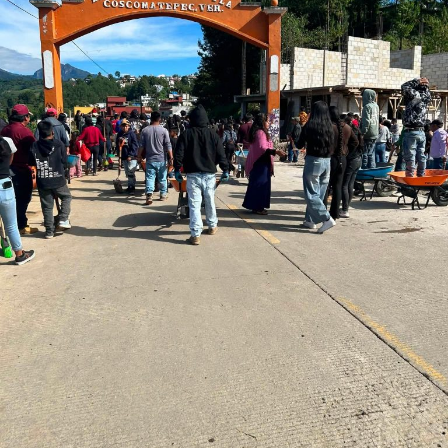
Las autoridades locales destacaron que este tipo de
programas representan una oportunidad importante
para muchas familias de la región que durante décadas
contribuyeron con su trabajo en el extranjero y que hoy
pueden acceder a un ingreso que mejore su calidad de
vida.
Las personas interesadas pueden acudir a la Oficina de
la Secretaría del H. Ayuntamiento de Yanga para recibir
mayores informes y orientación personalizada. También
se encuentran disponibles los teléfonos 278 738 8003,
271 142 9769 y 271 128 6477, así como el correo
electrónico
municipiyanga.pensionamericana@gmail.com.
El Gobierno Municipal de Yanga 2026–2029 reiteró su
compromiso de gestionar y acercar programas que
brinden soluciones reales a la población, bajo el lema