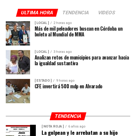
ULTIMA HORA
TENDENCIA
VIDEOS
[ LOCAL ]
2 horas ago
Más de mil peleadores buscan en Córdoba un
boleto al Mundial de MMA
[ LOCAL ]
3 horas ago
Analizan retos de municipios para avanzar hacia
la igualdad sustantiva
[ ESTADO ]
9 horas ago
CFE invertirá 500 mdp en Alvarado
TENDENCIA
[ NOTA ROJA ]
6 años ago
La golpean y le arrebatan a su hijo