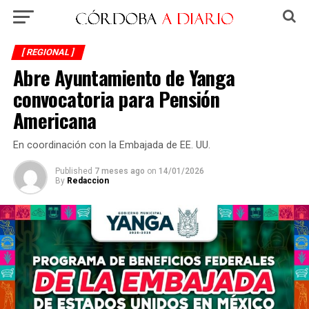
[ REGIONAL ]
Abre Ayuntamiento de Yanga
convocatoria para Pensión
Americana
En coordinación con la Embajada de EE. UU.
Published
7 meses ago
on
14/01/2026
By
Redaccion