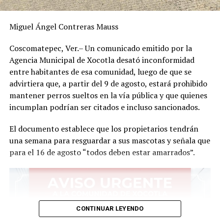
“Gobierno que resuelve”.
Miguel Ángel Contreras Mauss
RELATED TOPICS:
Coscomatepec, Ver.– Un comunicado emitido por la
DESPUÉS
Ingenios destacan en molienda pese a afectaciones por
Agencia Municipal de Xocotla desató inconformidad
lluvias
entre habitantes de esa comunidad, luego de que se
advirtiera que, a partir del 9 de agosto, estará prohibido
ANTES
Toman primaria por falta de director y maestro
mantener perros sueltos en la vía pública y que quienes
incumplan podrían ser citados e incluso sancionados.
El documento establece que los propietarios tendrán
una semana para resguardar a sus mascotas y señala que
para el 16 de agosto “todos deben estar amarrados”.
CONTINUAR LEYENDO