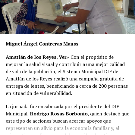
La publicación provocó críticas entre pobladores,
quienes consideran que la Agencia Municipal podría
estar excediendo sus atribuciones al anunciar posibles
sanciones sin precisar el fundamento jurídico que las
respalda, por lo que calificaron la medida como un
Miguel Ángel Contreras Mauss
presunto abuso de autoridad.
Amatlán de los Reyes, Ver.-
Con el propósito de
Si bien especialistas y organizaciones dedicadas al
mejorar la salud visual y contribuir a una mejor calidad
bienestar animal coinciden en que los propietarios
de vida de la población, el Sistema Municipal DIF de
tienen la obligación de impedir que sus mascotas
Amatlán de los Reyes realizó una campaña gratuita de
deambulen libremente por la vía pública, también
entrega de lentes, beneficiando a cerca de 200 personas
advierten que ello no significa mantenerlas
en situación de vulnerabilidad.
permanentemente amarradas.
La jornada fue encabezada por el presidente del DIF
La Ley de Protección a los Animales para el Estado de
Municipal,
Rodrigo Rosas Borbonio
, quien destacó que
Veracruz tiene como objetivo garantizar el bienestar, el
este tipo de acciones buscan acercar apoyos que
trato digno y evitar el maltrato y la crueldad hacia los
representan un alivio para la economía familiar y, al
animales.