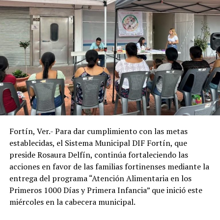
lo que este programa les permitió acceder de manera
gratuita a un instrumento indispensable para sus
actividades diarias.
Con estas acciones, el Sistema Municipal DIF de
Amatlán de los Reyes reafirmó su compromiso de
trabajar en favor de los sectores más vulnerables del
municipio, acercando programas de asistencia social que
contribuyan a mejorar la salud, la inclusión y la calidad
de vida de la población.
Fortín, Ver.- Para dar cumplimiento con las metas
establecidas, el Sistema Municipal DIF Fortín, que
preside Rosaura Delfín, continúa fortaleciendo las
acciones en favor de las familias fortinenses mediante la
entrega del programa “Atención Alimentaria en los
Primeros 1000 Días y Primera Infancia” que inició este
miércoles en la cabecera municipal.