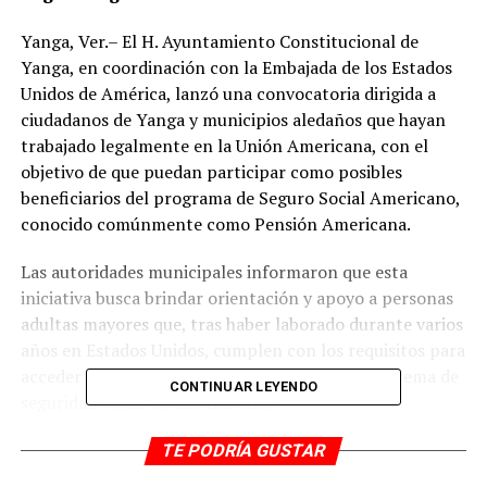
Yanga, Ver.– El H. Ayuntamiento Constitucional de
Yanga, en coordinación con la Embajada de los Estados
Unidos de América, lanzó una convocatoria dirigida a
ciudadanos de Yanga y municipios aledaños que hayan
trabajado legalmente en la Unión Americana, con el
objetivo de que puedan participar como posibles
beneficiarios del programa de Seguro Social Americano,
conocido comúnmente como Pensión Americana.
Las autoridades municipales informaron que esta
iniciativa busca brindar orientación y apoyo a personas
adultas mayores que, tras haber laborado durante varios
años en Estados Unidos, cumplen con los requisitos para
acceder a este derecho adquirido a través del sistema de
CONTINUAR LEYENDO
seguridad social estadounidense.
De acuerdo con la convocatoria, los requisitos para el
TE PODRÍA GUSTAR
trabajador titular incluyen ser mayor de 62 años, haber