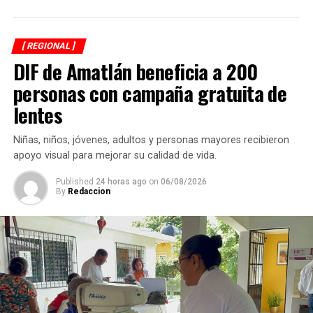
[ REGIONAL ]
DIF de Amatlán beneficia a 200
personas con campaña gratuita de
lentes
Niñas, niños, jóvenes, adultos y personas mayores recibieron
apoyo visual para mejorar su calidad de vida.
Published
24 horas ago
on
06/08/2026
By
Redaccion
Asimismo, anuncia que ese día autoridades comunitarias
realizarán recorridos para fotografiar a los perros que
permanezcan en las calles, solicitar información a
vecinos para identificar a sus dueños y, posteriormente,
citarlos al palacio de la comunidad, donde incluso
podrían hacerse acreedores a una multa.