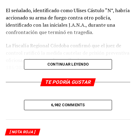
El señalado, identificado como Ulises Cástulo “N”, habría
accionado su arma de fuego contra otro policía,
identificado con las iniciales J.A.N.A., durante una
confrontación que terminó en tragedia.
La Fiscalía Regional Córdoba confirmó que el juez de
control ratificó la medida cautelar de prisión preventiva
oficiosa, mientras se desarrolla el proceso penal
CONTINUAR LEYENDO
185/2025.
TE PODRÍA GUSTAR
RELATED TOPICS:
DESPUÉS
Cae feminicida de Alejandra Flores
6,982 COMMENTS
ANTES
Asaltan Farmacias Similares
[ NOTA ROJA ]