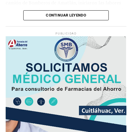
camión de Bomberos de Amatlán, iniciaron las labores
para sofocar el fuego, logrando controlar la emergencia
CONTINUAR LEYENDO
tras varios minutos de trabajo.
Como resultado del siniestro, dos camionetas quedaron
PUBLICIDAD
con daños totales a consecuencia de las llamas. No se
reportaron personas lesionadas ni fue necesario evacuar
la zona.
Las autoridades realizaron una inspección en el
deshuesadero para descartar riesgos adicionales y
determinar las posibles causas que originaron el
incendio.
Hasta el momento no se ha informado si el fuego fue
provocado por una falla mecánica, un cortocircuito o
algún otro factor, por lo que serán las investigaciones
correspondientes las que determinen el origen del
siniestro.