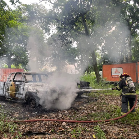
acreditada la responsabilidad de Anselmo “N”, Jesús “N”,
Diego “N”, Lauro Arturo “N”, Dana Natalia “N” y
Bonifacio “N”, imponiéndoles una pena de cuatro años y
nueve meses de prisión.
Los ahora sentenciados formaban parte de la Policía
Municipal de Coscomatepec durante la administración
del alcalde de Movimiento Ciudadano, Armando Reyes
Muñoz, y permanecerán recluidos en el Centro de
Reinserción Social de Mediana Seguridad de La Toma, en
Amatlán de los Reyes, donde cumplirán la condena.
Aunque durante el operativo fueron detenidos siete
policías municipales, la sentencia dada a conocer
corresponde únicamente a seis de ellos. Hasta el
momento, las autoridades no han informado la situación
jurídica del séptimo implicado.
El caso evidenció presuntas irregularidades dentro de la