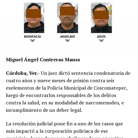
mojado y con menor adherencia.
El vehículo presuntamente involucrado también será
parte de las investigaciones para determinar la
mecánica del accidente y establecer si existió
responsabilidad por parte de alguno de los conductores.
Las autoridades exhortaron a los automovilistas y
Miguel Ángel Contreras Mauss
motociclistas a conducir con precaución, respetar los
límites de velocidad y aumentar la distancia de
Córdoba, Ver.-
Un juez dictó sentencia condenatoria de
seguridad entre vehículos, especialmente durante la
cuatro años y nueve meses de prisión contra seis
temporada de lluvias, cuando el riesgo de accidentes se
exelementos de la Policía Municipal de Coscomatepec,
incrementa en las carreteras de la región.
luego de encontrarlos responsables de los delitos
contra la salud, en su modalidad de narcomenudeo, e
La circulación en la zona se vio afectada por algunos
incumplimiento de un deber legal.
minutos mientras se realizaban las labores de auxilio y el
levantamiento de indicios por parte de las autoridades.
La resolución judicial pone fin a uno de los casos que
Posteriormente, el tránsito fue restablecido de manera
más impactó a la corporación policiaca de ese
normal.