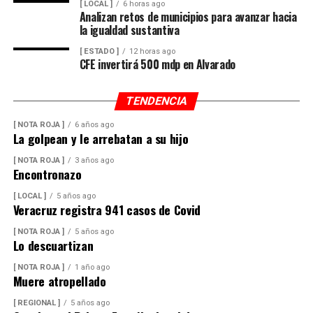
[ LOCAL ]
6 horas ago
Analizan retos de municipios para avanzar hacia
la igualdad sustantiva
[ ESTADO ]
12 horas ago
CFE invertirá 500 mdp en Alvarado
TENDENCIA
[ NOTA ROJA ]
6 años ago
La golpean y le arrebatan a su hijo
[ NOTA ROJA ]
3 años ago
Encontronazo
[ LOCAL ]
5 años ago
Veracruz registra 941 casos de Covid
[ NOTA ROJA ]
5 años ago
Lo descuartizan
[ NOTA ROJA ]
1 año ago
Muere atropellado
[ REGIONAL ]
5 años ago