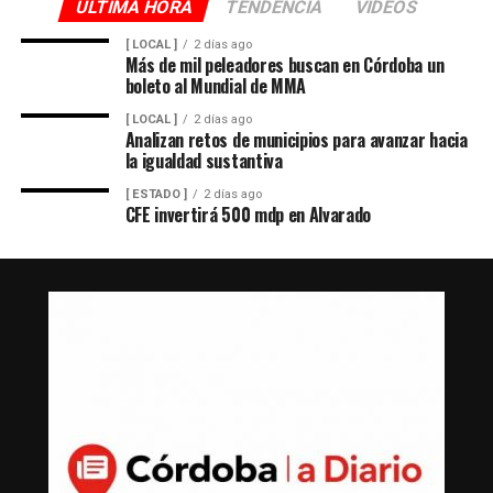
ULTIMA HORA
TENDENCIA
VIDEOS
[ LOCAL ]
2 días ago
Más de mil peleadores buscan en Córdoba un
boleto al Mundial de MMA
[ LOCAL ]
2 días ago
Analizan retos de municipios para avanzar hacia
la igualdad sustantiva
[ ESTADO ]
2 días ago
CFE invertirá 500 mdp en Alvarado