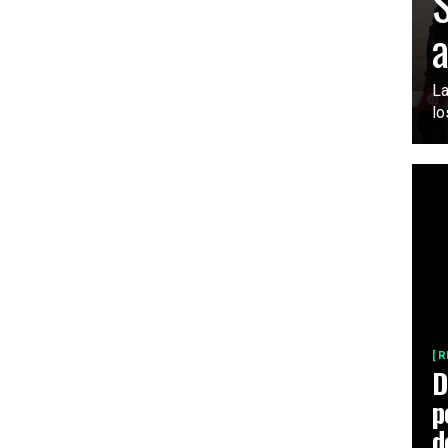
S
a
La
lo
[ 
D
p
d