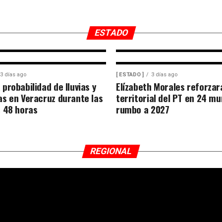
[ ESTADO ]
2 días ago
Revisión en la U
presuntas irregu
ESTADO
3 días ago
[ ESTADO ]
3 días ago
probabilidad de lluvias y
Elízabeth Morales reforzar
s en Veracruz durante las
territorial del PT en 24 mu
 48 horas
rumbo a 2027
REGIONAL