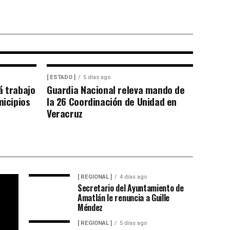
PAV detecta
laridades
[ ESTADO ]
5 días ago
á trabajo
Guardia Nacional releva mando de
nicipios
la 26 Coordinación de Unidad en
Veracruz
[ REGIONAL ]
4 días ago
Secretario del Ayuntamiento de
Amatlán le renuncia a Guille
Méndez
[ REGIONAL ]
5 días ago