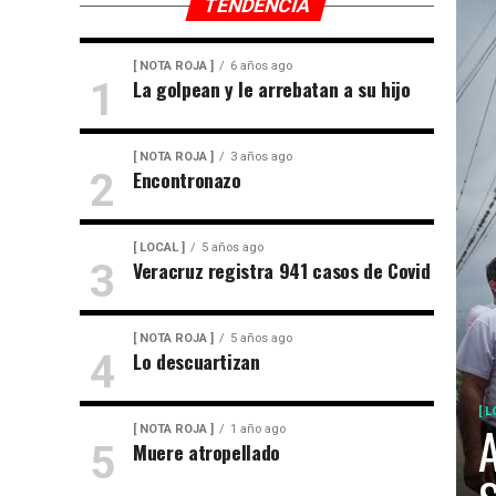
TENDENCIA
[ NOTA ROJA ]
6 años ago
La golpean y le arrebatan a su hijo
[ NOTA ROJA ]
3 años ago
Encontronazo
[ LOCAL ]
5 años ago
Veracruz registra 941 casos de Covid
[ NOTA ROJA ]
5 años ago
Lo descuartizan
[ L
A
[ NOTA ROJA ]
1 año ago
Muere atropellado