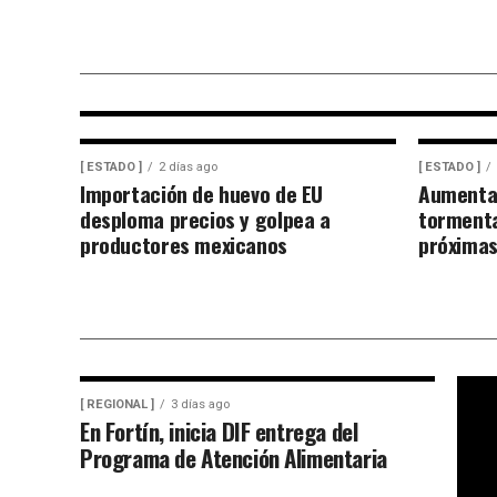
[ ESTADO ]
23 horas ago
CFE invertirá 500 mdp en
Alvarado
[ ESTADO ]
2 días ago
[ ESTADO ]
Importación de huevo de EU
Aumenta 
desploma precios y golpea a
tormenta
productores mexicanos
próximas
[ REGIONAL ]
3 días ago
En Fortín, inicia DIF entrega del
Programa de Atención Alimentaria