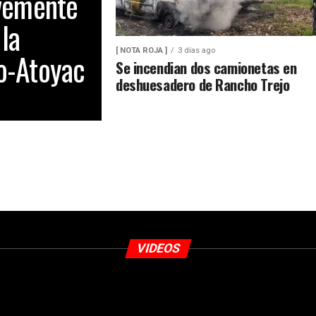
avemente
 la
[ NOTA ROJA ]
3 días ago
o-Atoyac
Se incendian dos camionetas en
deshuesadero de Rancho Trejo
VIDEOS