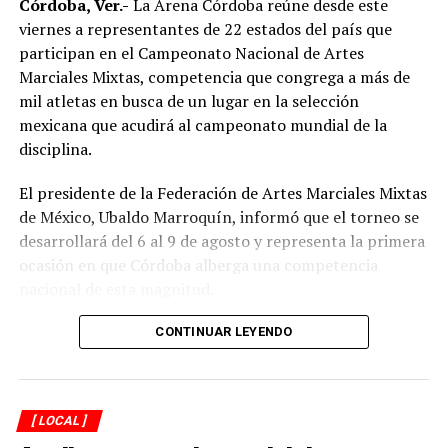
Córdoba, Ver.-
La Arena Córdoba reúne desde este
un registro de personas entrevistadas y que la elección
viernes a representantes de 22 estados del país que
sea por sus propios vecinos”, dijo el director de
participan en el Campeonato Nacional de Artes
Desarrollo Social.
Marciales Mixtas, competencia que congrega a más de
Una vez concluida la integración de los expedientes por
mil atletas en busca de un lugar en la selección
colonias, la Dirección de Desarrollo Social rendirá un
mexicana que acudirá al campeonato mundial de la
informe a la Presidencia anexando el listado de las
disciplina.
propuestas ciudadanas para Jefes y Jefas de Manzana
El presidente de la Federación de Artes Marciales Mixtas
con la finalidad de que sea presentado en Sesión de
de México, Ubaldo Marroquín, informó que el torneo se
Cabildo Municipal para su designación y toma de
desarrollará del 6 al 9 de agosto y representa la primera
protesta.
ocasión en que Córdoba alberga una competencia
nacional de esta magnitud.
RELATED TOPICS:
DESPUÉS
CONTINUAR LEYENDO
Buscará Desarrollo Económico impulsar al comercio
ANTES
Tendrá Córdoba 7º Festival Internacional de Jazz
[ LOCAL ]