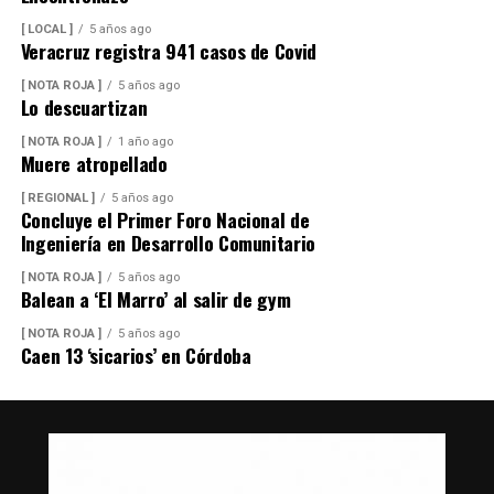
[ LOCAL ]
5 años ago
Veracruz registra 941 casos de Covid
[ NOTA ROJA ]
5 años ago
Lo descuartizan
[ NOTA ROJA ]
1 año ago
Muere atropellado
[ REGIONAL ]
5 años ago
Concluye el Primer Foro Nacional de
Ingeniería en Desarrollo Comunitario
[ NOTA ROJA ]
5 años ago
Balean a ‘El Marro’ al salir de gym
[ NOTA ROJA ]
5 años ago
Caen 13 ‘sicarios’ en Córdoba