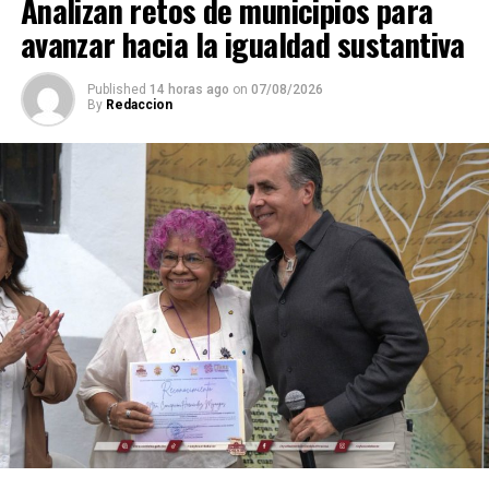
Analizan retos de municipios para
avanzar hacia la igualdad sustantiva
Published
14 horas ago
on
07/08/2026
By
Redaccion
Explicó que de los participantes serán seleccionados
alrededor de 40 atletas que representarán a México en
el campeonato mundial programado para noviembre en
Georgia, por lo que el torneo en Córdoba también
funciona como una de las principales etapas para
conformar al equipo nacional.
Marroquín destacó el desempeño que ha tenido México
en competencias internacionales de artes marciales
mixtas y sostuvo que el país se ha consolidado como una
de las principales potencias del continente americano
en esta disciplina.