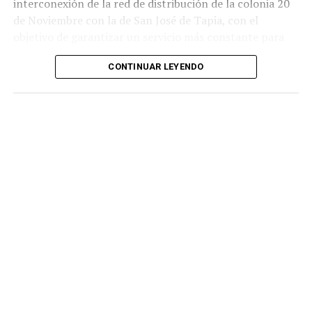
interconexión de la red de distribución de la colonia 20
de Noviembre con la de San José de Tapia, con el
objetivo de garantizar un servicio más constante para
los usuarios.
CONTINUAR LEYENDO
De acuerdo con la información proporcionada, los
trabajos incluyeron la instalación de aproximadamente
mil 480 metros de tubería de polietileno de alta
densidad de seis pulgadas
, material diseñado para
soportar mayores niveles de presión y reducir el riesgo
de fugas o rupturas.
Las labores fueron ejecutadas por personal de
Hidrosistema de Córdoba durante un periodo cercano a
los 35 días, entre marzo y abril de este año, como parte
de un proyecto para atender una de las principales
demandas de los habitantes de esta comunidad.
Durante años, el abastecimiento dependió de un pozo