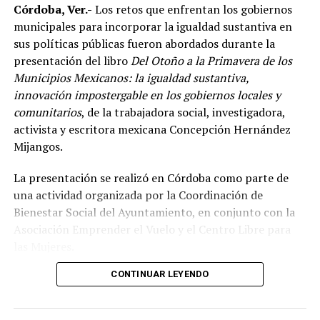
Córdoba, Ver.-
Los retos que enfrentan los gobiernos
De acuerdo con el dirigente deportivo, México ha
municipales para incorporar la igualdad sustantiva en
conseguido cinco campeonatos panamericanos
sus políticas públicas fueron abordados durante la
consecutivos por equipos, superando a delegaciones
presentación del libro
Del Otoño a la Primavera de los
como Estados Unidos y Brasil, considerado uno de los
Municipios Mexicanos: la igualdad sustantiva,
países con mayor tradición en las artes marciales
innovación impostergable en los gobiernos locales y
mixtas.
comunitarios
, de la trabajadora social, investigadora,
Ante los cuestionamientos sobre el nivel de agresividad
activista y escritora mexicana Concepción Hernández
de este deporte, señaló que las competencias cuentan
Mijangos.
con reglamentos y categorías diferenciadas de acuerdo
La presentación se realizó en Córdoba como parte de
con la edad y experiencia de los participantes.
una actividad organizada por la Coordinación de
Indicó que existen divisiones infantiles, juveniles y para
Bienestar Social del Ayuntamiento, en conjunto con la
adultos, con reglas específicas para cada categoría, por
Asociación Emprender el Vuelo y el Centro Libre para
lo que incluso participan menores desde los cinco años
las Mujeres.
dentro de esquemas considerados formativos.
CONTINUAR LEYENDO
El encuentro reunió a autoridades y representantes de
Durante cuatro días, la Arena Córdoba será escenario de
distintos municipios de la región, entre ellos
los combates en los que los competidores buscarán
Ixtaczoquitlán, Coetzala, Tlilapan, Naranjal, Chocamán