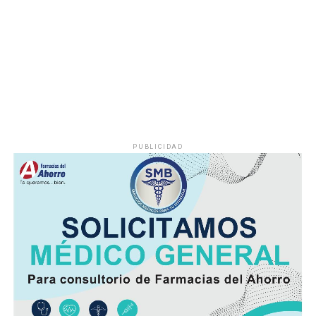
cuyo nivel de operación resultaba insuficiente, situación
que provocaba interrupciones constantes en el servicio,
especialmente en las viviendas ubicadas en las zonas
más altas.
Vecinos señalaron que durante la temporada de sequía
la escasez de agua se agravaba, obligando a muchas
familias a buscar alternativas para cubrir sus
necesidades diarias.
PUBLICIDAD
Dulce María Alducin Vallejo, habitante de la comunidad,
explicó que la petición fue presentada ante las
autoridades municipales y que, tras las gestiones
realizadas en conjunto con Hidrosistema, fue posible
concretar la obra que hoy permite mejorar el
suministro.
Además de incrementar la capacidad de conducción, la
nueva infraestructura incorpora válvulas y materiales de
mayor resistencia, lo que permitirá mantener una mejor