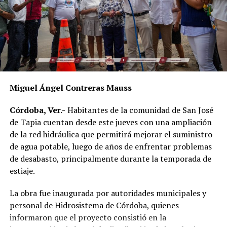
Al evento acudieron el alcalde de Córdoba, Manuel
Alonso Cerezo; la síndica única, Irene Sedas González;
integrantes del Cabildo, así como la directora del DIF
Municipal, Luz del Carmen Lezama Rodríguez, y la
coordinadora de Bienestar Social, Dennis Araceli Lira
Tosqui.
Miguel Ángel Contreras Mauss
También participaron Lisset Dalila Rojas Moreno,
coordinadora del Centro Libre para las Mujeres, y
Córdoba, Ver.-
Habitantes de la comunidad de San José
Virginia Medorio Trujillo, presidenta de la Asociación
de Tapia cuentan desde este jueves con una ampliación
Emprender el Vuelo.
de la red hidráulica que permitirá mejorar el suministro
de agua potable, luego de años de enfrentar problemas
El diálogo permitió poner sobre la mesa la importancia
de desabasto, principalmente durante la temporada de
de fortalecer la participación de las mujeres en los
estiaje.
espacios públicos y comunitarios, además de generar
acciones desde los municipios que contribuyan a reducir
La obra fue inaugurada por autoridades municipales y
las brechas de desigualdad.
personal de Hidrosistema de Córdoba, quienes
informaron que el proyecto consistió en la