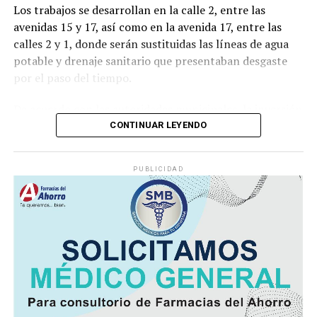
Los trabajos se desarrollan en la calle 2, entre las
avenidas 15 y 17, así como en la avenida 17, entre las
calles 2 y 1, donde serán sustituidas las líneas de agua
potable y drenaje sanitario que presentaban desgaste
por el paso del tiempo.
De acuerdo con las autoridades municipales, la inversión
destinada asciende a
592 mil 512 pesos con 10
CONTINUAR LEYENDO
centavos
, recursos provenientes del Fondo de
Aportaciones para la Infraestructura Social Municipal
PUBLICIDAD
(FAISMUN).
Durante el arranque de la obra, el alcalde
Manuel
Alonso Cerezo
señaló que la renovación de estas redes
permitirá ofrecer un servicio más eficiente y reducir los
riesgos derivados de fugas o fallas en la infraestructura
hidráulica y sanitaria.
Además del beneficio inmediato para las familias de la