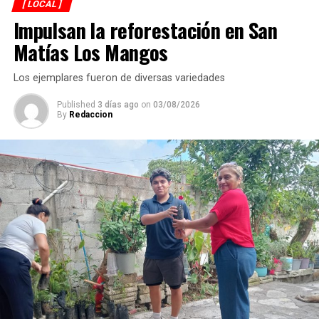
[ LOCAL ]
de septiembre. Reconoció que el municipio enfrenta
Impulsan la reforestación en San
diversos rezagos en materia de infraestructura, aunque
aseguró que durante su administración se continuará
Matías Los Mangos
ejecutando obra pública en colonias y comunidades.
Los ejemplares fueron de diversas variedades
Published
3 días ago
on
03/08/2026
By
Redaccion
La rehabilitación consistió en la colocación de carpeta
asfáltica en caliente sobre una superficie de 2 mil 200