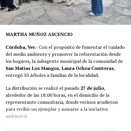
metros cuadrados de la calle Puebla, en el tramo
comprendido entre el camino a Sabana Larga y San
Rafael Calería. Los trabajos fueron financiados con
recursos del Fondo de Aportaciones para el
Fortalecimiento de los Municipios (FORTAMUN).
MARTHA MUÑOZ ASCENCIO
En representación de los vecinos, el presidente del
Córdoba, Ver.-
Con el propósito de fomentar el cuidado
Comité de Obra,
Antonio Herrera Llanos
, recordó que
del medio ambiente y promover la reforestación desde
la pavimentación había sido solicitada desde hace varios
los hogares, la subagente municipal de la comunidad de
años por los habitantes de La Luz Palotal, por lo que
San Matías Los Mangos
,
Laura Ochoa Contreras
,
consideró que su ejecución mejorará las condiciones de
entregó 30 árboles a familias de la localidad.
movilidad y seguridad para quienes diariamente utilizan
esta vialidad.
La distribución se realizó el pasado
27 de julio
,
alrededor de las 18:00 horas, en el domicilio de la
A la inauguración asistieron integrantes del Cabildo,
representante comunitaria, donde vecinos acudieron
funcionarios municipales, representantes del comité de
para recibir un ejemplar y sumarse a la iniciativa
obra y habitantes de la comunidad, quienes recorrieron
ambiental.
el tramo rehabilitado.
Entre las especies entregadas se encuentran
nanche,
Con esta obra, el Ayuntamiento dio inicio formal al