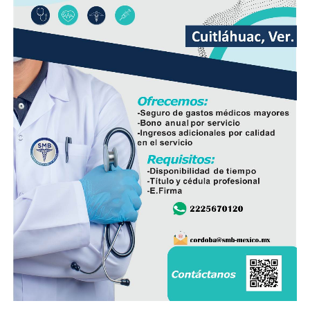
zona, la intervención busca prevenir hundimientos y
daños en la vialidad ocasionados por tuberías
deterioradas, lo que también disminuirá la necesidad de
reparaciones de emergencia en el futuro.
En el evento participaron integrantes del Cabildo,
personal de la Dirección de Obras Públicas,
Hidrosistema de Córdoba, áreas de Bienestar Social y
Participación Ciudadana, así como vecinos que integran
el Comité de Obra.
La administración municipal informó que este tipo de
proyectos forma parte del programa de mejoramiento
de infraestructura básica que se ejecuta durante el
presente ejercicio, con el objetivo de renovar redes de
servicios que han rebasado su vida útil y atender una de
las principales demandas de la población.