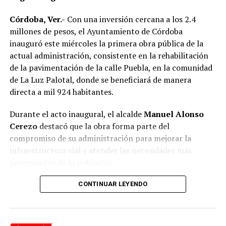
Córdoba, Ver.-
Con una inversión cercana a los 2.4
millones de pesos, el Ayuntamiento de Córdoba
inauguró este miércoles la primera obra pública de la
actual administración, consistente en la rehabilitación
de la pavimentación de la calle Puebla, en la comunidad
de La Luz Palotal, donde se beneficiará de manera
directa a mil 924 habitantes.
Durante el acto inaugural, el alcalde
Manuel Alonso
Cerezo
destacó que la obra forma parte del
compromiso de su administración para mejorar la
infraestructura vial y atender las necesidades más
apremiantes de la población.
El presidente municipal señaló que los trabajos fueron
CONTINUAR LEYENDO
concluidos en 51 días, reduciendo de manera
importante el plazo establecido en el contrato, cuya
fecha de terminación estaba prevista para el próximo 12