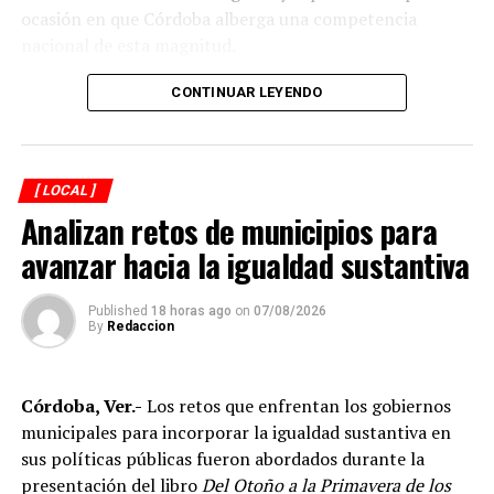
ocasión en que Córdoba alberga una competencia
nacional de esta magnitud.
CONTINUAR LEYENDO
[ LOCAL ]
Analizan retos de municipios para
avanzar hacia la igualdad sustantiva
Published
18 horas ago
on
07/08/2026
By
Redaccion
Explicó que de los participantes serán seleccionados
Córdoba, Ver.-
Los retos que enfrentan los gobiernos
alrededor de 40 atletas que representarán a México en
municipales para incorporar la igualdad sustantiva en
el campeonato mundial programado para noviembre en
sus políticas públicas fueron abordados durante la
Georgia, por lo que el torneo en Córdoba también
presentación del libro
Del Otoño a la Primavera de los