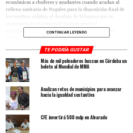
económicas a choferes y ayudantes cuando acudan al
relleno sanitario de Nogales para la disposición final de
los residuos sólidos, el desalojo de la basura que se
encuentra en el Centro de Transferencia y
posteriormente el desazolve, el cual se realizará de
CONTINUAR LEYENDO
manera paulatina.
TE PODRÍA GUSTAR
“Tenemos instrucciones precisas del Presidente
Municipal de que implementemos las estrategias y las
Más de mil peleadores buscan en Córdoba un
tareas necesarias para que esto camine, es por eso que
boleto al Mundial de MMA
en comunión con el sindicato llegamos a un acuerdo
para beneficio de toda la ciudadanía.
Los choferes nos ayudan a trasladar los residuos del
Analizan retos de municipios para avanzar
rezago que tenemos y con justa razón se llegó a un
hacia la igualdad sustantiva
acuerdo; ambas partes quedamos contentas”, dijo José
Alfonso Palma Huchin.
CFE invertirá 500 mdp en Alvarado
Asimismo, la Síndica dialogará con la empresa de
Nogales, para ampliar cuando menos una hora la