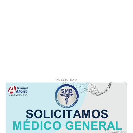
Durante años, el abastecimiento dependió de un pozo
cuyo nivel de operación resultaba insuficiente, situación
que provocaba interrupciones constantes en el servicio,
especialmente en las viviendas ubicadas en las zonas
más altas.
Vecinos señalaron que durante la temporada de sequía
la escasez de agua se agravaba, obligando a muchas
familias a buscar alternativas para cubrir sus
necesidades diarias.
PUBLICIDAD
Dulce María Alducin Vallejo, habitante de la comunidad,
explicó que la petición fue presentada ante las
autoridades municipales y que, tras las gestiones
realizadas en conjunto con Hidrosistema, fue posible
concretar la obra que hoy permite mejorar el
suministro.