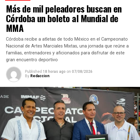
correspondientes para que sean contempladas en el
Más de mil peleadores buscan en
presupuesto del 2023.
Córdoba un boleto al Mundial de
“Estamos trabajando con el presupuesto que nos
MMA
asignaron y tenemos que acoplarnos a eso. Ya estamos
haciendo la proyección para el próximo año porque lo
Córdoba recibe a atletas de todo México en el Campeonato
que buscamos es tener todo en orden”, comentó la
Nacional de Artes Marciales Mixtas, una jornada que reúne a
directora de Recursos Humanos.
familias, entrenadores y aficionados para disfrutar de este
gran encuentro deportivo
Por último, tanto los trabajadores de Limpia Pública
Published
18 horas ago
on
07/08/2026
como los representantes sindicales agradecieron la
By
Redaccion
disposición de las autoridades municipales por los
acuerdos de este día, como parte del reconocimiento a
su ardua labor.
RELATED TOPICS:
FEATURED
DESPUÉS
Se rehabilitará Biblioteca “Dr. Fernando Salmerón Roiz”