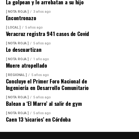
La golpean y le arrebatan a su hijo
[ NOTA ROJA ]
3 años ago
Encontronazo
[ LOCAL ]
5 años ago
Veracruz registra 941 casos de Covid
[ NOTA ROJA ]
5 años ago
Lo descuartizan
[ NOTA ROJA ]
1 año ago
Muere atropellado
[ REGIONAL ]
5 años ago
Concluye el Primer Foro Nacional de
Ingeniería en Desarrollo Comunitario
[ NOTA ROJA ]
5 años ago
Balean a ‘El Marro’ al salir de gym
[ NOTA ROJA ]
5 años ago
Caen 13 ‘sicarios’ en Córdoba