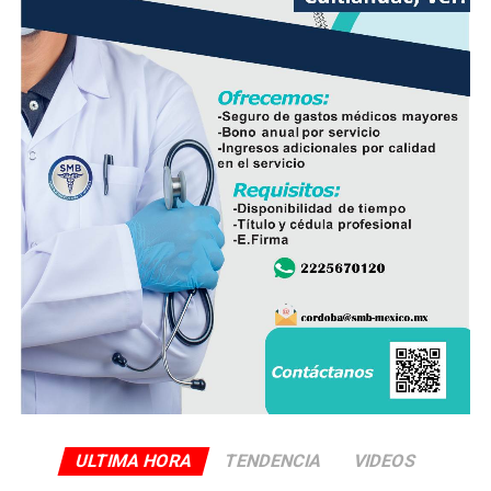
deterioradas, lo que también disminuirá la necesidad de
reparaciones de emergencia en el futuro.
En el evento participaron integrantes del Cabildo,
personal de la Dirección de Obras Públicas,
Hidrosistema de Córdoba, áreas de Bienestar Social y
Participación Ciudadana, así como vecinos que integran
el Comité de Obra.
La administración municipal informó que este tipo de
proyectos forma parte del programa de mejoramiento
de infraestructura básica que se ejecuta durante el
presente ejercicio, con el objetivo de renovar redes de
servicios que han rebasado su vida útil y atender una de
las principales demandas de la población.
ULTIMA HORA
TENDENCIA
VIDEOS