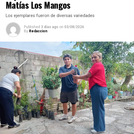
aseguró que durante su administración se continuará
Matías Los Mangos
ejecutando obra pública en colonias y comunidades.
Los ejemplares fueron de diversas variedades
Published
3 días ago
on
03/08/2026
By
Redaccion
La rehabilitación consistió en la colocación de carpeta
asfáltica en caliente sobre una superficie de 2 mil 200
metros cuadrados de la calle Puebla, en el tramo
comprendido entre el camino a Sabana Larga y San
Rafael Calería. Los trabajos fueron financiados con