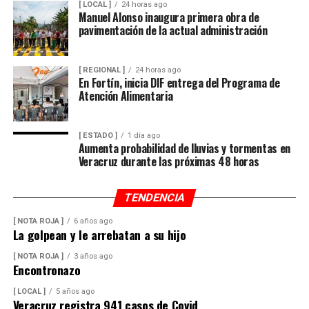
[ LOCAL ]
24 horas ago
Manuel Alonso inaugura primera obra de
pavimentación de la actual administración
[ REGIONAL ]
24 horas ago
En Fortín, inicia DIF entrega del Programa de
Atención Alimentaria
[ ESTADO ]
1 día ago
Aumenta probabilidad de lluvias y tormentas en
Veracruz durante las próximas 48 horas
TENDENCIA
[ NOTA ROJA ]
6 años ago
La golpean y le arrebatan a su hijo
[ NOTA ROJA ]
3 años ago
Encontronazo
[ LOCAL ]
5 años ago
Veracruz registra 941 casos de Covid