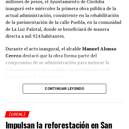
millones de pesos, el Ayuntamiento de Córdoba
inauguró este miércoles la primera obra pública de la
actual administración, consistente en la rehabilitación
de la pavimentación de la calle Puebla, en la comunidad
de La Luz Palotal, donde se beneficiará de manera
directa a mil 924 habitantes.
Durante el acto inaugural, el alcalde
Manuel Alonso
Cerezo
destacó que la obra forma parte del
compromiso de su administración para mejorar la
infraestructura vial y atender las necesidades más
apremiantes de la población.
El presidente municipal señaló que los trabajos fueron
CONTINUAR LEYENDO
concluidos en 51 días, reduciendo de manera
importante el plazo establecido en el contrato, cuya
fecha de terminación estaba prevista para el próximo 12
[ LOCAL ]
de septiembre. Reconoció que el municipio enfrenta
Impulsan la reforestación en San
diversos rezagos en materia de infraestructura, aunque