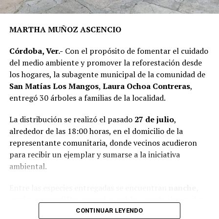
recursos del Fondo de Aportaciones para el
Fortalecimiento de los Municipios (FORTAMUN).
MARTHA MUÑOZ ASCENCIO
En representación de los vecinos, el presidente del
Córdoba, Ver.-
Con el propósito de fomentar el cuidado
Comité de Obra,
Antonio Herrera Llanos
, recordó que
del medio ambiente y promover la reforestación desde
la pavimentación había sido solicitada desde hace varios
los hogares, la subagente municipal de la comunidad de
años por los habitantes de La Luz Palotal, por lo que
San Matías Los Mangos
,
Laura Ochoa Contreras
,
consideró que su ejecución mejorará las condiciones de
entregó 30 árboles a familias de la localidad.
movilidad y seguridad para quienes diariamente utilizan
esta vialidad.
La distribución se realizó el pasado
27 de julio
,
alrededor de las 18:00 horas, en el domicilio de la
A la inauguración asistieron integrantes del Cabildo,
representante comunitaria, donde vecinos acudieron
funcionarios municipales, representantes del comité de
para recibir un ejemplar y sumarse a la iniciativa
obra y habitantes de la comunidad, quienes recorrieron
ambiental.
el tramo rehabilitado.
Entre las especies entregadas se encuentran
nanche,
Con esta obra, el Ayuntamiento dio inicio formal al
guaje, aguacatillo, guayaba, roble y ocote
, las cuales
programa de infraestructura de la presente
fueron destinadas para su siembra en patios y terrenos
CONTINUAR LEYENDO
administración, con el objetivo de mejorar las vialidades