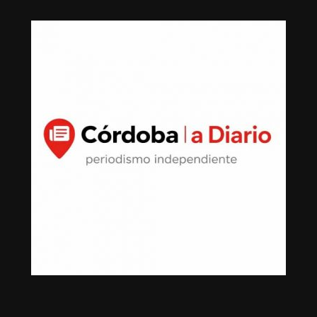
miles de familias dedicadas a la actividad avícola.
Finalmente, destacó que entre Veracruz y Puebla
operan ocho empresas productoras con más de 350
granjas avícolas, las cuales representan una importante
fuente de empleo y desarrollo económico para
comunidades rurales de ambas entidades.