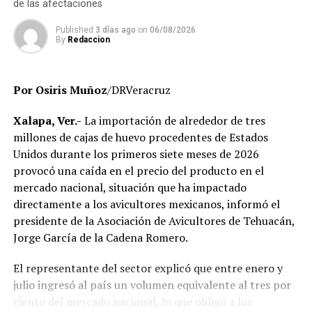
de las afectaciones
que no aparecen en el sistema de control escolar y de
trabajadores que, hasta el momento, no han podido ser
Published
3 días ago
on
06/08/2026
By
Redaccion
localizados para efectos de la verificación
administrativa.
Por Osiris Muñoz
/DRVeracruz
Autoridades educativas señalaron que estas acciones
forman parte de un proceso de saneamiento
Xalapa, Ver.-
La importación de alrededor de tres
institucional cuyo objetivo es garantizar que la
millones de cajas de huevo procedentes de Estados
universidad opere bajo criterios de legalidad, eficiencia y
Unidos durante los primeros siete meses de 2026
transparencia, privilegiando el servicio que se brinda a
provocó una caída en el precio del producto en el
miles de estudiantes en la entidad.
mercado nacional, situación que ha impactado
directamente a los avicultores mexicanos, informó el
El Gobierno del Estado ha reiterado que las
presidente de la Asociación de Avicultores de Tehuacán,
investigaciones se desarrollan con apego a la ley y
Jorge García de la Cadena Romero.
respetando el debido proceso, por lo que hasta el
momento no existe una determinación definitiva sobre
El representante del sector explicó que entre enero y
responsabilidades individuales.
julio ingresó al país un volumen equivalente al tres por
ciento del mercado nacional, lo que obligó a los
No obstante, docentes que solicitaron el anonimato