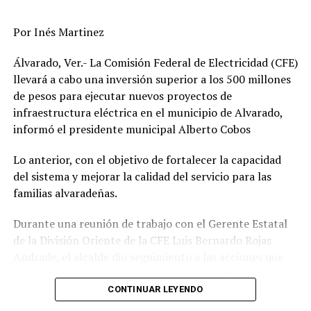
necesario se continuaría con la Alerta Gris.
Finalmente, hacia el fin de semana tenderá a disminuir
Por Inés Martinez
las lluvias, concentrándose de nuevo al centro-sur de la
Álvarado, Ver.- La Comisión Federal de Electricidad (CFE)
entidad.
llevará a cabo una inversión superior a los 500 millones
de pesos para ejecutar nuevos proyectos de
RELATED TOPICS:
FEATURED
infraestructura eléctrica en el municipio de Alvarado,
informó el presidente municipal Alberto Cobos
DESPUÉS
Estado no puede repetir violaciones a derechos humanos
del pasado
Lo anterior, con el objetivo de fortalecer la capacidad
del sistema y mejorar la calidad del servicio para las
ANTES
Alertan por lluvias de Ágatha
familias alvaradeñas.
Durante una reunión de trabajo con el Gerente Estatal
de la División Oriente de la CFE Luis Bernardo Rojas
Andrade, el alcalde dio seguimiento a las acciones que
actualmente desarrolla la paraestatal en diversas
comunidades, colonias y la zona centro de la
CONTINUAR LEYENDO
demarcación, donde se realizan trabajos de