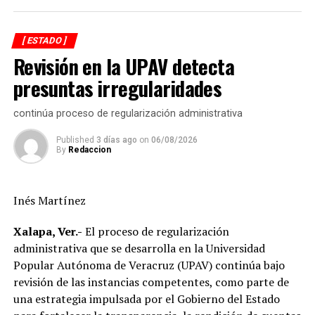
mantenimiento, modernización y fortalecimiento de la
red eléctrica.
[ ESTADO ]
Revisión en la UPAV detecta
En ese sentido, el representante de CFE informó que las
interrupciones programadas en el suministro de energía
presuntas irregularidades
registradas en los últimos días obedecen a maniobras
técnicas indispensables para la ejecución de estas obras,
continúa proceso de regularización administrativa
las cuales permitirán brindar un servicio más eficiente,
Published
3 días ago
on
06/08/2026
confiable y de mayor calidad.
By
Redaccion
Asimismo el munícipe, refirió que entre los principales
acuerdos alcanzados destaca la continuidad de los
Inés Martínez
trabajos de sustitución de postes, renovación de líneas
eléctricas y cambio de transformadores, acciones que
Xalapa, Ver.-
El proceso de regularización
forman parte del programa de modernización de la
administrativa que se desarrolla en la Universidad
infraestructura eléctrica que impulsa la CFE en el
Popular Autónoma de Veracruz (UPAV) continúa bajo
municipio.
revisión de las instancias competentes, como parte de
una estrategia impulsada por el Gobierno del Estado
Destacó que, en apenas siete meses, la inversión ejercida