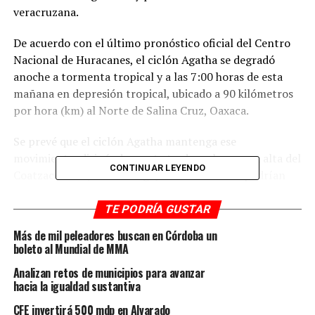
veracruzana.
De acuerdo con el último pronóstico oficial del Centro
Nacional de Huracanes, el ciclón Agatha se degradó
anoche a tormenta tropical y a las 7:00 horas de esta
mañana en depresión tropical, ubicado a 90 kilómetros
por hora (km) al Norte de Salina Cruz, Oaxaca.
Se prevé que el ciclón Agatha mantenga ese
movimiento, disipándose esta tarde en la cuenca alta del
CONTINUAR LEYENDO
Coatzacoalcos; sin embargo, sus remanentes podrían
dar lugar a otro sistema en el sureste del Golfo o
noroeste del Caribe en los siguientes días.
TE PODRÍA GUSTAR
Más de mil peleadores buscan en Córdoba un
Conforme el ciclón cruce el sur de Veracruz, los
boleto al Mundial de MMA
remanentes del ciclón generarán en la entidad
Analizan retos de municipios para avanzar
potencial de lluvias (y probables tormentas), con
hacia la igualdad sustantiva
acumulados máximos en 24 horas de 5 a 50 milímetros
por metro cuadrado (mm) de manera general,
CFE invertirá 500 mdp en Alvarado