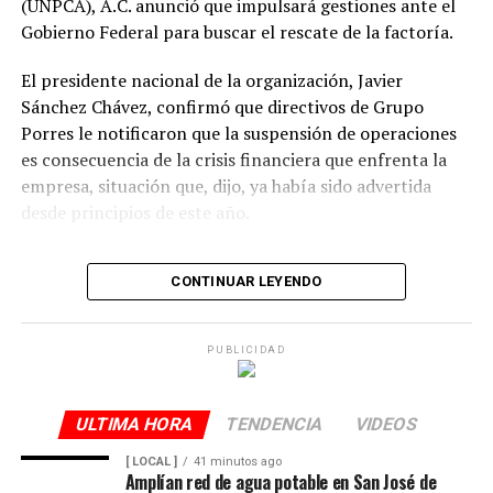
(UNPCA), A.C. anunció que impulsará gestiones ante el
Gobierno Federal para buscar el rescate de la factoría.
El presidente nacional de la organización, Javier
Sánchez Chávez, confirmó que directivos de Grupo
Porres le notificaron que la suspensión de operaciones
es consecuencia de la crisis financiera que enfrenta la
empresa, situación que, dijo, ya había sido advertida
desde principios de este año.
El dirigente sostuvo que una de las prioridades es
CONTINUAR LEYENDO
garantizar que los productores reciban el pago íntegro
de la caña entregada durante la zafra. Indicó que la
empresa se comprometió a cubrir los adeudos conforme
PUBLICIDAD
a la ley y a los acuerdos establecidos al concluir la
molienda.
ULTIMA HORA
TENDENCIA
VIDEOS
El Ingenio San Pedro abastecía entre 17 mil y 18 mil
[ LOCAL ]
41 minutos ago
hectáreas de cultivo y concentraba la producción de
Amplían red de agua potable en San José de