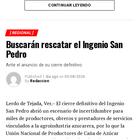
CONTINUAR LEYENDO
de Plan Alimentario, reconociendo el compromiso y la
organización del personal encargado de llevar este
beneficio a la población para fortalecer la alimentación
y el desarrollo de las familias.
[ REGIONAL ]
Buscarán rescatar el Ingenio San
Asimismo, se informa a las personas beneficiarias que las
entregas continuarán los días jueves 6 y viernes 7 de
Pedro
agosto, de acuerdo con las sedes, horarios y localidades
que previamente fueron difundidos a través de los
Ante el anuncio de su cierre definitivo
canales oficiales del DIF, cuya institución refrenda su
Published
1 día ago
on
05/08/2026
compromiso de trabajar de manera cercana con la
By
Redaccion
ciudadanía, demostrando con trabajo, resultados y
hechos que unidos hacemos de Fortín
Lerdo de Tejada, Ver.– El cierre definitivo del Ingenio
San Pedro abrió un escenario de incertidumbre para
miles de productores, obreros y prestadores de servicios
vinculados a la agroindustria azucarera, por lo que la
Unión Nacional de Productores de Caña de Azúcar