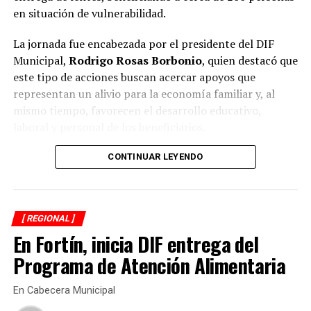
Gobierno de Guillermina Méndez atiende rezago en
en situación de vulnerabilidad.
servicios básicos
La jornada fue encabezada por el presidente del DIF
ANTES
Yanga inicia reorganización de su Policía Municipal
Municipal,
Rodrigo Rosas Borbonio
, quien destacó que
este tipo de acciones buscan acercar apoyos que
representan un alivio para la economía familiar y, al
mismo tiempo, favorecen el desarrollo educativo,
laboral y personal de los beneficiarios.
Durante la campaña fueron atendidas niñas, niños,
CONTINUAR LEYENDO
adolescentes, jóvenes, adultos y personas adultas
mayores, quienes previamente se sometieron a
valoraciones visuales para determinar la graduación
[ REGIONAL ]
adecuada y recibir lentes acordes a sus necesidades.
En Fortín, inicia DIF entrega del
El presidente del organismo asistencial señaló que una
Programa de Atención Alimentaria
buena salud visual es fundamental para el aprendizaje
de los estudiantes, el desempeño de quienes trabajan y
En Cabecera Municipal
la autonomía de las personas adultas mayores, por lo