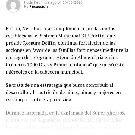
Published
1 día ago
on
05/08/2026
que refrendó el compromiso de continuar impulsando
By
Redaccion
programas que mejoren el bienestar de las familias
amatlecas.
Fortín, Ver.- Para dar cumplimiento con las metas
Los beneficiarios agradecieron el apoyo otorgado por el
establecidas, el Sistema Municipal DIF Fortín, que
DIF Municipal, ya que para muchas familias el costo de
preside Rosaura Delfín, continúa fortaleciendo las
unos lentes representa un gasto difícil de solventar, por
acciones en favor de las familias fortinenses mediante la
lo que este programa les permitió acceder de manera
entrega del programa “Atención Alimentaria en los
gratuita a un instrumento indispensable para sus
Primeros 1000 Días y Primera Infancia” que inició este
actividades diarias.
miércoles en la cabecera municipal.
Con estas acciones, el Sistema Municipal DIF de
Se trata de una estrategia que busca contribuir al
Amatlán de los Reyes reafirmó su compromiso de
desarrollo y la nutrición de niñas, niños y mujeres en
trabajar en favor de los sectores más vulnerables del
esta importante etapa de vida.
municipio, acercando programas de asistencia social que
contribuyan a mejorar la salud, la inclusión y la calidad
Durante la jornada, en la explanada del Súper Ahorros,
de vida de la población.
el director del organismo asistencial, Lic. Carlos Adiel
Pereda, realizó un recorrido por las sedes de entrega
para supervisar las actividades desarrolladas por el área