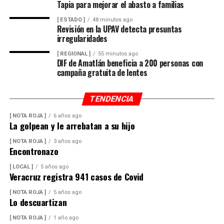
alrededor de siete mil cañeros, por lo que el cierre
Tapia para mejorar el abasto a familias
tendrá repercusiones económicas no sólo en Lerdo de
[ ESTADO ]
48 minutos ago
Tejada, sino también en municipios como Saltabarranca
Revisión en la UPAV detecta presuntas
y Ángel R. Cabada, además de afectar a cortadores de
irregularidades
caña, transportistas, comercios y cientos de
[ REGIONAL ]
55 minutos ago
trabajadores.
DIF de Amatlán beneficia a 200 personas con
campaña gratuita de lentes
Sánchez Chávez informó que sostendrá reuniones con la
gobernadora Rocío Nahle García para analizar el
TENDENCIA
panorama y definir mecanismos que permitan atender
[ NOTA ROJA ]
6 años ago
la emergencia que enfrenta el sector.
La golpean y le arrebatan a su hijo
De manera paralela, la dirigencia nacional inició
[ NOTA ROJA ]
3 años ago
Encontronazo
negociaciones con los ingenios La Gloria, San Cristóbal y
Cuatotolapan para explorar la posibilidad de recibir
[ LOCAL ]
5 años ago
Veracruz registra 941 casos de Covid
parte de la caña que ya no podrá procesarse en San
Pedro. Sin embargo, reconoció que la capacidad de
[ NOTA ROJA ]
5 años ago
molienda de esos complejos se encuentra prácticamente
Lo descuartizan
al límite, lo que dificulta absorber cerca de un millón de
[ NOTA ROJA ]
1 año ago