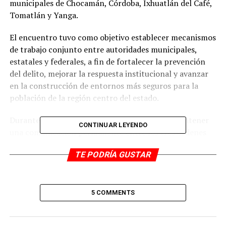
municipales de Chocamán, Córdoba, Ixhuatlán del Café,
Tomatlán y Yanga.
El encuentro tuvo como objetivo establecer mecanismos
de trabajo conjunto entre autoridades municipales,
estatales y federales, a fin de fortalecer la prevención
del delito, mejorar la respuesta institucional y avanzar
en la construcción de entornos más seguros para la
población de la región centro del estado.
Durante la sesión se subrayó la necesidad de mantener
CONTINUAR LEYENDO
una comunicación permanente entre los tres órdenes
de gobierno, así como de compartir información
TE PODRÍA GUSTAR
estratégica que permita atender de manera oportuna
los factores de riesgo que afectan la seguridad y el tejido
social en los municipios participantes.
5 COMMENTS
Las y los alcaldes coincidieron en que la coordinación
interinstitucional es clave para enfrentar los desafíos