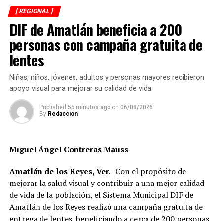
en materia de seguridad pública, particularmente en
zonas donde los problemas de violencia y delincuencia
[ REGIONAL ]
DIF de Amatlán beneficia a 200
requieren respuestas conjuntas y no acciones aisladas.
personas con campaña gratuita de
Como parte de los acuerdos alcanzados, se determinó
lentes
que las Mesas de Paz se realizarán de manera periódica y
rotativa en los distintos municipios de la región, con el
Niñas, niños, jóvenes, adultos y personas mayores recibieron
propósito de dar seguimiento a los compromisos
apoyo visual para mejorar su calidad de vida.
establecidos y evaluar los resultados de las acciones
implementadas.
Published
55 minutos ago
on
06/08/2026
By
Redaccion
La participación de Amatlán de los Reyes en este
esquema regional, encabezada por la alcaldesa
Miguel Ángel Contreras Mauss
Guillermina Méndez López, forma parte de una
estrategia orientada a fortalecer la gobernabilidad, la
Amatlán de los Reyes, Ver.-
Con el propósito de
seguridad y el bienestar de las comunidades.
mejorar la salud visual y contribuir a una mejor calidad
de vida de la población, el Sistema Municipal DIF de
RELATED TOPICS:
Amatlán de los Reyes realizó una campaña gratuita de
DESPUÉS
entrega de lentes, beneficiando a cerca de 200 personas