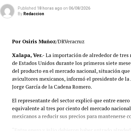
El Gobierno del Estado ha reiterado que las investi
Published
18 horas ago
on
06/08/2026
By
Redaccion
y respetando el debido proceso, por lo que hasta 
definitiva sobre responsabilidades individuales.
No obstante, docentes que solicitaron el anonimat
Por Osiris Muñoz
/DRVeracruz
manifestado su inconformidad con el proceso de rev
investigaciones podrían afectar intereses al interior
Xalapa, Ver.-
La importación de alrededor de tres 
de Estados Unidos durante los primeros siete meses
De acuerdo con esos testimonios, el grupo identif
del producto en el mercado nacional, situación que
integrado públicamente por Verónica Sánchez Ramo
avicultores mexicanos, informó el presidente de la
Maldonado Alemán, Silvia Ivette Lara Barradas, Rob
Jorge García de la Cadena Romero.
cuestionado las acciones emprendidas por las autori
El representante del sector explicó que entre enero
Hasta ahora, las instancias responsables no han inf
equivalente al tres por ciento del mercado nacional
investigaciones ni la emisión de sanciones o resolu
mexicanos a reducir sus precios para mantenerse c
regularización continúa conforme a los mecanismos
mientras el Gobierno del Estado sostiene que el ob
“Entre enero y julio debieron haber entrado alreded