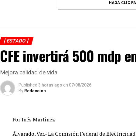
HAGA CLIC P
[ ESTADO ]
CFE invertirá 500 mdp e
Mejora calidad de vida
Published
3 horas ago
on
07/08/2026
By
Redaccion
Por Inés Martinez
Álvarado, Ver.- La Comisión Federal de Electricidad