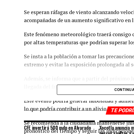
Se esperan ráfagas de viento alcanzando veloc
acompañadas de un aumento significativo en l
Este fenómeno meteorológico traerá consigo c
por altas temperaturas que podrían superar los
Se insta a la población a tomar las precaucione
extremo y evitar la exposición prolongada al s
Además, se informa que a partir del próximo lu
llegada del frente frío número 40.
CONTINUA
Este evento podría generar nubosidad y aumenta
lo que podría contribuir a un alivio temporal d
TE PODR
Se recomienda a la ciudadanía mantenerse inf
CFE invertirá 500 mdp en Alvarado
Xocotla anuncia 
pronóstico del tiempo y seguir las indicacione
perros sueltos y 