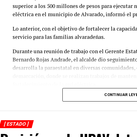
superior a los 500 millones de pesos para ejecutar 
eléctrica en el municipio de Alvarado, informó el 
Lo anterior, con el objetivo de fortalecer la capacid
servicio para las familias alvaradeñas.
Durante una reunión de trabajo con el Gerente Estat
Bernardo Rojas Andrade, el alcalde dio seguimiento
desarrolla la paraestatal en diversas comunidades, 
demarcación, donde se realizan trabajos de mante
fortalecimiento de la red eléctrica.
CONTINUAR LEY
En ese sentido, el representante de CFE informó qu
suministro de energía registradas en los últimos d
indispensables para la ejecución de estas obras, la
eficiente, confiable y de mayor calidad.
[ ESTADO ]