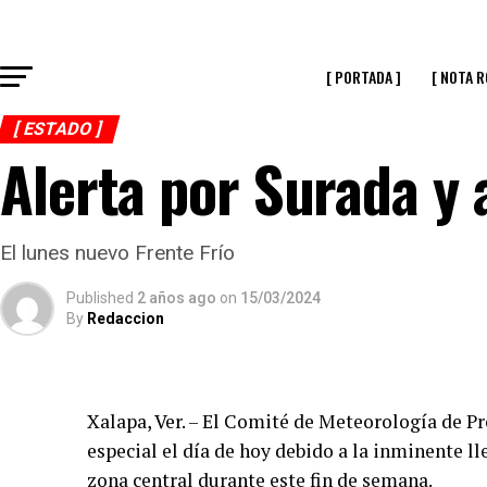
[ PORTADA ]
[ NOTA R
[ ESTADO ]
Alerta por Surada y 
El lunes nuevo Frente Frío
Published
2 años ago
on
15/03/2024
By
Redaccion
Xalapa, Ver. – El Comité de Meteorología de Pr
especial el día de hoy debido a la inminente l
zona central durante este fin de semana.