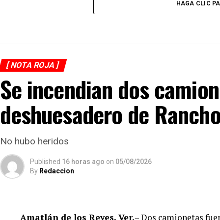
HAGA CLIC P
[ NOTA ROJA ]
Se incendian dos camion
deshuesadero de Rancho
No hubo heridos
Published
16 horas ago
on
05/08/2026
By
Redaccion
Amatlán de los Reyes, Ver.
– Dos camionetas fue