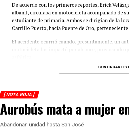
De acuerdo con los primeros reportes, Erick Velázq
albañil, circulaba en motocicleta acompañado de su 
estudiante de primaria. Ambos se dirigían de la loc
Carrillo Puerto, hacia Puente de Oro, perteneciente
El accidente ocurrió cuando, presuntamente, un aut
motocicleta los impactó por alcance, provocando q
asfáltica.
CONTINUAR LEY
Testigos solicitaron el apoyo de los cuerpos de em
prehospitalaria a los lesionados y los trasladaron 
De acuerdo con versiones recabadas en el lugar, el
[ NOTA ROJA ]
sitio tras el percance, en tanto las autoridades rea
Aurobús mata a mujer en
para determinar las causas del accidente y el desli
Abandonan unidad hasta San José