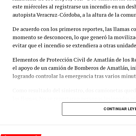
este miércoles al registrarse un incendio en un des
autopista Veracruz-Córdoba, a la altura de la comu
De acuerdo con los primeros reportes, las llamas c
momento se desconocen, lo que generó la moviliza
evitar que el incendio se extendiera a otras unidade
Elementos de Protección Civil de Amatlán de los Re
el apoyo de un camión de Bomberos de Amatlán, inic
logrando controlar la emergencia tras varios minut
Como resultado del siniestro, dos camionetas qued
las llamas. No se reportaron personas lesionadas ni
CONTINUAR LEY
Las autoridades realizaron una inspección en el de
adicionales y determinar las posibles causas que or
Hasta el momento no se ha informado si el fuego fu