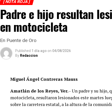
[ NOTA ROJA ]
cortocircuito o algún otro factor, por lo que serán 
Padre e hijo resultan le
que determinen el origen del siniestro.
en motocicleta
En Puente de Oro
Published
1 día ago
on
04/08/2026
By
Redaccion
Miguel Ángel Contreras Mauss
Amatlán de los Reyes, Ver.
– Un padre y su hijo, 
motocicleta, resultaron lesionados este martes lu
sobre la carretera estatal, a la altura de la comuni