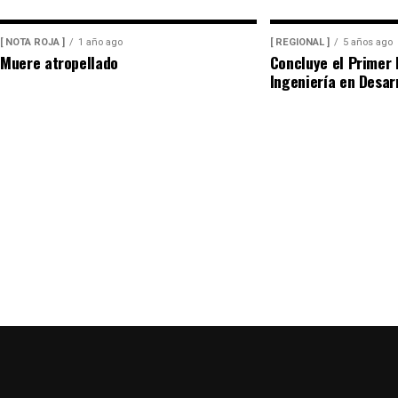
Servicio Médico Forense (Semefo), donde permanece 
[ NOTA ROJA ]
1 año ago
[ REGIONAL ]
5 años ago
Muere atropellado
Concluye el Primer 
La unidad involucrada fue asegurada y puesta a disp
Ingeniería en Desar
integró la carpeta de investigación correspondiente
su responsabilidad en el atropellamiento.
Las maniobras periciales obligaron al cierre parcial
de la ciudad durante varios minutos, generando afec