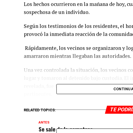
Los hechos ocurrieron en la mañana de hoy, cu
sospechosa de un individuo.
Según los testimonios de los residentes, el ho
provocó la inmediata reacción de la comunida
Rápidamente, los vecinos se organizaron y log
amarraron mientras llegaban las autoridades.
Una vez controlada la situación, los vecinos co
lugar y tomaron al detenido bajo custodia. El 
revelada, fue trasladado a la comisaría local d
CONTINUA
pertinentes.
TE PODR
RELATED TOPICS:
ANTES
Se sale de la carretera