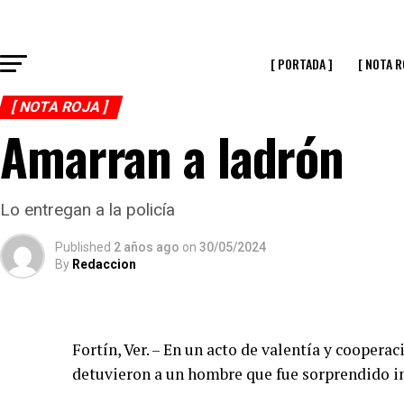
[ PORTADA ]
[ NOTA R
[ NOTA ROJA ]
Amarran a ladrón
Lo entregan a la policía
Published
2 años ago
on
30/05/2024
By
Redaccion
Fortín, Ver. – En un acto de valentía y coopera
detuvieron a un hombre que fue sorprendido in