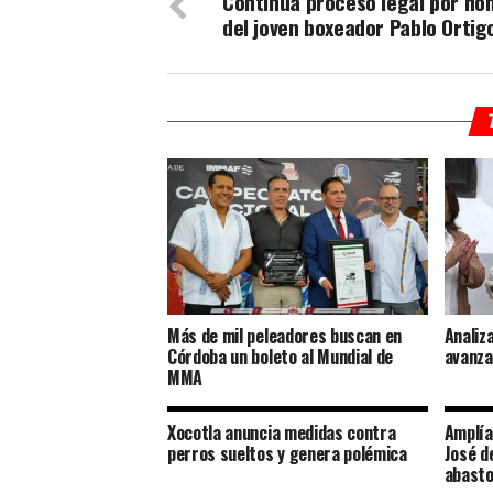
Continúa proceso legal por ho
del joven boxeador Pablo Ortig
Más de mil peleadores buscan en
Analiz
Córdoba un boleto al Mundial de
avanza
MMA
Xocotla anuncia medidas contra
Amplía
perros sueltos y genera polémica
José d
abasto