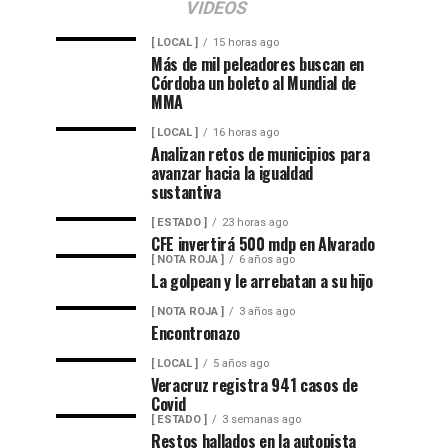
VIDEOS
[ LOCAL ]
15 horas ago
Más de mil peleadores buscan en
Córdoba un boleto al Mundial de
MMA
[ LOCAL ]
16 horas ago
Analizan retos de municipios para
avanzar hacia la igualdad
sustantiva
[ ESTADO ]
23 horas ago
CFE invertirá 500 mdp en Alvarado
[ NOTA ROJA ]
6 años ago
La golpean y le arrebatan a su hijo
[ NOTA ROJA ]
3 años ago
Encontronazo
[ LOCAL ]
5 años ago
Veracruz registra 941 casos de
Covid
[ ESTADO ]
3 semanas ago
Restos hallados en la autopista