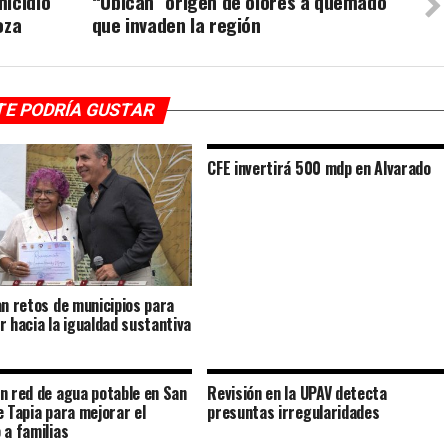
micidio
“Ubican” origen de olores a quemado
oza
que invaden la región
TE PODRÍA GUSTAR
CFE invertirá 500 mdp en Alvarado
an retos de municipios para
r hacia la igualdad sustantiva
n red de agua potable en San
Revisión en la UPAV detecta
e Tapia para mejorar el
presuntas irregularidades
 a familias