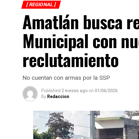
[ REGIONAL ]
Amatlán busca re
Municipal con nu
reclutamiento
No cuentan con armas por la SSP
Published
2 meses ago
on
01/06/2026
By
Redaccion