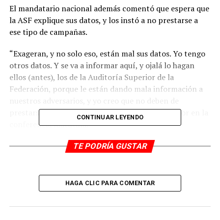
El mandatario nacional además comentó que espera que
la ASF explique sus datos, y los instó a no prestarse a
ese tipo de campañas.
“Exageran, y no solo eso, están mal sus datos. Yo tengo
otros datos. Y se va a informar aquí, y ojalá lo hagan
ellos (antes), los de la Auditoría Superior de la
Federación, porque le están dando mala información a
nuestros adversarios, y yo creo que no deben de
prestarse a esas campañas”, señaló López Obrador en la
CONTINUAR LEYENDO
conferencia matutina.
El presidente de México enfocó su crítica en los
TE PODRÍA GUSTAR
reportes de la ASF sobre la cancelación del Nuevo
Aeropuerto Internacional de México (NAIM). El
organismo señaló que el gasto para acabar con su
HAGA CLIC PARA COMENTAR
construcción fue más de 200 por ciento mayor al
estimado inicialmente por el Gobierno.