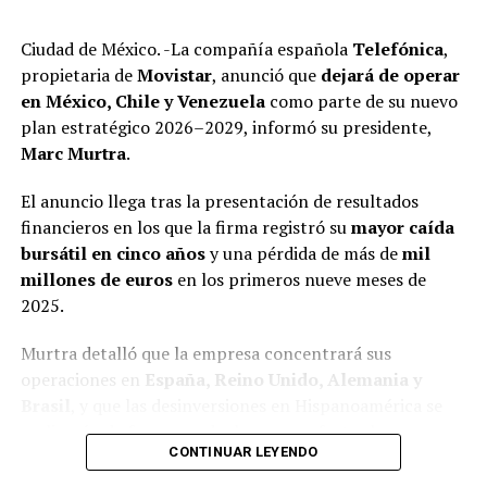
falta de declaraciones fiscales que refuerzan la hipótesis
de una evasión sistemática y de graves irregularidades.
Ciudad de México. -La compañía española
Telefónica
,
propietaria de
Movistar
, anunció que
dejará de operar
en México, Chile y Venezuela
como parte de su nuevo
plan estratégico 2026–2029, informó su presidente,
Marc Murtra
.
El anuncio llega tras la presentación de resultados
financieros en los que la firma registró su
mayor caída
bursátil en cinco años
y una pérdida de más de
mil
millones de euros
en los primeros nueve meses de
2025.
Las investigaciones encontraron que, al igual que otros
Murtra detalló que la empresa concentrará sus
líderes sindicales en México, la gestión de Arturo Zayún
operaciones en
España, Reino Unido, Alemania y
está marcada por decisiones financieras con
Brasil
, y que las desinversiones en Hispanoamérica se
mecanismos poco transparentes y que le han permitido
realizarán de forma gradual para no afectar las
adquirir propiedades inmuebles, realizar negocios con
CONTINUAR LEYENDO
negociaciones con potenciales compradores.
opacidad y un nivel de vida superior al que debería