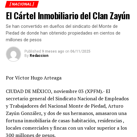
“Ayer veía yo a un articulista conservador hablando de
[ NACIONAL ]
lo del aeropuerto (NAIM) de que había costado no
El Cártel Inmobiliario del Clan Zayún
hacerlo 300 mil millones de pesos, tomando como base
lo que dijo la auditoria. Me gustaría que ellos aclararan
Se han convertido en dueños del sindicato del Monte de
todo ese dato que esta mal, es exagerado”, agregó el
Piedad de donde han obtenido propiedades en cientos de
mandatario.
millones de pesos
Published
9 meses ago
on
06/11/2025
López Obrador indicó que más tarde este lunes el
By
Redaccion
Gobierno federal dará a conocer sus datos y que espera
que antes aclare la ASF.
Por Víctor Hugo Arteaga
“Hoy vamos a aclarar y ojalá que antes de nosotros
aclare la Auditoría”, enfatizó.
CIUDAD DE MÉXICO, noviembre 03 (XPFM).- El
(Con información de El Financiero)
secretario general del Sindicato Nacional de Empleados
y Trabajadores del Nacional Monte de Piedad, Arturo
Zayún González, y dos de sus hermanos, amasaron una
RELATED TOPICS:
fortuna inmobiliaria de casas-habitación, residencias ,
DESPUÉS
locales comerciales y fincas con un valor superior a los
Arrestan en EU a Emma Coronel, esposa de ‘El Chapo’
300 millones de pesos.