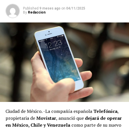
La compra de diez propiedades a nombre del secretario
Published
9 meses ago
on
04/11/2025
general del sindicato y ocho adquiridas por sus
By
Redaccion
hermanos, evidencian no sólo el uso de efectivo, sino la
falta de declaraciones fiscales que refuerzan la hipótesis
de una evasión sistemática y de graves irregularidades.
Ciudad de México. -La compañía española
Telefónica
,
Las investigaciones encontraron que, al igual que otros
propietaria de
Movistar
, anunció que
dejará de operar
líderes sindicales en México, la gestión de Arturo Zayún
en México, Chile y Venezuela
como parte de su nuevo
está marcada por decisiones financieras con