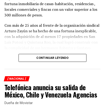
fortuna inmobiliaria de casas-habitación, residencias ,
locales comerciales y fincas con un valor superior a los
300 millones de pesos.
Con más de 25 años al frente de la organización sindical
Arturo Zayún se ha hecho de una fortuna inexplicable,
con la adquisición de al menos 17 propiedades en San
Luis Potosí y Quintana Roo, la cual logró construir con
la complicidad de sus hermanos Roberto y Gustavo
Zayún González.
CONTINUAR LEYENDO
Durante una segunda investigación de XPECTRO FM, se
descubrió que el líder gremial adquirió su red
inmobiliaria, en la mayoría de los casos, con pagos
[ NACIONAL ]
realizados en efectivo y con una valuación menor del
Telefónica anuncia su salida de
verdadero costo de las propiedades que hoy forman
parte del patrimonio del Clan Zayún y que constituyen
México, Chile y Venezuela Agencias
una simulación de compraventas.
Dueña de Movistar