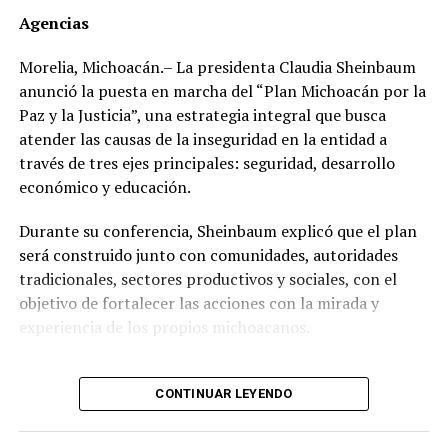
marzo de 2012 el dirigente gremial adquirió en el Club
Agencias
de Golf Campestre de San Luis Potosí un inmueble de
540 metros cuadrados con un valor declarado de 2
Morelia, Michoacán.– La presidenta Claudia Sheinbaum
millones 671 mil 425 pesos, cuyo pago realizó en una
anunció la puesta en marcha del “Plan Michoacán por la
sola exhibición.
Paz y la Justicia”, una estrategia integral que busca
atender las causas de la inseguridad en la entidad a
Sin embargo, al hacer una revisión de propiedades en la
través de tres ejes principales: seguridad, desarrollo
zona, se encontró que, en lugar de los 2 millones 671
económico y educación.
mil 425 pesos que pagó, el inmueble tiene un valor real
estimado de entre 17 y 49 millones de pesos.
Durante su conferencia, Sheinbaum explicó que el plan
será construido junto con comunidades, autoridades
Un año después, el 21 de mayo de 2013, adquirió en el
tradicionales, sectores productivos y sociales, con el
Fraccionamiento Matamoros, también de San Luis
objetivo de fortalecer las acciones con la mirada y
Potosí, un inmueble de 280 metros cuadrados, con un
experiencia de los propios michoacanos.
valor declarado de 560 mil 700 pesos con pago de
contado.
“Vamos a escuchar a las
CONTINUAR LEYENDO
Ese mismo año, pero el 23 de diciembre, compró en
comunidades, a las
Villas del Pedregal, de ese mismo estado, un inmueble
con una superficie de 300 metros cuadrados por un