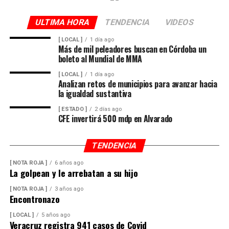
Dulce María Alducin Vallejo, habitante de la comunidad,
explicó que la petición fue presentada ante las
ULTIMA HORA
TENDENCIA
VIDEOS
autoridades municipales y que, tras las gestiones
realizadas en conjunto con Hidrosistema, fue posible
[ LOCAL ]
1 día ago
Más de mil peleadores buscan en Córdoba un
concretar la obra que hoy permite mejorar el
boleto al Mundial de MMA
suministro.
[ LOCAL ]
1 día ago
Analizan retos de municipios para avanzar hacia
Además de incrementar la capacidad de conducción, la
la igualdad sustantiva
nueva infraestructura incorpora válvulas y materiales de
mayor resistencia, lo que permitirá mantener una mejor
[ ESTADO ]
2 días ago
CFE invertirá 500 mdp en Alvarado
operación del sistema y disminuir las afectaciones
derivadas de fallas en la red.
TENDENCIA
Con esta ampliación, las autoridades municipales buscan
[ NOTA ROJA ]
6 años ago
fortalecer la infraestructura hidráulica en las
La golpean y le arrebatan a su hijo
comunidades rurales y mejorar el acceso al agua potable
[ NOTA ROJA ]
3 años ago
para cientos de familias que durante años enfrentaron
Encontronazo
un servicio irregular.
[ LOCAL ]
5 años ago
Veracruz registra 941 casos de Covid