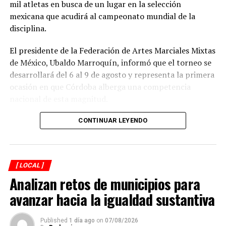
mil atletas en busca de un lugar en la selección
mexicana que acudirá al campeonato mundial de la
disciplina.
El presidente de la Federación de Artes Marciales Mixtas
de México, Ubaldo Marroquín, informó que el torneo se
desarrollará del 6 al 9 de agosto y representa la primera
ocasión en que Córdoba alberga una competencia
nacional de esta magnitud.
CONTINUAR LEYENDO
Explicó que de los participantes serán seleccionados
alrededor de 40 atletas que representarán a México en
el campeonato mundial programado para noviembre en
[ LOCAL ]
Georgia, por lo que el torneo en Córdoba también
Analizan retos de municipios para
funciona como una de las principales etapas para
conformar al equipo nacional.
avanzar hacia la igualdad sustantiva
Marroquín destacó el desempeño que ha tenido México
Published
1 día ago
on
07/08/2026