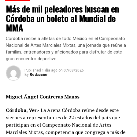
ANTES
Más de mil peleadores buscan en
Lety y su ‘runfla’’ deben comparecer
Córdoba un boleto al Mundial de
MMA
Córdoba recibe a atletas de todo México en el Campeonato
Nacional de Artes Marciales Mixtas, una jornada que reúne a
familias, entrenadores y aficionados para disfrutar de este
gran encuentro deportivo
Published
1 día ago
on
07/08/2026
By
Redaccion
Miguel Ángel Contreras Mauss
Córdoba, Ver.-
La Arena Córdoba reúne desde este
viernes a representantes de 22 estados del país que
participan en el Campeonato Nacional de Artes
Marciales Mixtas, competencia que congrega a más de