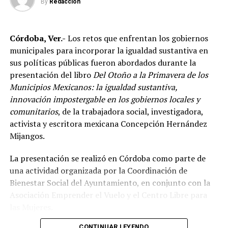
en competencias internacionales de artes marciales
By
Redaccion
mixtas y sostuvo que el país se ha consolidado como una
de las principales potencias del continente americano
Córdoba, Ver.-
Los retos que enfrentan los gobiernos
en esta disciplina.
municipales para incorporar la igualdad sustantiva en
De acuerdo con el dirigente deportivo, México ha
sus políticas públicas fueron abordados durante la
conseguido cinco campeonatos panamericanos
presentación del libro
Del Otoño a la Primavera de los
consecutivos por equipos, superando a delegaciones
Municipios Mexicanos: la igualdad sustantiva,
como Estados Unidos y Brasil, considerado uno de los
innovación impostergable en los gobiernos locales y
países con mayor tradición en las artes marciales
comunitarios
, de la trabajadora social, investigadora,
mixtas.
activista y escritora mexicana Concepción Hernández
Mijangos.
Ante los cuestionamientos sobre el nivel de agresividad
de este deporte, señaló que las competencias cuentan
La presentación se realizó en Córdoba como parte de
con reglamentos y categorías diferenciadas de acuerdo
una actividad organizada por la Coordinación de
con la edad y experiencia de los participantes.
Bienestar Social del Ayuntamiento, en conjunto con la
Asociación Emprender el Vuelo y el Centro Libre para
Indicó que existen divisiones infantiles, juveniles y para
las Mujeres.
adultos, con reglas específicas para cada categoría, por
CONTINUAR LEYENDO