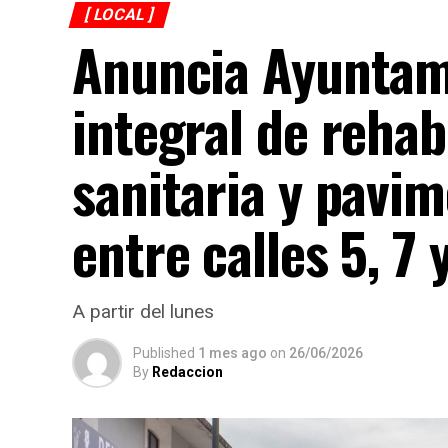
[ LOCAL ]
Anuncia Ayuntam
integral de rehab
sanitaria y pavi
entre calles 5, 7 
A partir del lunes
Published
1 mes ago
on
26/06/2026
By
Redaccion