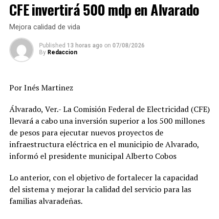
CFE invertirá 500 mdp en Alvarado
acumulados en 24 horas de 5 a 15 milímetros por metro
cuadrado de forma general y de 30 a 50 entre las
Mejora calidad de vida
cuencas del Jamapa-Cotaxtla al Tonalá y de 20 a 40 mm
en las zonas media-baja de estas mismas cuentas.
Published
13 horas ago
on
07/08/2026
By
Redaccion
Y para el jueves lluvia con acumulados de 24 horas de 5 a
20 mm de forma general y de 30 a 50 mm entre las
Por Inés Martinez
cuencas de La Antigua al Tonalá.
Álvarado, Ver.- La Comisión Federal de Electricidad (CFE)
Sin embargo, lluvias mayores a los rangos señalados
llevará a cabo una inversión superior a los 500 millones
pueden registrarse durante estos días y estar
de pesos para ejecutar nuevos proyectos de
acompañadas de tormentas aisladas (descargas
infraestructura eléctrica en el municipio de Alvarado,
eléctricas, viento en rachas y posible granizo).
informó el presidente municipal Alberto Cobos
El viento dominante será del Sureste, Este, Noreste y
Lo anterior, con el objetivo de fortalecer la capacidad
Norte de 20 a 30 kilómetros por hora con rachas
del sistema y mejorar la calidad del servicio para las
eventuales de 30 a 40 h en la costa, el cual podría variar
familias alvaradeñas.
en dirección e intensidad al paso de las tormentas, el
ambiente se mantendrá relativamente caluroso a