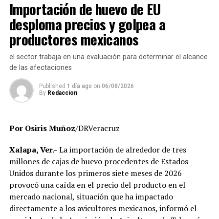
estado, Rocío Nahle García, por el respaldo brindado a
Importación de huevo de EU
presuntos cobros indebidos relacionados con
Alvarado, así como a personal directivo de la CFE por la
certificados y asesorías de titulación, así como la
desploma precios y golpea a
disposición y coordinación institucional para impulsar
existencia de personal que habría recibido pagos sin
productores mexicanos
estas importantes acciones en beneficio del municipio.
contar con carga académica registrada.
el sector trabaja en una evaluación para determinar el alcance
También se revisa la situación de docentes y directivos
de las afectaciones
que no aparecen en el sistema de control escolar y de
trabajadores que, hasta el momento, no han podido ser
Published
1 día ago
on
06/08/2026
By
Redaccion
localizados para efectos de la verificación
administrativa.
Por Osiris Muñoz
/DRVeracruz
Autoridades educativas señalaron que estas acciones
forman parte de un proceso de saneamiento
Xalapa, Ver.-
La importación de alrededor de tres
institucional cuyo objetivo es garantizar que la
millones de cajas de huevo procedentes de Estados
universidad opere bajo criterios de legalidad, eficiencia y
Unidos durante los primeros siete meses de 2026
transparencia, privilegiando el servicio que se brinda a
provocó una caída en el precio del producto en el
miles de estudiantes en la entidad.
mercado nacional, situación que ha impactado
directamente a los avicultores mexicanos, informó el
El Gobierno del Estado ha reiterado que las