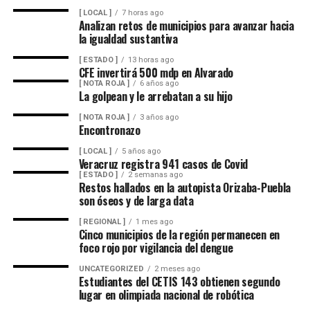
alimento.
[ LOCAL ]
7 horas ago
Analizan retos de municipios para avanzar hacia
la igualdad sustantiva
En ese sentido, exhortó a la población a revisar el origen
del huevo antes de comprarlo y dar preferencia al
[ ESTADO ]
13 horas ago
CFE invertirá 500 mdp en Alvarado
producto nacional, al asegurar que ofrece mayor
[ NOTA ROJA ]
6 años ago
frescura y calidad, además de respaldar la economía de
La golpean y le arrebatan a su hijo
miles de familias dedicadas a la actividad avícola.
[ NOTA ROJA ]
3 años ago
Encontronazo
Finalmente, destacó que entre Veracruz y Puebla
operan ocho empresas productoras con más de 350
[ LOCAL ]
5 años ago
Veracruz registra 941 casos de Covid
granjas avícolas, las cuales representan una importante
[ ESTADO ]
2 semanas ago
fuente de empleo y desarrollo económico para
Restos hallados en la autopista Orizaba-Puebla
son óseos y de larga data
comunidades rurales de ambas entidades.
[ REGIONAL ]
1 mes ago
Cinco municipios de la región permanecen en
foco rojo por vigilancia del dengue
UNCATEGORIZED
2 meses ago
Estudiantes del CETIS 143 obtienen segundo
lugar en olimpiada nacional de robótica