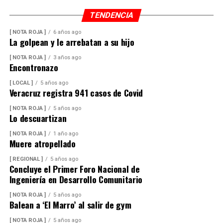
TENDENCIA
[ NOTA ROJA ]
6 años ago
La golpean y le arrebatan a su hijo
[ NOTA ROJA ]
3 años ago
Encontronazo
[ LOCAL ]
5 años ago
Veracruz registra 941 casos de Covid
[ NOTA ROJA ]
5 años ago
Lo descuartizan
[ NOTA ROJA ]
1 año ago
Muere atropellado
[ REGIONAL ]
5 años ago
Concluye el Primer Foro Nacional de
Ingeniería en Desarrollo Comunitario
[ NOTA ROJA ]
5 años ago
Balean a ‘El Marro’ al salir de gym
[ NOTA ROJA ]
5 años ago