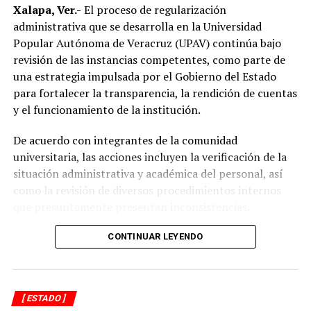
eléctricas y cambio de transformadores, acciones que
Xalapa, Ver.-
El proceso de regularización
forman parte del programa de modernización de la
administrativa que se desarrolla en la Universidad
infraestructura eléctrica que impulsa la CFE en el
Popular Autónoma de Veracruz (UPAV) continúa bajo
municipio.
revisión de las instancias competentes, como parte de
una estrategia impulsada por el Gobierno del Estado
Destacó que, en apenas siete meses, la inversión ejercida
para fortalecer la transparencia, la rendición de cuentas
por la Comisión Federal de Electricidad en Alvarado
y el funcionamiento de la institución.
supera la realizada durante los últimos diez años,
reflejando el resultado de las gestiones emprendidas por
De acuerdo con integrantes de la comunidad
la actual administración municipal para atender una de
universitaria, las acciones incluyen la verificación de la
las principales demandas de la población.
situación administrativa y académica del personal, así
como la revisión de diversos procedimientos internos
“Mejorar el servicio de energía eléctrica ha sido una
que presuntamente presentan inconsistencias.
prioridad desde el inicio de mi gobierno y continuaremos
gestionando recursos y proyectos que contribuyan al
Entre los aspectos que son objeto de análisis se
CONTINUAR LEYENDO
desarrollo del municipio y al bienestar de las familias
encuentran posibles casos de docentes con asignaciones
alvaradeñas”.
simultáneas en distintos centros de estudio, la
validación de documentación académica de directivos,
Por último, reconoció y agradeció a la gobernadora del
[ ESTADO ]
adeudos en la entrega de calificaciones, denuncias por