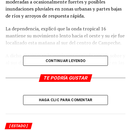
moderadas a ocasionalmente fuertes y posibles
inundaciones pluviales en zonas urbanas y partes bajas
de ríos y arroyos de respuesta rápida.
La dependencia, explicó que la onda tropical 16
mantiene su movimiento lento hacia el oeste y su eje fue
localizado esta mañana al sur del centro de Campeche.
A dicho sistemas se le asocia una vaguada con eje sobre y
CONTINUAR LEYENDO
al sur del istmo de Tehuantepec, esperándose que en las
siguientes 24-48 horas, la onda, cruce el sureste, sur y
este del territorio nacional, incluyendo el estado de
TE PODRÍA GUSTAR
Veracruz.
De tal forma que para este martes se esperan lluvias con
HAGA CLIC PARA COMENTAR
acumulados en 24 horas de 5 a 15 milímetros por metro
cuadrado de forma general y de 20 a 40 principalmente
del Papaloapan al Tonalá.
[ ESTADO ]
Los especialistas prevén para el miércoles lluvia con