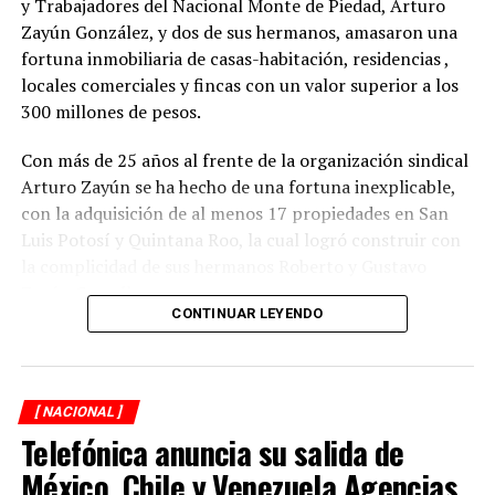
y Trabajadores del Nacional Monte de Piedad, Arturo
Zayún González, y dos de sus hermanos, amasaron una
fortuna inmobiliaria de casas-habitación, residencias ,
locales comerciales y fincas con un valor superior a los
300 millones de pesos.
Con más de 25 años al frente de la organización sindical
Arturo Zayún se ha hecho de una fortuna inexplicable,
con la adquisición de al menos 17 propiedades en San
Luis Potosí y Quintana Roo, la cual logró construir con
la complicidad de sus hermanos Roberto y Gustavo
Zayún González.
CONTINUAR LEYENDO
Durante una segunda investigación de XPECTRO FM, se
descubrió que el líder gremial adquirió su red
inmobiliaria, en la mayoría de los casos, con pagos
[ NACIONAL ]
realizados en efectivo y con una valuación menor del
Telefónica anuncia su salida de
verdadero costo de las propiedades que hoy forman
parte del patrimonio del Clan Zayún y que constituyen
México, Chile y Venezuela Agencias