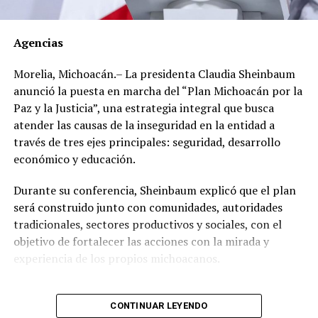
Los documentos oficiales demuestran que el 30 de
marzo de 2012 el dirigente gremial adquirió en el Club
Agencias
de Golf Campestre de San Luis Potosí un inmueble de
540 metros cuadrados con un valor declarado de 2
Morelia, Michoacán.– La presidenta Claudia Sheinbaum
millones 671 mil 425 pesos, cuyo pago realizó en una
anunció la puesta en marcha del “Plan Michoacán por la
sola exhibición.
Paz y la Justicia”, una estrategia integral que busca
atender las causas de la inseguridad en la entidad a
Sin embargo, al hacer una revisión de propiedades en la
través de tres ejes principales: seguridad, desarrollo
zona, se encontró que, en lugar de los 2 millones 671
económico y educación.
mil 425 pesos que pagó, el inmueble tiene un valor real
estimado de entre 17 y 49 millones de pesos.
Durante su conferencia, Sheinbaum explicó que el plan
será construido junto con comunidades, autoridades
Un año después, el 21 de mayo de 2013, adquirió en el
tradicionales, sectores productivos y sociales, con el
Fraccionamiento Matamoros, también de San Luis
objetivo de fortalecer las acciones con la mirada y
Potosí, un inmueble de 280 metros cuadrados, con un
experiencia de los propios michoacanos.
valor declarado de 560 mil 700 pesos con pago de
contado.
“Vamos a escuchar a las
CONTINUAR LEYENDO
Ese mismo año, pero el 23 de diciembre, compró en