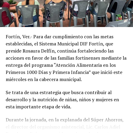
trabajar en favor de los sectores más vulnerables del
municipio, acercando programas de asistencia social que
contribuyan a mejorar la salud, la inclusión y la calidad
de vida de la población.
Fortín, Ver.- Para dar cumplimiento con las metas
establecidas, el Sistema Municipal DIF Fortín, que
preside Rosaura Delfín, continúa fortaleciendo las
acciones en favor de las familias fortinenses mediante la
entrega del programa “Atención Alimentaria en los
Primeros 1000 Días y Primera Infancia” que inició este
miércoles en la cabecera municipal.
Se trata de una estrategia que busca contribuir al
desarrollo y la nutrición de niñas, niños y mujeres en
esta importante etapa de vida.
Durante la jornada, en la explanada del Súper Ahorros,
el director del organismo asistencial, Lic. Carlos Adiel