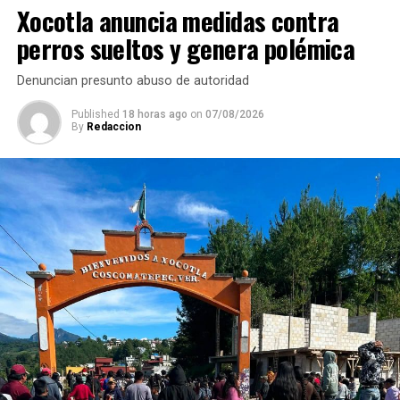
Xocotla anuncia medidas contra
RELATED TOPICS:
perros sueltos y genera polémica
DESPUÉS
Entregan apoyos alimentarios a estudiantes de
Denuncian presunto abuso de autoridad
Cuichapa
Published
18 horas ago
on
07/08/2026
ANTES
By
Redaccion
Fe y tradición llenarán a San Rafael Río Seco con la
visita de la Virgen de Guadalupe