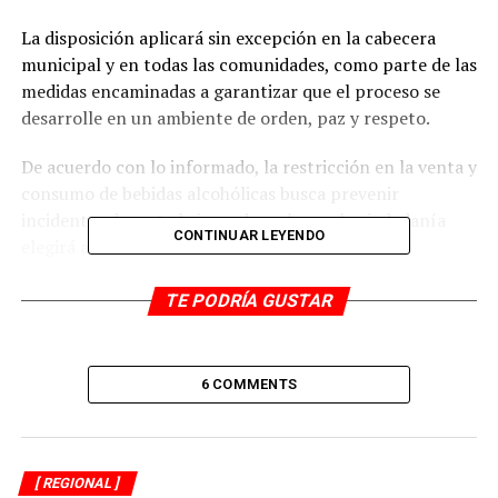
La disposición aplicará sin excepción en la cabecera
municipal y en todas las comunidades, como parte de las
medidas encaminadas a garantizar que el proceso se
desarrolle en un ambiente de orden, paz y respeto.
De acuerdo con lo informado, la restricción en la venta y
consumo de bebidas alcohólicas busca prevenir
incidentes durante la jornada en la que la ciudadanía
CONTINUAR LEYENDO
elegirá a sus autoridades rurales.
Las autoridades exhortaron a la población a respetar
TE PODRÍA GUSTAR
esta medida y participar de manera responsable en el
proceso electoral.
6 COMMENTS
Se precisó que esta información tiene fines
exclusivamente informativos y de transparencia
gubernamental, por lo que no debe ser utilizada con
fines de promoción.
[ REGIONAL ]