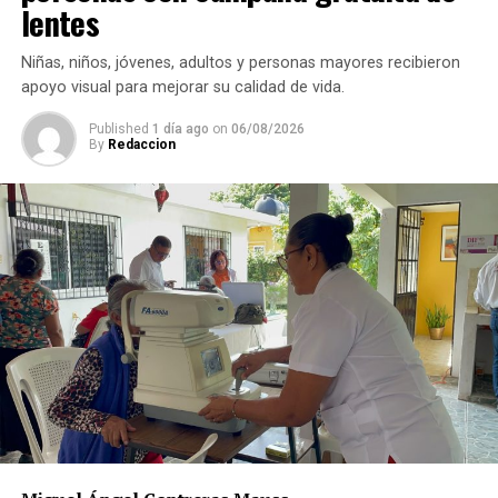
lentes
Niñas, niños, jóvenes, adultos y personas mayores recibieron
apoyo visual para mejorar su calidad de vida.
Published
1 día ago
on
06/08/2026
By
Redaccion
Asimismo, anuncia que ese día autoridades comunitarias
realizarán recorridos para fotografiar a los perros que
permanezcan en las calles, solicitar información a
vecinos para identificar a sus dueños y, posteriormente,
citarlos al palacio de la comunidad, donde incluso
podrían hacerse acreedores a una multa.
La publicación provocó críticas entre pobladores,
quienes consideran que la Agencia Municipal podría
estar excediendo sus atribuciones al anunciar posibles
sanciones sin precisar el fundamento jurídico que las
respalda, por lo que calificaron la medida como un