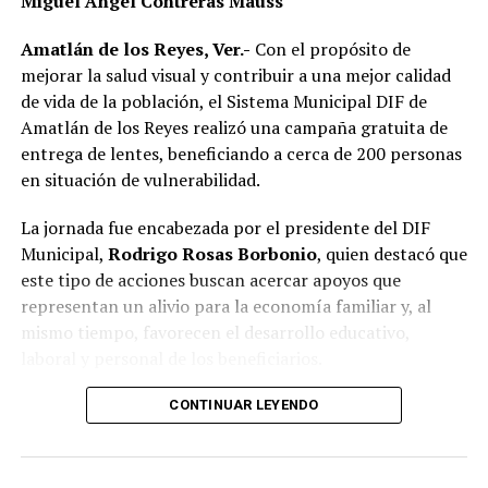
Miguel Ángel Contreras Mauss
presunto abuso de autoridad.
Amatlán de los Reyes, Ver.-
Con el propósito de
Si bien especialistas y organizaciones dedicadas al
mejorar la salud visual y contribuir a una mejor calidad
bienestar animal coinciden en que los propietarios
de vida de la población, el Sistema Municipal DIF de
tienen la obligación de impedir que sus mascotas
Amatlán de los Reyes realizó una campaña gratuita de
deambulen libremente por la vía pública, también
entrega de lentes, beneficiando a cerca de 200 personas
advierten que ello no significa mantenerlas
en situación de vulnerabilidad.
permanentemente amarradas.
La jornada fue encabezada por el presidente del DIF
La Ley de Protección a los Animales para el Estado de
Municipal,
Rodrigo Rosas Borbonio
, quien destacó que
Veracruz tiene como objetivo garantizar el bienestar, el
este tipo de acciones buscan acercar apoyos que
trato digno y evitar el maltrato y la crueldad hacia los
representan un alivio para la economía familiar y, al
animales.
mismo tiempo, favorecen el desarrollo educativo,
laboral y personal de los beneficiarios.
Además, en su artículo 28 considera sancionables
diversos actos de maltrato y crueldad, por lo que
Durante la campaña fueron atendidas niñas, niños,
CONTINUAR LEYENDO
mantener a un perro atado de forma permanente, sin
adolescentes, jóvenes, adultos y personas adultas
condiciones adecuadas de bienestar, podría dar lugar a
mayores, quienes previamente se sometieron a
responsabilidades conforme a la legislación aplicable.
valoraciones visuales para determinar la graduación