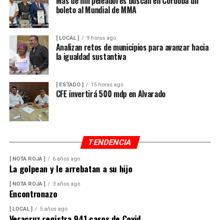
Más de mil peleadores buscan en Córdoba un
boleto al Mundial de MMA
[ LOCAL ]
9 horas ago
Analizan retos de municipios para avanzar hacia
la igualdad sustantiva
[ ESTADO ]
15 horas ago
CFE invertirá 500 mdp en Alvarado
TENDENCIA
[ NOTA ROJA ]
6 años ago
La golpean y le arrebatan a su hijo
[ NOTA ROJA ]
3 años ago
Encontronazo
[ LOCAL ]
5 años ago
Veracruz registra 941 casos de Covid