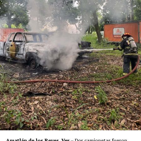
Los ahora sentenciados formaban parte de la Policía
Municipal de Coscomatepec durante la administración
del alcalde de Movimiento Ciudadano, Armando Reyes
Muñoz, y permanecerán recluidos en el Centro de
Reinserción Social de Mediana Seguridad de La Toma, en
Amatlán de los Reyes, donde cumplirán la condena.
Aunque durante el operativo fueron detenidos siete
policías municipales, la sentencia dada a conocer
corresponde únicamente a seis de ellos. Hasta el
momento, las autoridades no han informado la situación
jurídica del séptimo implicado.
El caso evidenció presuntas irregularidades dentro de la
corporación policiaca y motivó la intervención de
autoridades estatales y federales, en un contexto de
reforzamiento de las investigaciones contra servidores
públicos relacionados con actividades ilícitas en la
región de las Altas Montañas.
Amatlán de los Reyes, Ver.
– Dos camionetas fueron