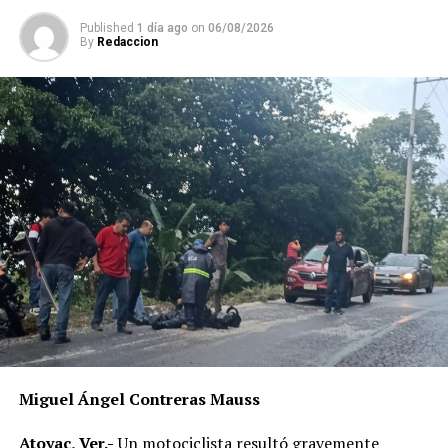
Published
1 día ago
on
06/08/2026
By
Redaccion
Miguel Ángel Contreras Mauss
Atoyac, Ver.-
Un motociclista resultó gravemente