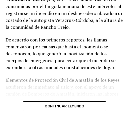
consumidas por el fuego la mañana de este miércoles al
La sentencia representa uno de los primeros fallos
registrarse un incendio en un deshuesadero ubicado a un
derivados de aquel operativo y confirma la
costado de la autopista Veracruz-Córdoba, a la altura de
responsabilidad penal de los exuniformados por delitos
la comunidad de Rancho Trejo.
relacionados con la posesión de droga y el
incumplimiento de sus funciones como servidores
De acuerdo con los primeros reportes, las llamas
públicos.
comenzaron por causas que hasta el momento se
desconocen, lo que generó la movilización de los
cuerpos de emergencia para evitar que el incendio se
extendiera a otras unidades o instalaciones del lugar.
Elementos de Protección Civil de Amatlán de los Reyes
acudieron de inmediato al sitio y, con el apoyo de un
camión de Bomberos de Amatlán, iniciaron las labores
para sofocar el fuego, logrando controlar la emergencia
CONTINUAR LEYENDO
tras varios minutos de trabajo.
Como resultado del siniestro, dos camionetas quedaron
con daños totales a consecuencia de las llamas. No se