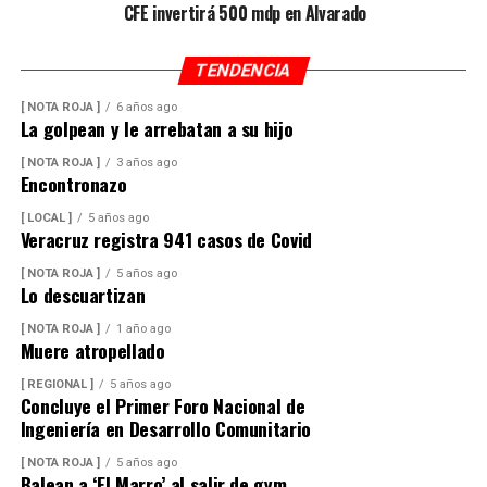
CFE invertirá 500 mdp en Alvarado
TENDENCIA
[ NOTA ROJA ]
6 años ago
La golpean y le arrebatan a su hijo
[ NOTA ROJA ]
3 años ago
Encontronazo
[ LOCAL ]
5 años ago
Veracruz registra 941 casos de Covid
[ NOTA ROJA ]
5 años ago
Lo descuartizan
[ NOTA ROJA ]
1 año ago
Muere atropellado
[ REGIONAL ]
5 años ago
Concluye el Primer Foro Nacional de
Ingeniería en Desarrollo Comunitario
[ NOTA ROJA ]
5 años ago
Balean a ‘El Marro’ al salir de gym