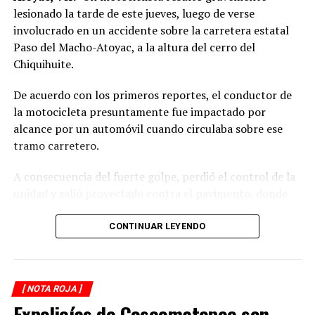
lesionado la tarde de este jueves, luego de verse
involucrado en un accidente sobre la carretera estatal
Paso del Macho-Atoyac, a la altura del cerro del
Chiquihuite.
De acuerdo con los primeros reportes, el conductor de
la motocicleta presuntamente fue impactado por
alcance por un automóvil cuando circulaba sobre ese
tramo carretero.
A consecuencia del fuerte golpe, perdió el control de la
unidad y salió proyectado contra el pavimento, donde
quedó inconsciente.
CONTINUAR LEYENDO
Testigos del accidente solicitaron de inmediato el apoyo
de los cuerpos de emergencia al percatarse de que el
motociclista permanecía inmóvil sobre la carpeta
[ NOTA ROJA ]
asfáltica, mientras otros automovilistas redujeron la
Expolicías de Coscomatepec son
velocidad para evitar otro percance.