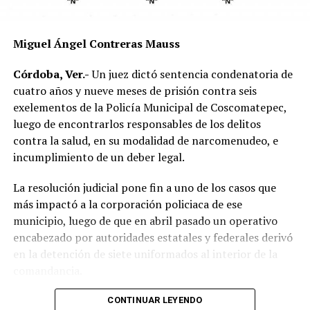
responsabilidad por parte de alguno de los conductores.
Las autoridades exhortaron a los automovilistas y
Miguel Ángel Contreras Mauss
motociclistas a conducir con precaución, respetar los
límites de velocidad y aumentar la distancia de
Córdoba, Ver.-
Un juez dictó sentencia condenatoria de
seguridad entre vehículos, especialmente durante la
cuatro años y nueve meses de prisión contra seis
temporada de lluvias, cuando el riesgo de accidentes se
exelementos de la Policía Municipal de Coscomatepec,
incrementa en las carreteras de la región.
luego de encontrarlos responsables de los delitos
contra la salud, en su modalidad de narcomenudeo, e
La circulación en la zona se vio afectada por algunos
incumplimiento de un deber legal.
minutos mientras se realizaban las labores de auxilio y el
levantamiento de indicios por parte de las autoridades.
La resolución judicial pone fin a uno de los casos que
Posteriormente, el tránsito fue restablecido de manera
más impactó a la corporación policiaca de ese
normal.
municipio, luego de que en abril pasado un operativo
encabezado por autoridades estatales y federales derivó
en la detención de siete uniformados al interior de la
comandancia.
La intervención se realizó el 10 de abril mediante un
CONTINUAR LEYENDO