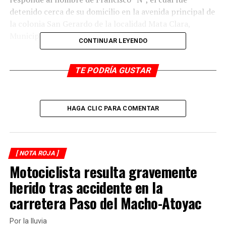
detenido cerca de su domicilio en la avenida principal de
la colonia San Gerardo de la localidad Mata Clara,
Municipio de Cuitláhuac.
CONTINUAR LEYENDO
Dicha persona enfrenta el proceso penal 472/2022 del
Juzgado de Control y Proceso y Procedimiento Penal
TE PODRÍA GUSTAR
por el delito antes mencionado.
HAGA CLIC PARA COMENTAR
RELATED TOPICS:
DESPUÉS
Ejecutan a un hombre en Buena Vista
ANTES
[ NOTA ROJA ]
Detienen a ladrón
Motociclista resulta gravemente
herido tras accidente en la
carretera Paso del Macho-Atoyac
Por la lluvia