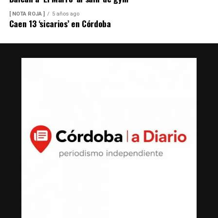
[ NOTA ROJA ]
5 años ago
Caen 13 ‘sicarios’ en Córdoba