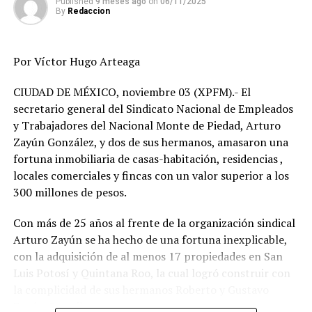
Published
9 meses ago
on
06/11/2025
subprocuraduría en Reforma 75, donde permaneció
By
Redaccion
hasta esta tarde en que un juez federal autorizó la
medida cautelar que lo mantendrá retenido cuando
menos hasta el próximo 15 de junio.
Por Víctor Hugo Arteaga
Cumplido ese término, la SEIDO podrá solicitar la
CIUDAD DE MÉXICO, noviembre 03 (XPFM).- El
ampliación del arraigo por 40 días o, en su defecto,
secretario general del Sindicato Nacional de Empleados
resolver si lo deja en libertad o consigna la averiguación
y Trabajadores del Nacional Monte de Piedad, Arturo
previa con el detenido ante un juez.
Zayún González, y dos de sus hermanos, amasaron una
fortuna inmobiliaria de casas-habitación, residencias ,
locales comerciales y fincas con un valor superior a los
RELATED TOPICS:
300 millones de pesos.
DESPUÉS
Exigen maestros transparencia sobre prueba PISA
Con más de 25 años al frente de la organización sindical
ANTES
Arturo Zayún se ha hecho de una fortuna inexplicable,
PAN va por Ebrard, Sheinbaum y Delgado
con la adquisición de al menos 17 propiedades en San
Luis Potosí y Quintana Roo, la cual logró construir con
la complicidad de sus hermanos Roberto y Gustavo
Zayún González.