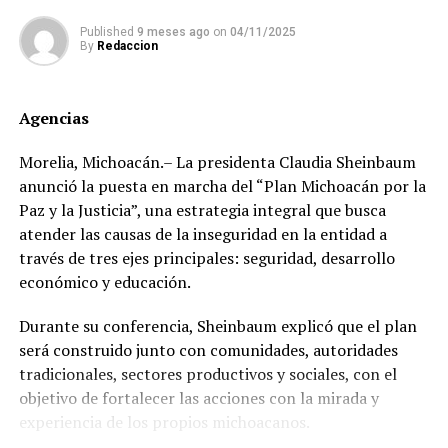
lider-del-sindicato-del-nmp-en-realizar-operaciones-
prioriza eficiencia, innovación tecnológica y
sospechosas/, se descubrió un nuevo negocio de
Published
9 meses ago
on
04/11/2025
concentración en mercados estratégicos.
By
Redaccion
compraventa de oro, ubicado a una cuadra de una
sucursal del Monte de Piedad, llamado Presta Express.
Agencias
El flujo de efectivo no declarado ha permitido a dicho
líder sindical, quien mantiene una huelga de más de dos
Morelia, Michoacán.– La presidenta Claudia Sheinbaum
mil trabajadores en 300 sucursales del Monte de Piedad
anunció la puesta en marcha del “Plan Michoacán por la
en el país, la presunta triangulación de recursos hacia
Paz y la Justicia”, una estrategia integral que busca
propiedades y cuentas personales.
atender las causas de la inseguridad en la entidad a
través de tres ejes principales: seguridad, desarrollo
La fortuna inmobiliaria del cacique sindical
económico y educación.
En una primera entrega de la investigación periodística,
Durante su conferencia, Sheinbaum explicó que el plan
se habían descubierto seis propiedades a nombre del
será construido junto con comunidades, autoridades
líder sindical; sin embargo, al ampliar la búsqueda en
tradicionales, sectores productivos y sociales, con el
registros públicos, documentos notariales e información
objetivo de fortalecer las acciones con la mirada y
del Servicio de Administración Tributaria (SAT), se
experiencia de los propios michoacanos.
encontraron cuatro bienes más de alto precio.