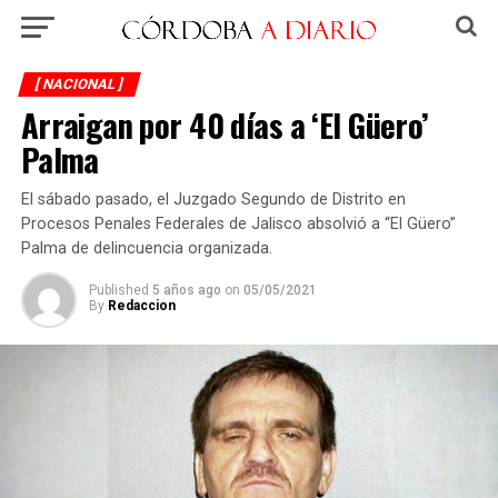
[ NACIONAL ]
Arraigan por 40 días a ‘El Güero’
Palma
El sábado pasado, el Juzgado Segundo de Distrito en
Procesos Penales Federales de Jalisco absolvió a “El Güero”
Palma de delincuencia organizada.
Published
5 años ago
on
05/05/2021
By
Redaccion