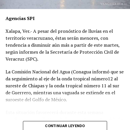
por temor a represalias.
“Hoy fue mi Abraham,
Agencias SPI
mañana puede ser alguien
Xalapa, Ver.- A pesar del pronóstico de lluvias en el
de tu familia. El homicida
territorio veracruzano, éstas serán menores, con
sigue libre y operando en
tendencia a disminuir aún más a partir de este martes,
según informes de la Secretaría de Protección Civil de
las carreteras”, expresó un
Veracruz (SPC).
familiar, exigiendo justicia.
La Comisión Nacional del Agua (Conagua informó que se
da seguimiento al eje de la onda tropical número12 al
El caso ha encendido el debate sobre la corrupción en la
sureste de Chiapas y la onda tropical número 11 al sur
Fiscalía y la impunidad que beneficia a conductores
de Guerrero, mientras una vaguada se extiende en el
responsables de muertes viales.
suroeste del Golfo de México.
La familia pide a la ciudadanía unirse para evitar que el
Esta situación favorecerá durante esta semana
caso quede en el olvido.
condiciones para lluvias, chubascos y tormentas aisladas
generalmente matutinas y nocturnas en zonas de costas
CONTINUAR LEYENDO