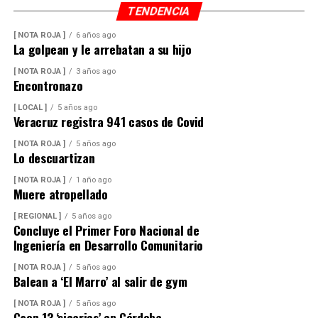
miles de familias dedicadas a la actividad avícola.
TENDENCIA
[ NOTA ROJA ]
6 años ago
Finalmente, destacó que entre Veracruz y Puebla
La golpean y le arrebatan a su hijo
operan ocho empresas productoras con más de 350
granjas avícolas, las cuales representan una importante
[ NOTA ROJA ]
3 años ago
Encontronazo
fuente de empleo y desarrollo económico para
comunidades rurales de ambas entidades.
[ LOCAL ]
5 años ago
Veracruz registra 941 casos de Covid
[ NOTA ROJA ]
5 años ago
Lo descuartizan
[ NOTA ROJA ]
1 año ago
Muere atropellado
[ REGIONAL ]
5 años ago
Concluye el Primer Foro Nacional de
Ingeniería en Desarrollo Comunitario
[ NOTA ROJA ]
5 años ago
Balean a ‘El Marro’ al salir de gym
[ NOTA ROJA ]
5 años ago
Caen 13 ‘sicarios’ en Córdoba