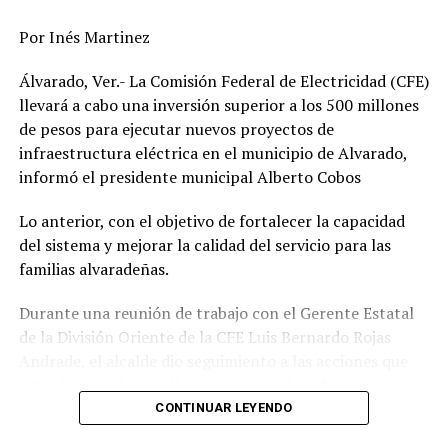
Por Inés Martinez
Finalmente, la autoridad conminó a la población tomar
precauciones ante la reducción de la visibilidad,
Álvarado, Ver.- La Comisión Federal de Electricidad (CFE)
encharcamientos urbanos, crecida rápida de arroyos y
llevará a cabo una inversión superior a los 500 millones
ríos, además de efectos asociados a descargas eléctrica y
de pesos para ejecutar nuevos proyectos de
vientos arrachados.
infraestructura eléctrica en el municipio de Alvarado,
informó el presidente municipal Alberto Cobos
RELATED TOPICS:
FEATURED
Lo anterior, con el objetivo de fortalecer la capacidad
DESPUÉS
Veracruz bajo temporal lluvioso; alertan por
del sistema y mejorar la calidad del servicio para las
inundaciones, deslaves y crecida de ríos
familias alvaradeñas.
ANTES
Durante una reunión de trabajo con el Gerente Estatal
Veracruz prevé junio lluvioso y un julio más seco
de la División Oriente de la CFE Luis Bernardo Rojas
Andrade, el alcalde dio seguimiento a las acciones que
actualmente desarrolla la paraestatal en diversas
comunidades, colonias y la zona centro de la
CONTINUAR LEYENDO
demarcación, donde se realizan trabajos de