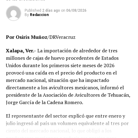
que no aparecen en el sistema de control escolar y de
trabajadores que, hasta el momento, no han podido ser
Published
2 días ago
on
06/08/2026
By
Redaccion
localizados para efectos de la verificación
administrativa.
Por Osiris Muñoz
/DRVeracruz
Autoridades educativas señalaron que estas acciones
forman parte de un proceso de saneamiento
Xalapa, Ver.-
La importación de alrededor de tres
institucional cuyo objetivo es garantizar que la
millones de cajas de huevo procedentes de Estados
universidad opere bajo criterios de legalidad, eficiencia y
Unidos durante los primeros siete meses de 2026
transparencia, privilegiando el servicio que se brinda a
provocó una caída en el precio del producto en el
miles de estudiantes en la entidad.
mercado nacional, situación que ha impactado
directamente a los avicultores mexicanos, informó el
El Gobierno del Estado ha reiterado que las
presidente de la Asociación de Avicultores de Tehuacán,
investigaciones se desarrollan con apego a la ley y
Jorge García de la Cadena Romero.
respetando el debido proceso, por lo que hasta el
momento no existe una determinación definitiva sobre
El representante del sector explicó que entre enero y
responsabilidades individuales.
julio ingresó al país un volumen equivalente al tres por
ciento del mercado nacional, lo que obligó a los
No obstante, docentes que solicitaron el anonimato