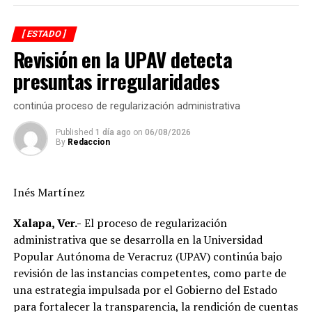
mantenimiento, modernización y fortalecimiento de la
red eléctrica.
[ ESTADO ]
Revisión en la UPAV detecta
En ese sentido, el representante de CFE informó que las
interrupciones programadas en el suministro de energía
presuntas irregularidades
registradas en los últimos días obedecen a maniobras
técnicas indispensables para la ejecución de estas obras,
continúa proceso de regularización administrativa
las cuales permitirán brindar un servicio más eficiente,
Published
1 día ago
on
06/08/2026
confiable y de mayor calidad.
By
Redaccion
Asimismo el munícipe, refirió que entre los principales
acuerdos alcanzados destaca la continuidad de los
Inés Martínez
trabajos de sustitución de postes, renovación de líneas
eléctricas y cambio de transformadores, acciones que
Xalapa, Ver.-
El proceso de regularización
forman parte del programa de modernización de la
administrativa que se desarrolla en la Universidad
infraestructura eléctrica que impulsa la CFE en el
Popular Autónoma de Veracruz (UPAV) continúa bajo
municipio.
revisión de las instancias competentes, como parte de
una estrategia impulsada por el Gobierno del Estado
Destacó que, en apenas siete meses, la inversión ejercida
para fortalecer la transparencia, la rendición de cuentas