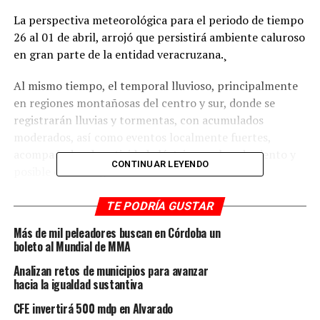
La perspectiva meteorológica para el periodo de tiempo
26 al 01 de abril, arrojó que persistirá ambiente caluroso
en gran parte de la entidad veracruzana.¸
Al mismo tiempo, el temporal lluvioso, principalmente
en regiones montañosas del centro y sur, donde se
registrarán lluvias y tormentas, con acumulados
moderados, así como eventos localmente fuertes,
acompañados de actividad eléctrica, rachas de viento y
CONTINUAR LEYENDO
posible caída de granizo.
Las lluvias más importantes se registrarán este
TE PODRÍA GUSTAR
miércoles. Se prevén el desarrollo de nublados, así como
Más de mil peleadores buscan en Córdoba un
tormentas muy fuertes de 50 a 75 milímetros (mm), sin
boleto al Mundial de MMA
descartar puntuales intensos de 75 a 150 mm en zonas
Analizan retos de municipios para avanzar
montañosas de las cuencas de los ríos Tecolutla, Nautla,
hacia la igualdad sustantiva
La Antigua, Jamapa-Cotaxtla y Papaloapan.
CFE invertirá 500 mdp en Alvarado