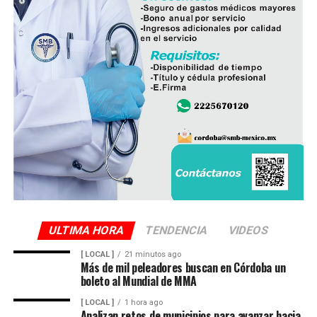
rendimiento local destinado a fomentar el deporte y la
ejercicio fiscal 2011, pero tiene licencia activa de uso de
convivencia entre jóvenes.
suelo desde 2015. Este negocio está vinculado a la
compra y venta de oro.
Con este conjunto de acciones, el gobierno federal busca
articular esfuerzos para devolver la tranquilidad a
Al ampliar la investigación sobre su fortuna
Michoacán, una entidad golpeada por años de violencia
inmobiliaria, el equipo de XPECTRO FM encontró cuatro
y desigualdad.
nuevas y lujosas propiedades, entre ellas otra en el Club
de Golf, con un valor de entre 40 y 60 millones de pesos,
así como una finca de descanso con alberca.
El 26 de febrero de 2016 compró en el Club de Golf
Campestre de San Luis Potosí una propiedad de 375
metros cuadrados por un monto declarado de 4
millones 600 mil pesos; sin embargo, el valor comercial
ULTIMA HORA
TENDENCIA
VIDEOS
estimado se ubica entre 40 y 60 millones de pesos.
[ LOCAL ]
21 minutos ago
Más de mil peleadores buscan en Córdoba un
Además de la valuación menor con la que declaró
boleto al Mundial de MMA
haberla comprado, quedó registrado ante el Notario
[ LOCAL ]
1 hora ago
Público Núm. 20, Guillermo Delgado Robles, que la
Analizan retos de municipios para avanzar hacia