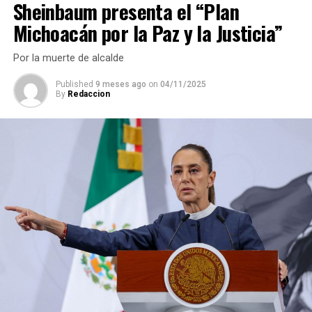
Sheinbaum presenta el “Plan
plazos ni detalles del acuerdo.
en el país, la presunta triangulación de recursos hacia
Michoacán por la Paz y la Justicia”
propiedades y cuentas personales.
La compañía busca reducir costos y fortalecer su
rentabilidad con el plan
“Transform & Grow”
, que
La fortuna inmobiliaria del cacique sindical
Por la muerte de alcalde
prioriza eficiencia, innovación tecnológica y
Published
9 meses ago
on
04/11/2025
concentración en mercados estratégicos.
En una primera entrega de la investigación periodística,
By
Redaccion
se habían descubierto seis propiedades a nombre del
líder sindical; sin embargo, al ampliar la búsqueda en
registros públicos, documentos notariales e información
del Servicio de Administración Tributaria (SAT), se
encontraron cuatro bienes más de alto precio.
Se trata de un esquema de adquisición inmobiliaria bien
establecido por el Clan Zayún que les permitió amasar
una fortuna de más de 300 millones: las primeras seis
propiedades detectadas con un valor superior a los 70
millones de pesos y las cuatro encontradas
recientemente por más de 200 millones de pesos.