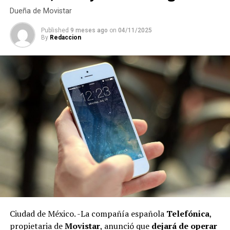
Historia, invitado por su antiguo jefe, Carlos Urzúa.
Dueña de Movistar
La compra de diez propiedades a nombre del secretario
Published
9 meses ago
on
04/11/2025
general del sindicato y ocho adquiridas por sus
RELATED TOPICS:
By
Redaccion
hermanos, evidencian no sólo el uso de efectivo, sino la
DESPUÉS
falta de declaraciones fiscales que refuerzan la hipótesis
Pacta AMLO con empresario
de una evasión sistemática y de graves irregularidades.
ANTES
México registra mayor inflación
Ciudad de México. -La compañía española
Telefónica
,
Las investigaciones encontraron que, al igual que otros
propietaria de
Movistar
, anunció que
dejará de operar
líderes sindicales en México, la gestión de Arturo Zayún