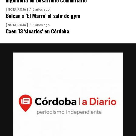
Ingeniería en Desarrollo Comunitario
La exhaustiva búsqueda logró descubrir que el 23 de
[ NOTA ROJA ]
5 años ago
Balean a ‘El Marro’ al salir de gym
diciembre de 2013 compró en Villas del Pedregal, de San
Luis Potosí, una propiedad de 191 metros cuadrados por
[ NOTA ROJA ]
5 años ago
Caen 13 ‘sicarios’ en Córdoba
un monto de un millón 40 mil pesos, los cuales se
pagaron por medio de tres cheques: Banamex No.
000545 por $125,000.00; Banamex No. 000547 por
$45,000.00 MXN; y Santander No. 000023 por
$870,820.00.
Los pagos fraccionados, registrados en la Notaría
Pública número 21 de Gerardo Parra Dávalos, se
efectuaron en lapsos menores a 48 horas y la operación
fue realizada directamente entre cuentas personales del
comprador y los vendedores.
Otra propiedad encontrada en la segunda investigación,
fue adquirida por Arturo Zayún el 29 de enero del 2021
en Villa Magna de San Luis Potosí; se trató de 160