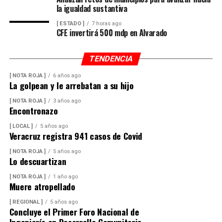
la igualdad sustantiva
compra la realizó de contado.
[ ESTADO ]
7 horas ago
En los años 2003, 2004 y 2009 realizó tres operaciones
CFE invertirá 500 mdp en Alvarado
para la adquisición de mil 350 metros cuadrados en el
Fraccionamiento San Miguel de la Colina, en San Luis
TENDENCIA
Potosí, por un monto declarado de 215 mil pesos,
cuando en realidad el valor comercial estimado se
[ NOTA ROJA ]
6 años ago
La golpean y le arrebatan a su hijo
situaría entre 14 y 17 millones de pesos.
[ NOTA ROJA ]
3 años ago
Encontronazo
Para ello, realizó tres pagos de contado por 113 mil, 12
mil y 90 mil pesos ante las Notarías Públicas números 5
[ LOCAL ]
5 años ago
Veracruz registra 941 casos de Covid
del licenciado Agustín Castillo Toro y 11 de Bernardo
González Courtade.
[ NOTA ROJA ]
5 años ago
Lo descuartizan
Actualmente, los mil 350 metros cuadrados forman
[ NOTA ROJA ]
1 año ago
parte de una gran finca de descanso del líder sindical
Muere atropellado
que abarca casi una cuadra completa, con muros
[ REGIONAL ]
5 años ago
reforzados, cámaras de CCTV, malla de seguridad y
Concluye el Primer Foro Nacional de
alberca.