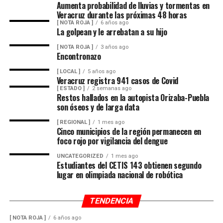
Aumenta probabilidad de lluvias y tormentas en
el área del accidente para preservar los indicios, en
Veracruz durante las próximas 48 horas
tanto personal de Tránsito Municipal realizó las
[ NOTA ROJA ]
6 años ago
La golpean y le arrebatan a su hijo
primeras diligencias para establecer la mecánica del
hecho.
[ NOTA ROJA ]
3 años ago
Encontronazo
[ LOCAL ]
5 años ago
Veracruz registra 941 casos de Covid
Peritos de la Fiscalía General del Estado y agentes de la
[ ESTADO ]
2 semanas ago
Policía Ministerial llevaron a cabo el procesamiento de
Restos hallados en la autopista Orizaba-Puebla
la escena y ordenaron el levantamiento del cuerpo, que
son óseos y de larga data
fue trasladado al Servicio Médico Forense (Semefo),
[ REGIONAL ]
1 mes ago
donde permanece en espera de su identificación oficial.
Cinco municipios de la región permanecen en
foco rojo por vigilancia del dengue
UNCATEGORIZED
1 mes ago
La unidad involucrada fue asegurada y puesta a
Estudiantes del CETIS 143 obtienen segundo
disposición de la autoridad ministerial, que integró la
lugar en olimpiada nacional de robótica
carpeta de investigación correspondiente para localizar
al conductor y determinar su responsabilidad en el
TENDENCIA
atropellamiento.
[ NOTA ROJA ]
6 años ago