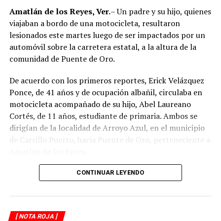
correspondientes las que determinen el origen del
Amatlán de los Reyes, Ver.
– Un padre y su hijo, quienes
siniestro.
viajaban a bordo de una motocicleta, resultaron
lesionados este martes luego de ser impactados por un
automóvil sobre la carretera estatal, a la altura de la
comunidad de Puente de Oro.
De acuerdo con los primeros reportes, Erick Velázquez
Ponce, de 41 años y de ocupación albañil, circulaba en
motocicleta acompañado de su hijo, Abel Laureano
Cortés, de 11 años, estudiante de primaria. Ambos se
dirigían de la localidad de Arroyo Azul, en el municipio
de Carrillo Puerto, hacia Puente de Oro, perteneciente a
Amatlán de los Reyes.
El accidente ocurrió cuando, presuntamente, un
CONTINUAR LEYENDO
automóvil que circulaba detrás de la motocicleta los
impactó por alcance, provocando que ambos cayeran
sobre la carpeta asfáltica.
[ NOTA ROJA ]