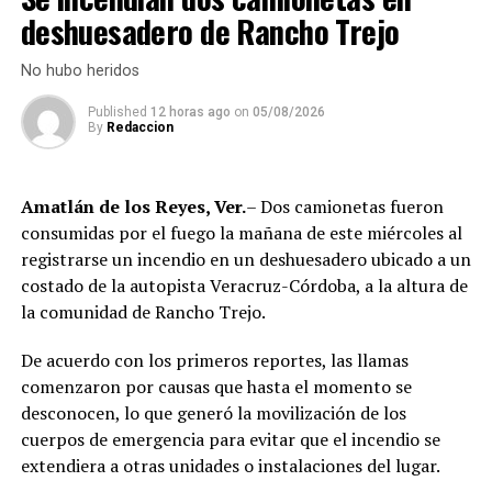
deshuesadero de Rancho Trejo
El lugar fue acordonado por elementos policiales y
personal de la Fiscalía Regional, mientras peritos
No hubo heridos
iniciaban las diligencias de rigor.
Published
12 horas ago
on
05/08/2026
Hasta el cierre de esta edición, no se reportan personas
By
Redaccion
detenidas ni avances en la búsqueda de los agresores.
Comerciantes de Orizaba, algunos de manera anónima,
Amatlán de los Reyes, Ver.
– Dos camionetas fueron
señalaron que este crimen confirma lo que autoridades
consumidas por el fuego la mañana de este miércoles al
municipales intentan minimizar: la ciudad enfrenta una
registrarse un incendio en un deshuesadero ubicado a un
crisis de inseguridad que golpea directamente a la
costado de la autopista Veracruz-Córdoba, a la altura de
actividad económica y deja a empresarios y trabajadores
la comunidad de Rancho Trejo.
a merced de la delincuencia organizada.
De acuerdo con los primeros reportes, las llamas
comenzaron por causas que hasta el momento se
RELATED TOPICS:
desconocen, lo que generó la movilización de los
DESPUÉS
cuerpos de emergencia para evitar que el incendio se
Camioneta cae a cañal; 14 lesionados
extendiera a otras unidades o instalaciones del lugar.
ANTES