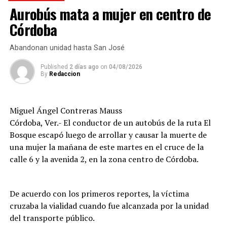
Aurobús mata a mujer en centro de
Testigos solicitaron el apoyo de los cuerpos de
emergencia, quienes brindaron atención prehospitalaria
Córdoba
a los lesionados y los trasladaron a un hospital para su
valoración médica.
Abandonan unidad hasta San José
De acuerdo con versiones recabadas en el lugar, el
Published
2 días ago
on
04/08/2026
By
Redaccion
conductor del automóvil permaneció en el sitio tras el
percance, en tanto las autoridades realizaron las
diligencias correspondientes para determinar las causas
Miguel Ángel Contreras Mauss
del accidente y el deslinde de responsabilidades.
Córdoba, Ver.- El conductor de un autobús de la ruta El
Bosque escapó luego de arrollar y causar la muerte de
una mujer la mañana de este martes en el cruce de la
calle 6 y la avenida 2, en la zona centro de Córdoba.
De acuerdo con los primeros reportes, la víctima
cruzaba la vialidad cuando fue alcanzada por la unidad
del transporte público.