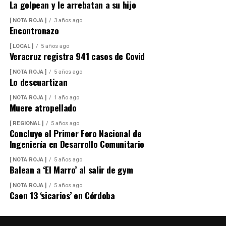
La golpean y le arrebatan a su hijo
Las maniobras periciales obligaron al cierre parcial de la
[ NOTA ROJA ]
3 años ago
Encontronazo
circulación en ese sector del centro de la ciudad durante
varios minutos, generando afectaciones al tránsito
[ LOCAL ]
5 años ago
Veracruz registra 941 casos de Covid
vehicular.
[ NOTA ROJA ]
5 años ago
Lo descuartizan
[ NOTA ROJA ]
1 año ago
Muere atropellado
[ REGIONAL ]
5 años ago
Concluye el Primer Foro Nacional de
Ingeniería en Desarrollo Comunitario
[ NOTA ROJA ]
5 años ago
Balean a ‘El Marro’ al salir de gym
[ NOTA ROJA ]
5 años ago
Caen 13 ‘sicarios’ en Córdoba