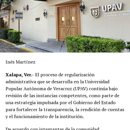
forman parte del programa de modernización de la
infraestructura eléctrica que impulsa la CFE en el
municipio.
Destacó que, en apenas siete meses, la inversión ejercida
por la Comisión Federal de Electricidad en Alvarado
supera la realizada durante los últimos diez años,
reflejando el resultado de las gestiones emprendidas por
la actual administración municipal para atender una de
Inés Martínez
las principales demandas de la población.
Xalapa, Ver.-
El proceso de regularización
“Mejorar el servicio de energía eléctrica ha sido una
administrativa que se desarrolla en la Universidad
prioridad desde el inicio de mi gobierno y continuaremos
Popular Autónoma de Veracruz (UPAV) continúa bajo
gestionando recursos y proyectos que contribuyan al
revisión de las instancias competentes, como parte de
desarrollo del municipio y al bienestar de las familias
una estrategia impulsada por el Gobierno del Estado
alvaradeñas”.
para fortalecer la transparencia, la rendición de cuentas
y el funcionamiento de la institución.
Por último, reconoció y agradeció a la gobernadora del
estado, Rocío Nahle García, por el respaldo brindado a
De acuerdo con integrantes de la comunidad