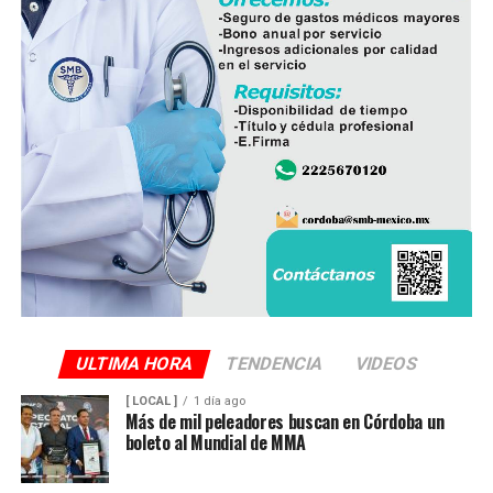
operan ocho empresas productoras con más de 350
granjas avícolas, las cuales representan una importante
fuente de empleo y desarrollo económico para
comunidades rurales de ambas entidades.
ULTIMA HORA
TENDENCIA
VIDEOS
[ LOCAL ]
1 día ago
Más de mil peleadores buscan en Córdoba un
boleto al Mundial de MMA