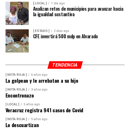
[ LOCAL ]
1 día ago
Analizan retos de municipios para avanzar hacia
la igualdad sustantiva
[ ESTADO ]
2 días ago
CFE invertirá 500 mdp en Alvarado
TENDENCIA
[ NOTA ROJA ]
6 años ago
La golpean y le arrebatan a su hijo
[ NOTA ROJA ]
3 años ago
Encontronazo
[ LOCAL ]
5 años ago
Veracruz registra 941 casos de Covid
[ NOTA ROJA ]
5 años ago
Lo descuartizan