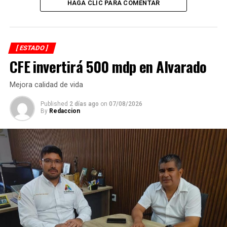
HAGA CLIC PARA COMENTAR
Histórico el programa de Seguridad Social para
Periodistas Gutiérrez Luna
ANTES
Garantiza SSP protección a gremio periodístico
[ ESTADO ]
CFE invertirá 500 mdp en Alvarado
Mejora calidad de vida
Published
2 días ago
on
07/08/2026
By
Redaccion