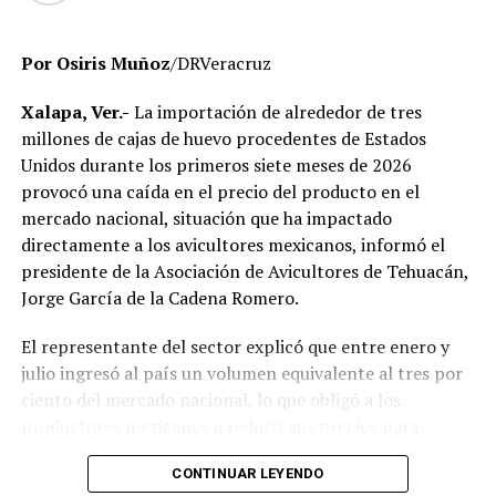
administrativa.
Por Osiris Muñoz
/DRVeracruz
Autoridades educativas señalaron que estas acciones
forman parte de un proceso de saneamiento
Xalapa, Ver.-
La importación de alrededor de tres
institucional cuyo objetivo es garantizar que la
millones de cajas de huevo procedentes de Estados
universidad opere bajo criterios de legalidad, eficiencia y
Unidos durante los primeros siete meses de 2026
transparencia, privilegiando el servicio que se brinda a
provocó una caída en el precio del producto en el
miles de estudiantes en la entidad.
mercado nacional, situación que ha impactado
directamente a los avicultores mexicanos, informó el
El Gobierno del Estado ha reiterado que las
presidente de la Asociación de Avicultores de Tehuacán,
investigaciones se desarrollan con apego a la ley y
Jorge García de la Cadena Romero.
respetando el debido proceso, por lo que hasta el
momento no existe una determinación definitiva sobre
El representante del sector explicó que entre enero y
responsabilidades individuales.
julio ingresó al país un volumen equivalente al tres por
ciento del mercado nacional, lo que obligó a los
No obstante, docentes que solicitaron el anonimato
productores mexicanos a reducir sus precios para
señalaron que un grupo de profesores ha manifestado
mantenerse competitivos frente al producto importado.
su inconformidad con el proceso de revisión, al
CONTINUAR LEYENDO
considerar que las investigaciones podrían afectar