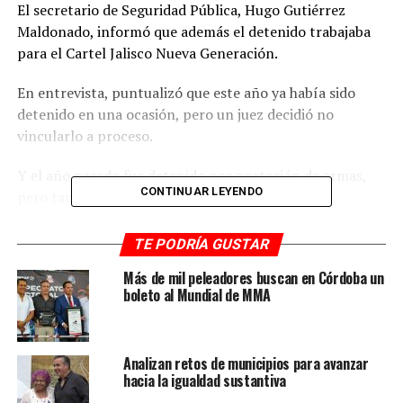
El secretario de Seguridad Pública, Hugo Gutiérrez
Maldonado, informó que además el detenido trabajaba
para el Cartel Jalisco Nueva Generación.
En entrevista, puntualizó que este año ya había sido
detenido en una ocasión, pero un juez decidió no
vincularlo a proceso.
Y el año pasado fue detenido por portación de armas,
CONTINUAR LEYENDO
pero también un juez decidió soltarlo.
“Pero sólo salió a hacerle daño a las compañeras,
TE PODRÍA GUSTAR
porque sinceramente no encuentro otra palabra para
Más de mil peleadores buscan en Córdoba un
decir lo que era, un generador de violencia. Él trabajaba
boleto al Mundial de MMA
para el Cartel Jalisco Nueva Generación y ahorita para la
banda que se encontraba en este municipio, extorsión,
cobro de piso, se dedicaba a esta persona, todo lo malo
Analizan retos de municipios para avanzar
que se hacía en ese municipio, lo más fuerte que se
hacia la igualdad sustantiva
dedicaba está persona era el cobro de piso”, indicó.