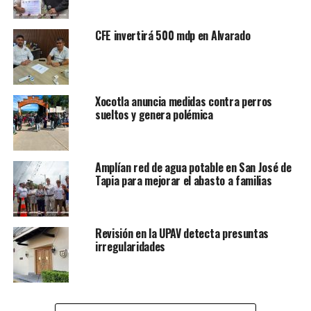
Por otra parte, informó que sólo si los concesionarios
CFE invertirá 500 mdp en Alvarado
del transporte público renovaran su parque vehicular, se
autorizaría un incremento en las tarifas.
Sin embargo, reconoció la urgencia de los transportistas
de aumentar el costo luego de que hace ya varios años
Xocotla anuncia medidas contra perros
sueltos y genera polémica
que no se hace y que aunado a ello se han incrementado
los precios de los combustibles; sin embargo, de
momento no se ha autorizado.
Amplían red de agua potable en San José de
“Ahorita no hay ningún aumento autorizado, sabemos
Tapia para mejorar el abasto a familias
que llevan varios años de no tener aumento y que los
gastos sube. Nos vamos a acercar a ellos para platicar, la
idea es que ellos den un mejor servicio y checar los
Revisión en la UPAV detecta presuntas
irregularidades
números”, expresó.
RELATED TOPICS:
FEATURED
DESPUÉS