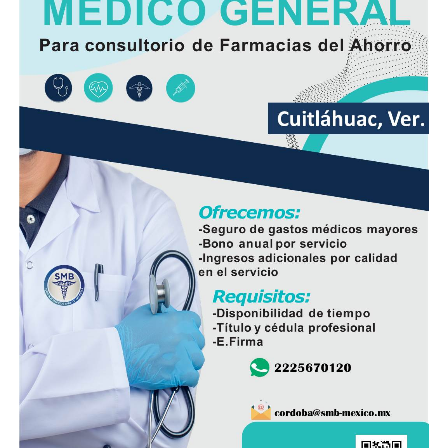
la pavimentación había sido solicitada desde hace varios
años por los habitantes de La Luz Palotal, por lo que
consideró que su ejecución mejorará las condiciones de
movilidad y seguridad para quienes diariamente utilizan
esta vialidad.
A la inauguración asistieron integrantes del Cabildo,
funcionarios municipales, representantes del comité de
obra y habitantes de la comunidad, quienes recorrieron
el tramo rehabilitado.
Con esta obra, el Ayuntamiento dio inicio formal al
programa de infraestructura de la presente
administración, con el objetivo de mejorar las vialidades
y fortalecer los servicios en distintos sectores del
municipio.