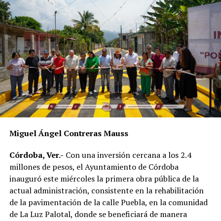
compromiso de servir a la población.
Como parte del fortalecimiento institucional, el
Ayuntamiento también informó que recientemente
fueron incorporadas nuevas unidades vehiculares para
ampliar la capacidad operativa de la corporación. Dos de
esos vehículos fueron asignados a la Policía de
Proximidad de Género, área encargada de atender casos
de violencia contra las mujeres y otros grupos en
situación de vulnerabilidad.
En el acto participaron integrantes del Cabildo, mandos
Miguel Ángel Contreras Mauss
policiacos y personal de las distintas áreas de Seguridad
Pública Municipal, quienes presenciaron la entrega del
Córdoba, Ver.-
Con una inversión cercana a los 2.4
nuevo equipamiento.
millones de pesos, el Ayuntamiento de Córdoba
inauguró este miércoles la primera obra pública de la
Con estas acciones, el gobierno municipal busca
actual administración, consistente en la rehabilitación
fortalecer la capacidad de respuesta de las
de la pavimentación de la calle Puebla, en la comunidad
corporaciones de seguridad y mejorar las condiciones en
de La Luz Palotal, donde se beneficiará de manera