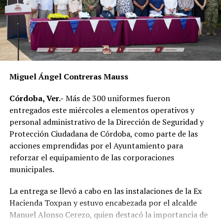
necesidades diarias.
Dulce María Alducin Vallejo, habitante de la comunidad,
explicó que la petición fue presentada ante las
autoridades municipales y que, tras las gestiones
realizadas en conjunto con Hidrosistema, fue posible
concretar la obra que hoy permite mejorar el
Miguel Ángel Contreras Mauss
suministro.
Córdoba, Ver.-
Más de 300 uniformes fueron
Además de incrementar la capacidad de conducción, la
entregados este miércoles a elementos operativos y
nueva infraestructura incorpora válvulas y materiales de
personal administrativo de la Dirección de Seguridad y
mayor resistencia, lo que permitirá mantener una mejor
Protección Ciudadana de Córdoba, como parte de las
operación del sistema y disminuir las afectaciones
acciones emprendidas por el Ayuntamiento para
derivadas de fallas en la red.
reforzar el equipamiento de las corporaciones
municipales.
Con esta ampliación, las autoridades municipales buscan
fortalecer la infraestructura hidráulica en las
La entrega se llevó a cabo en las instalaciones de la Ex
comunidades rurales y mejorar el acceso al agua potable
Hacienda Toxpan y estuvo encabezada por el alcalde
para cientos de familias que durante años enfrentaron
Manuel Alonso Cerezo, quien destacó la importancia de