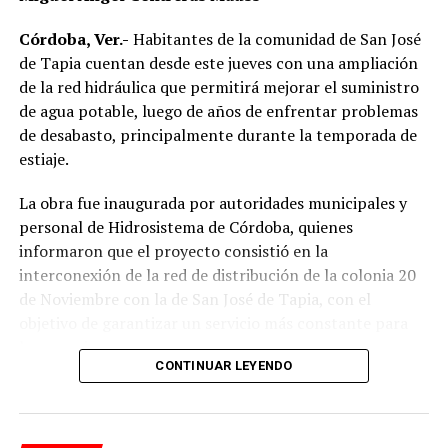
Córdoba, Ver.-
Habitantes de la comunidad de San José
de Tapia cuentan desde este jueves con una ampliación
de la red hidráulica que permitirá mejorar el suministro
de agua potable, luego de años de enfrentar problemas
de desabasto, principalmente durante la temporada de
estiaje.
La obra fue inaugurada por autoridades municipales y
personal de Hidrosistema de Córdoba, quienes
informaron que el proyecto consistió en la
interconexión de la red de distribución de la colonia 20
de Noviembre con la de San José de Tapia, con el
objetivo de garantizar un servicio más constante para
los usuarios.
CONTINUAR LEYENDO
De acuerdo con la información proporcionada, los
trabajos incluyeron la instalación de aproximadamente
mil 480 metros de tubería de polietileno de alta