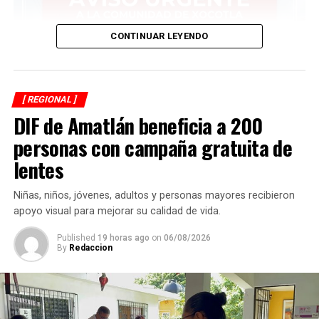
CONTINUAR LEYENDO
[ REGIONAL ]
DIF de Amatlán beneficia a 200
personas con campaña gratuita de
lentes
Niñas, niños, jóvenes, adultos y personas mayores recibieron
apoyo visual para mejorar su calidad de vida.
Published
19 horas ago
on
06/08/2026
By
Redaccion
Asimismo, anuncia que ese día autoridades comunitarias
realizarán recorridos para fotografiar a los perros que
permanezcan en las calles, solicitar información a