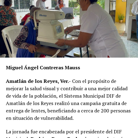
vecinos para identificar a sus dueños y, posteriormente,
citarlos al palacio de la comunidad, donde incluso
podrían hacerse acreedores a una multa.
La publicación provocó críticas entre pobladores,
quienes consideran que la Agencia Municipal podría
estar excediendo sus atribuciones al anunciar posibles
sanciones sin precisar el fundamento jurídico que las
respalda, por lo que calificaron la medida como un
Miguel Ángel Contreras Mauss
presunto abuso de autoridad.
Amatlán de los Reyes, Ver.-
Con el propósito de
Si bien especialistas y organizaciones dedicadas al
mejorar la salud visual y contribuir a una mejor calidad
bienestar animal coinciden en que los propietarios
de vida de la población, el Sistema Municipal DIF de
tienen la obligación de impedir que sus mascotas
Amatlán de los Reyes realizó una campaña gratuita de
deambulen libremente por la vía pública, también
entrega de lentes, beneficiando a cerca de 200 personas
advierten que ello no significa mantenerlas
en situación de vulnerabilidad.
permanentemente amarradas.
La jornada fue encabezada por el presidente del DIF
La Ley de Protección a los Animales para el Estado de