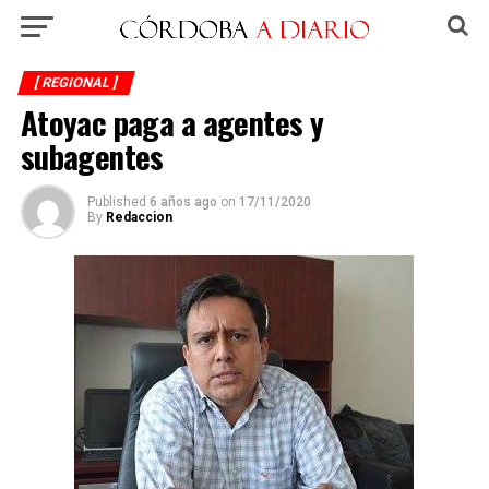
[ REGIONAL ]
Atoyac paga a agentes y
subagentes
Published
6 años ago
on
17/11/2020
By
Redaccion