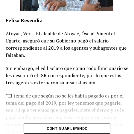
Felisa Resendiz
Atoyac, Ver. – El alcalde de Atoyac, Óscar Pimentel
Ugarte, aseguró que su Gobierno pagó el salario
correspondiente al 2019 a los agentes y subagentes que
faltaban.
Sin embargo, el edil aclaró que como todo funcionario se
les descontó el ISR correspondiente, por lo que estos
tres agentes externaron su insatisfacción.
“El tema de que según no se les había pagado es por el
tema del pago del 2019, por ley tenemos que pagarle,
son 10 que tenemos que pagarles, siete vinieron y se le
pagó conforme a derecho, tres se opusieron porque
cuando vinieron vieron que el ISR se les descontó y ahí
CONTINUAR LEYENDO
es donde surge su inconformidad”, dijo.