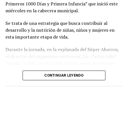
Primeros 1000 Días y Primera Infancia” que inició este
miércoles en la cabecera municipal.
Se trata de una estrategia que busca contribuir al
desarrollo y la nutrición de niñas, niños y mujeres en
esta importante etapa de vida.
Durante la jornada, en la explanada del Súper Ahorros,
el director del organismo asistencial, Lic. Carlos Adiel
Pereda, realizó un recorrido por las sedes de entrega
para supervisar las actividades desarrolladas por el área
CONTINUAR LEYENDO
de Plan Alimentario, reconociendo el compromiso y la
organización del personal encargado de llevar este
beneficio a la población para fortalecer la alimentación
y el desarrollo de las familias.
Asimismo, se informa a las personas beneficiarias que las
entregas continuarán los días jueves 6 y viernes 7 de
agosto, de acuerdo con las sedes, horarios y localidades