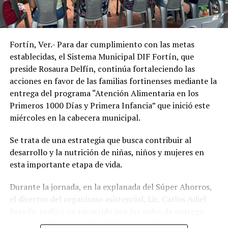
municipio, acercando programas de asistencia social que
contribuyan a mejorar la salud, la inclusión y la calidad
de vida de la población.
Fortín, Ver.- Para dar cumplimiento con las metas
establecidas, el Sistema Municipal DIF Fortín, que
preside Rosaura Delfín, continúa fortaleciendo las
acciones en favor de las familias fortinenses mediante la
entrega del programa “Atención Alimentaria en los
Primeros 1000 Días y Primera Infancia” que inició este
miércoles en la cabecera municipal.
Se trata de una estrategia que busca contribuir al
desarrollo y la nutrición de niñas, niños y mujeres en
esta importante etapa de vida.
Durante la jornada, en la explanada del Súper Ahorros,
el director del organismo asistencial, Lic. Carlos Adiel
Pereda, realizó un recorrido por las sedes de entrega
para supervisar las actividades desarrolladas por el área