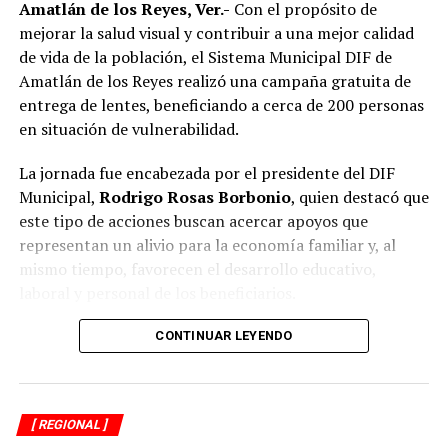
Amatlán de los Reyes, Ver.-
Con el propósito de
Si bien especialistas y organizaciones dedicadas al
mejorar la salud visual y contribuir a una mejor calidad
bienestar animal coinciden en que los propietarios
de vida de la población, el Sistema Municipal DIF de
tienen la obligación de impedir que sus mascotas
Amatlán de los Reyes realizó una campaña gratuita de
deambulen libremente por la vía pública, también
entrega de lentes, beneficiando a cerca de 200 personas
advierten que ello no significa mantenerlas
en situación de vulnerabilidad.
permanentemente amarradas.
La jornada fue encabezada por el presidente del DIF
La Ley de Protección a los Animales para el Estado de
Municipal,
Rodrigo Rosas Borbonio
, quien destacó que
Veracruz tiene como objetivo garantizar el bienestar, el
este tipo de acciones buscan acercar apoyos que
trato digno y evitar el maltrato y la crueldad hacia los
representan un alivio para la economía familiar y, al
animales.
mismo tiempo, favorecen el desarrollo educativo,
laboral y personal de los beneficiarios.
Además, en su artículo 28 considera sancionables
diversos actos de maltrato y crueldad, por lo que
Durante la campaña fueron atendidas niñas, niños,
CONTINUAR LEYENDO
mantener a un perro atado de forma permanente, sin
adolescentes, jóvenes, adultos y personas adultas
condiciones adecuadas de bienestar, podría dar lugar a
mayores, quienes previamente se sometieron a
responsabilidades conforme a la legislación aplicable.
valoraciones visuales para determinar la graduación
[ REGIONAL ]
adecuada y recibir lentes acordes a sus necesidades.
Por ello, ciudadanos señalaron que la medida debió