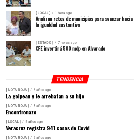
[ LOCAL ]
1 hora ago
Analizan retos de municipios para avanzar hacia
la igualdad sustantiva
[ ESTADO ]
7 horas ago
CFE invertirá 500 mdp en Alvarado
TENDENCIA
[ NOTA ROJA ]
6 años ago
La golpean y le arrebatan a su hijo
[ NOTA ROJA ]
3 años ago
Encontronazo
[ LOCAL ]
5 años ago
Veracruz registra 941 casos de Covid
[ NOTA ROJA ]
5 años ago