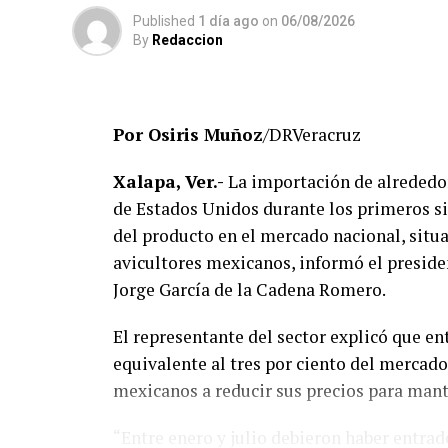
El Gobierno del Estado ha reiterado que la
Published
1 día ago
on
06/08/2026
By
Redaccion
y respetando el debido proceso, por lo q
definitiva sobre responsabilidades individ
No obstante, docentes que solicitaron el 
Por Osiris Muñoz
/DRVeracruz
manifestado su inconformidad con el proce
investigaciones podrían afectar intereses a
Xalapa, Ver.-
La importación de alrededor
de Estados Unidos durante los primeros si
De acuerdo con esos testimonios, el grup
del producto en el mercado nacional, situ
integrado públicamente por Verónica Sánc
avicultores mexicanos, informó el preside
Maldonado Alemán, Silvia Ivette Lara Barr
Jorge García de la Cadena Romero.
cuestionado las acciones emprendidas por l
El representante del sector explicó que en
Hasta ahora, las instancias responsables n
equivalente al tres por ciento del mercado
investigaciones ni la emisión de sanciones
mexicanos a reducir sus precios para man
regularización continúa conforme a los m
mientras el Gobierno del Estado sostiene 
“Entre enero y julio debieron haber entrad