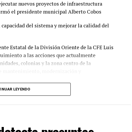
ejecutar nuevos proyectos de infraestructura
formó el presidente municipal Alberto Cobos
la capacidad del sistema y mejorar la calidad del
nte Estatal de la División Oriente de la CFE Luis
guimiento a las acciones que actualmente
nidades, colonias y la zona centro de la
de mantenimiento, modernización y
INUAR LEYENDO
nformó que las interrupciones programadas en el
últimos días obedecen a maniobras técnicas
obras, las cuales permitirán brindar un servicio más
detecta presuntas
os principales acuerdos alcanzados destaca la