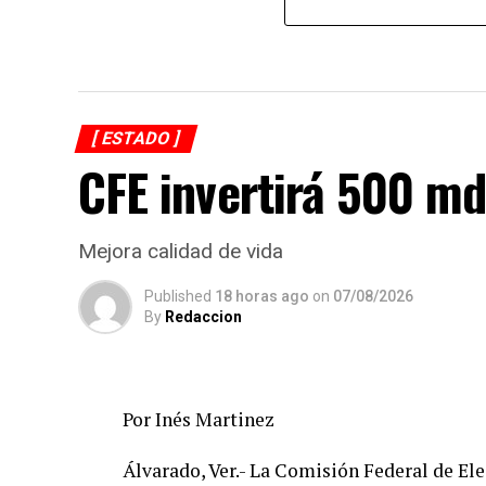
[ ESTADO ]
CFE invertirá 500 md
Mejora calidad de vida
Published
18 horas ago
on
07/08/2026
By
Redaccion
Por Inés Martinez
Álvarado, Ver.- La Comisión Federal de Ele