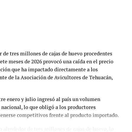
s investigaciones se desarrollan con apego a la ley
ue hasta el momento no existe una determinación
uales.
anonimato señalaron que un grupo de profesores ha
so de revisión, al considerar que las
l interior de la institución.
 de tres millones de cajas de huevo procedentes
ete meses de 2026 provocó una caída en el precio
o identificado como
Movimiento Estatal UPAV
,
ación que ha impactado directamente a los
hez Ramos, Mauricio Tapia Tentle, Elsa Andrea
nte de la Asociación de Avicultores de Tehuacán,
adas, Roberto Ibáñez y Carlos Enrique Sierra, ha
as autoridades universitarias y estatales.
tre enero y julio ingresó al país un volumen
o han informado la conclusión de las
 nacional, lo que obligó a los productores
 o resoluciones específicas. El proceso de
tenerse competitivos frente al producto importado.
ecanismos legales y administrativos establecidos,
que el objetivo es consolidar una universidad con
o alrededor de tres millones de cajas de huevo, lo