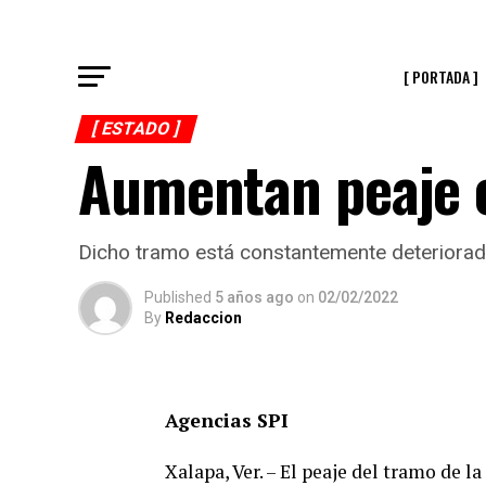
[ PORTADA ]
[ ESTADO ]
Aumentan peaje e
Dicho tramo está constantemente deteriorad
Published
5 años ago
on
02/02/2022
By
Redaccion
Agencias SPI
Xalapa, Ver. – El peaje del tramo de la