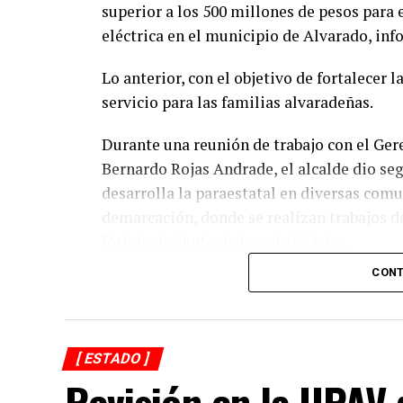
superior a los 500 millones de pesos para 
eléctrica en el municipio de Alvarado, in
Lo anterior, con el objetivo de fortalecer 
servicio para las familias alvaradeñas.
Durante una reunión de trabajo con el Gere
Bernardo Rojas Andrade, el alcalde dio se
desarrolla la paraestatal en diversas comu
demarcación, donde se realizan trabajos 
fortalecimiento de la red eléctrica.
CONT
En ese sentido, el representante de CFE i
suministro de energía registradas en los 
indispensables para la ejecución de estas 
eficiente, confiable y de mayor calidad.
[ ESTADO ]
Revisión en la UPAV 
Asimismo el munícipe, refirió que entre l