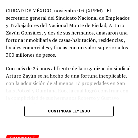
contra de la mujer y que producto de la concepción
social y cultural de su época, se han replicado en
CIUDAD DE MÉXICO, noviembre 03 (XPFM).- El
algunas normas jurídicas que a la fecha persisten,
secretario general del Sindicato Nacional de Empleados
producto de las concepciones culturales y de poder
y Trabajadores del Nacional Monte de Piedad, Arturo
predominantes en otros momentos.
Zayún González, y dos de sus hermanos, amasaron una
fortuna inmobiliaria de casas-habitación, residencias ,
Por ello, se considera oportuno e incluso necesario,
locales comerciales y fincas con un valor superior a los
declarar en la Constitución Política el derecho a elegir
300 millones de pesos.
libremente el orden de los apellidos de los hijos. Lo
anterior, en favor del derecho a la igualdad y no
Con más de 25 años al frente de la organización sindical
discriminación y de extender este derecho a las
Arturo Zayún se ha hecho de una fortuna inexplicable,
entidades del pacto federal en su conjunto, porque la
con la adquisición de al menos 17 propiedades en San
dignidad de las personas es la misma en todo espacio y
Luis Potosí y Quintana Roo, la cual logró construir con
momento.
la complicidad de sus hermanos Roberto y Gustavo
Zayún González.
Durante la discusión, el diputado Salvador Caro Cabrera
CONTINUAR LEYENDO
(MC) dijo que “poner esto en la Constitución me parece
Durante una segunda investigación de XPECTRO FM, se
un exceso; es una reforma totalmente ociosa e
descubrió que el líder gremial adquirió su red
innecesaria que le baja el nivel a nuestra Constitución”.
inmobiliaria, en la mayoría de los casos, con pagos