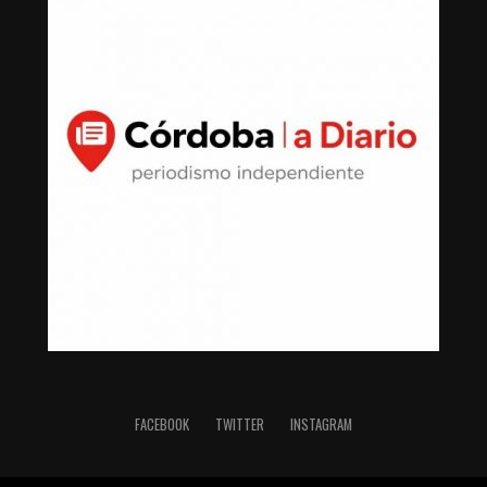
parte de una gran finca de descanso del líder sindical
que abarca casi una cuadra completa, con muros
reforzados, cámaras de CCTV, malla de seguridad y
alberca.
La exhaustiva búsqueda logró descubrir que el 23 de
diciembre de 2013 compró en Villas del Pedregal, de San
Luis Potosí, una propiedad de 191 metros cuadrados por
un monto de un millón 40 mil pesos, los cuales se
pagaron por medio de tres cheques: Banamex No.
000545 por $125,000.00; Banamex No. 000547 por
$45,000.00 MXN; y Santander No. 000023 por
$870,820.00.
Los pagos fraccionados, registrados en la Notaría
Pública número 21 de Gerardo Parra Dávalos, se
efectuaron en lapsos menores a 48 horas y la operación
FACEBOOK
TWITTER
INSTAGRAM
fue realizada directamente entre cuentas personales del
comprador y los vendedores.