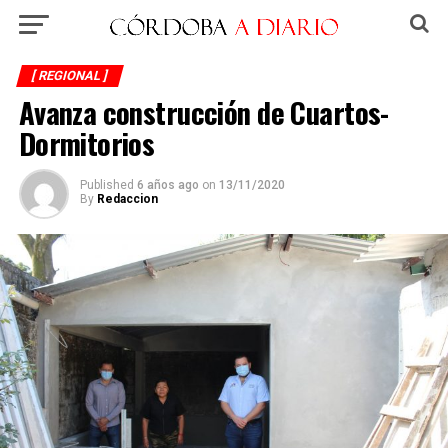
[ REGIONAL ]
Avanza construcción de Cuartos-
Dormitorios
Published
6 años ago
on
13/11/2020
By
Redaccion