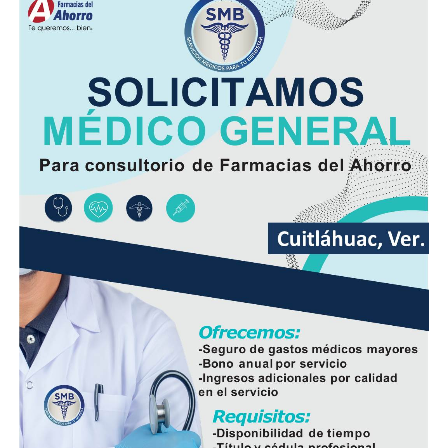
molienda de esos complejos se encuentra prácticamente
al límite, lo que dificulta absorber cerca de un millón de
toneladas adicionales.
El líder cañero advirtió que enviar la producción a otras
fábricas incrementará los costos de traslado y reducirá
la rentabilidad para los agricultores, aunque aseguró
que la organización buscará alternativas para evitar que
las cosechas se pierdan.
Asimismo, adelantó que la próxima semana presentará
ante la presidenta Claudia Sheinbaum Pardo una
propuesta para que el Gobierno Federal intervenga y
analice opciones que permitan rescatar el ingenio y
preservar una de las principales fuentes de empleo de la
región.
De acuerdo con las estimaciones de la UNPCA, el cierre
del Ingenio San Pedro representa un impacto