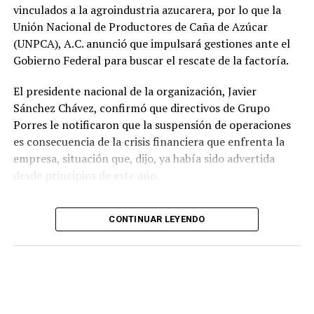
vinculados a la agroindustria azucarera, por lo que la
Unión Nacional de Productores de Caña de Azúcar
(UNPCA), A.C. anunció que impulsará gestiones ante el
Gobierno Federal para buscar el rescate de la factoría.
El presidente nacional de la organización, Javier
Sánchez Chávez, confirmó que directivos de Grupo
Porres le notificaron que la suspensión de operaciones
es consecuencia de la crisis financiera que enfrenta la
empresa, situación que, dijo, ya había sido advertida
desde principios de este año.
El dirigente sostuvo que una de las prioridades es
CONTINUAR LEYENDO
garantizar que los productores reciban el pago íntegro
de la caña entregada durante la zafra. Indicó que la
empresa se comprometió a cubrir los adeudos conforme
a la ley y a los acuerdos establecidos al concluir la
molienda.