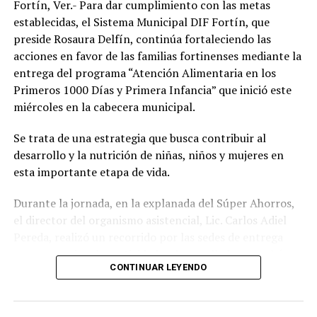
Fortín, Ver.- Para dar cumplimiento con las metas
establecidas, el Sistema Municipal DIF Fortín, que
preside Rosaura Delfín, continúa fortaleciendo las
acciones en favor de las familias fortinenses mediante la
entrega del programa “Atención Alimentaria en los
Primeros 1000 Días y Primera Infancia” que inició este
miércoles en la cabecera municipal.
Se trata de una estrategia que busca contribuir al
desarrollo y la nutrición de niñas, niños y mujeres en
esta importante etapa de vida.
Durante la jornada, en la explanada del Súper Ahorros,
el director del organismo asistencial, Lic. Carlos Adiel
Pereda, realizó un recorrido por las sedes de entrega
para supervisar las actividades desarrolladas por el área
CONTINUAR LEYENDO
de Plan Alimentario, reconociendo el compromiso y la
organización del personal encargado de llevar este
beneficio a la población para fortalecer la alimentación