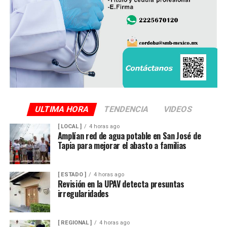
económico superior a los mil millones de pesos, cifra
que amenaza con afectar de manera directa la actividad
productiva y el sustento de miles de familias
veracruzanas ligadas al sector azucarero.
ULTIMA HORA
TENDENCIA
VIDEOS
[ LOCAL ]
4 horas ago
Amplían red de agua potable en San José de
Tapia para mejorar el abasto a familias
[ ESTADO ]
4 horas ago
Revisión en la UPAV detecta presuntas
irregularidades
[ REGIONAL ]
4 horas ago