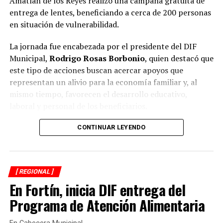
Amatlán de los Reyes realizó una campaña gratuita de
Rehabilitan drenaje en San José de Enmedio
entrega de lentes, beneficiando a cerca de 200 personas
en situación de vulnerabilidad.
La jornada fue encabezada por el presidente del DIF
Municipal,
Rodrigo Rosas Borbonio
, quien destacó que
este tipo de acciones buscan acercar apoyos que
representan un alivio para la economía familiar y, al
mismo tiempo, favorecen el desarrollo educativo,
laboral y personal de los beneficiarios.
Durante la campaña fueron atendidas niñas, niños,
CONTINUAR LEYENDO
adolescentes, jóvenes, adultos y personas adultas
mayores, quienes previamente se sometieron a
valoraciones visuales para determinar la graduación
[ REGIONAL ]
adecuada y recibir lentes acordes a sus necesidades.
En Fortín, inicia DIF entrega del
El presidente del organismo asistencial señaló que una
Programa de Atención Alimentaria
buena salud visual es fundamental para el aprendizaje
de los estudiantes, el desempeño de quienes trabajan y