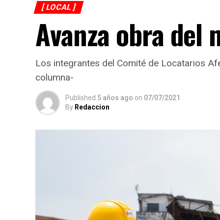
[ LOCAL ]
Avanza obra del 
Los integrantes del Comité de Locatarios Afe
columna-
Published
5 años ago
on
07/07/2021
By
Redaccion