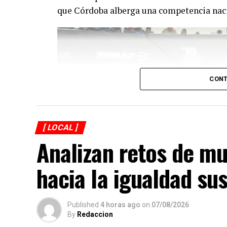
que Córdoba alberga una competencia nac
CONT
[ LOCAL ]
Analizan retos de mu
hacia la igualdad sus
Published
4 horas ago
on
07/08/2026
By
Redaccion