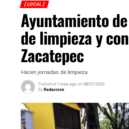
[ LOCAL ]
Ayuntamiento de
de limpieza y co
Zacatepec
Hacen jornadas de limpieza
Published
1 mes ago
on
08/07/2026
By
Redaccion