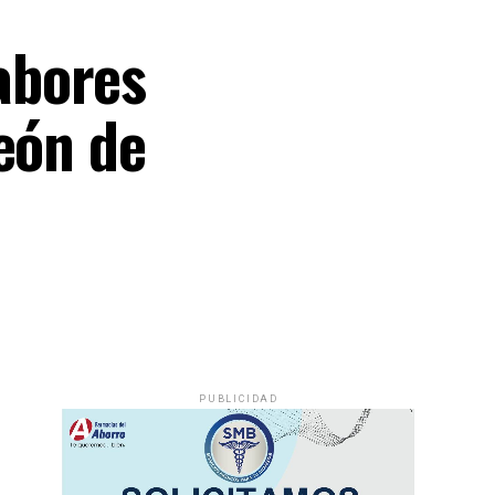
abores
eón de
PUBLICIDAD