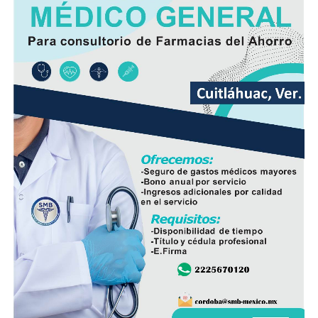
Comité de Obra,
Antonio Herrera Llanos
, recordó que
la pavimentación había sido solicitada desde hace varios
años por los habitantes de La Luz Palotal, por lo que
consideró que su ejecución mejorará las condiciones de
movilidad y seguridad para quienes diariamente utilizan
esta vialidad.
A la inauguración asistieron integrantes del Cabildo,
funcionarios municipales, representantes del comité de
obra y habitantes de la comunidad, quienes recorrieron
el tramo rehabilitado.
Con esta obra, el Ayuntamiento dio inicio formal al
programa de infraestructura de la presente
administración, con el objetivo de mejorar las vialidades
y fortalecer los servicios en distintos sectores del
municipio.