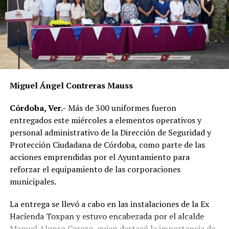
necesidades diarias.
Dulce María Alducin Vallejo, habitante de la comunidad,
explicó que la petición fue presentada ante las
autoridades municipales y que, tras las gestiones
realizadas en conjunto con Hidrosistema, fue posible
concretar la obra que hoy permite mejorar el
Miguel Ángel Contreras Mauss
suministro.
Córdoba, Ver.-
Más de 300 uniformes fueron
Además de incrementar la capacidad de conducción, la
entregados este miércoles a elementos operativos y
nueva infraestructura incorpora válvulas y materiales de
personal administrativo de la Dirección de Seguridad y
mayor resistencia, lo que permitirá mantener una mejor
Protección Ciudadana de Córdoba, como parte de las
operación del sistema y disminuir las afectaciones
acciones emprendidas por el Ayuntamiento para
derivadas de fallas en la red.
reforzar el equipamiento de las corporaciones
municipales.
Con esta ampliación, las autoridades municipales buscan
fortalecer la infraestructura hidráulica en las
La entrega se llevó a cabo en las instalaciones de la Ex
comunidades rurales y mejorar el acceso al agua potable
Hacienda Toxpan y estuvo encabezada por el alcalde
para cientos de familias que durante años enfrentaron
Manuel Alonso Cerezo, quien destacó la importancia de