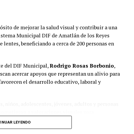
sito de mejorar la salud visual y contribuir a una
 Sistema Municipal DIF de Amatlán de los Reyes
 lentes, beneficiando a cerca de 200 personas en
te del DIF Municipal,
Rodrigo Rosas Borbonio
,
uscan acercar apoyos que representan un alivio para
avorecen el desarrollo educativo, laboral y
, niños, adolescentes, jóvenes, adultos y personas
sometieron a valoraciones visuales para
r lentes acordes a sus necesidades.
INUAR LEYENDO