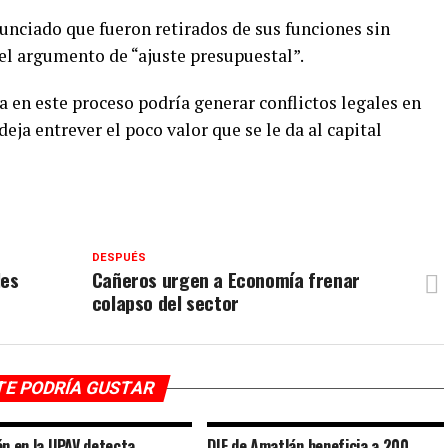
nciado que fueron retirados de sus funciones sin
o el argumento de “ajuste presupuestal”.
ia en este proceso podría generar conflictos legales en
eja entrever el poco valor que se le da al capital
DESPUÉS
les
Cañeros urgen a Economía frenar
colapso del sector
TE PODRÍA GUSTAR
ón en la UPAV detecta
DIF de Amatlán beneficia a 200