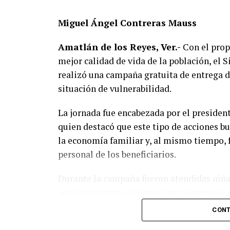
Miguel Ángel Contreras Mauss
Amatlán de los Reyes, Ver.-
Con el propó
mejor calidad de vida de la población, el
realizó una campaña gratuita de entrega de
situación de vulnerabilidad.
La jornada fue encabezada por el presiden
quien destacó que este tipo de acciones b
la economía familiar y, al mismo tiempo, f
personal de los beneficiarios.
Durante la campaña fueron atendidas niñas
adultas mayores, quienes previamente se 
determinar la graduación adecuada y recibi
CONT