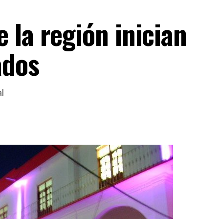
 la región inician
ados
l