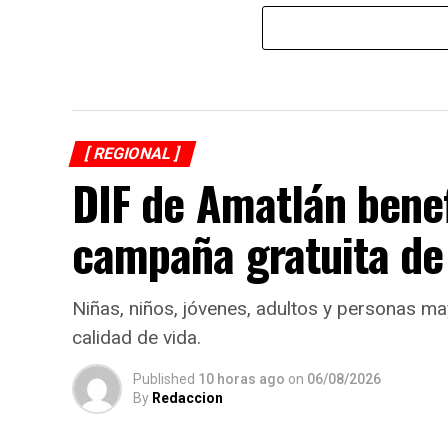
[ REGIONAL ]
DIF de Amatlán bene
campaña gratuita de
Niñas, niños, jóvenes, adultos y personas ma
calidad de vida.
Published
10 horas ago
on
06/08/2026
By
Redaccion