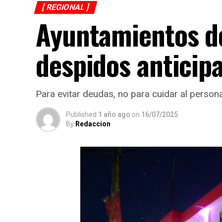
[ REGIONAL ]
Ayuntamientos de
despidos anticip
Para evitar deudas, no para cuidar al persona
Published
1 año ago
on
16/07/2025
By
Redaccion