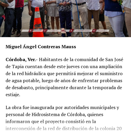
Alonso Cerezo; la síndica única, Irene Sedas González;
integrantes del Cabildo, así como la directora del DIF
Municipal, Luz del Carmen Lezama Rodríguez, y la
coordinadora de Bienestar Social, Dennis Araceli Lira
Tosqui.
Miguel Ángel Contreras Mauss
También participaron Lisset Dalila Rojas Moreno,
coordinadora del Centro Libre para las Mujeres, y
Córdoba, Ver.-
Habitantes de la comunidad de San José
Virginia Medorio Trujillo, presidenta de la Asociación
de Tapia cuentan desde este jueves con una ampliación
Emprender el Vuelo.
de la red hidráulica que permitirá mejorar el suministro
de agua potable, luego de años de enfrentar problemas
El diálogo permitió poner sobre la mesa la importancia
de desabasto, principalmente durante la temporada de
de fortalecer la participación de las mujeres en los
estiaje.
espacios públicos y comunitarios, además de generar
acciones desde los municipios que contribuyan a reducir
La obra fue inaugurada por autoridades municipales y
las brechas de desigualdad.
personal de Hidrosistema de Córdoba, quienes
informaron que el proyecto consistió en la
interconexión de la red de distribución de la colonia 20