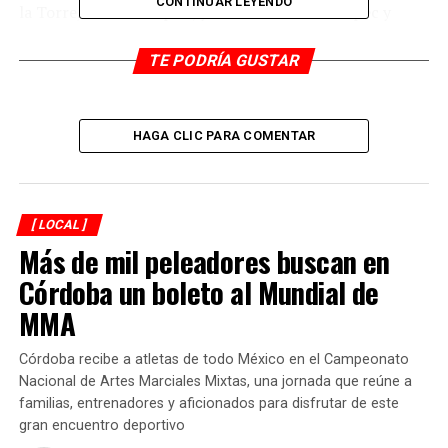
CONTINUAR LEYENDO
la Torre, Cosamaloapan; y el 18 en Coscomatepec y
Orizaba por mencionar algunos”, comentó.
TE PODRÍA GUSTAR
El funcionario reiteró que hay una estrategia de acelerar
la vacunación y aclaró que está abierto el módulo
polivalente, es decir de 30 años de edad en adelante.
HAGA CLIC PARA COMENTAR
Hasta hoy, en Veracruz se ha vacunado el 83 por ciento
de personas de 18 años en adelante.
[ LOCAL ]
Negó que en las clases presenciales haya contagios de
Más de mil peleadores buscan en
menores de edad y agregó que es muy bajo el porcentaje
Córdoba un boleto al Mundial de
de menores que se han enfermado por Covid-19.
MMA
RELATED TOPICS:
Córdoba recibe a atletas de todo México en el Campeonato
DESPUÉS
Nacional de Artes Marciales Mixtas, una jornada que reúne a
Buscan dignificar panteones municipales
familias, entrenadores y aficionados para disfrutar de este
gran encuentro deportivo
ANTES
Convocan a jóvenes para torneo de béisbol