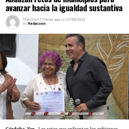
avanzar hacia la igualdad sustantiva
Published
17 horas ago
on
07/08/2026
By
Redaccion
Explicó que de los participantes serán seleccionados
alrededor de 40 atletas que representarán a México en
el campeonato mundial programado para noviembre en
Georgia, por lo que el torneo en Córdoba también
funciona como una de las principales etapas para
conformar al equipo nacional.
Marroquín destacó el desempeño que ha tenido México
en competencias internacionales de artes marciales
mixtas y sostuvo que el país se ha consolidado como una
de las principales potencias del continente americano
en esta disciplina.
Córdoba, Ver.-
Los retos que enfrentan los gobiernos