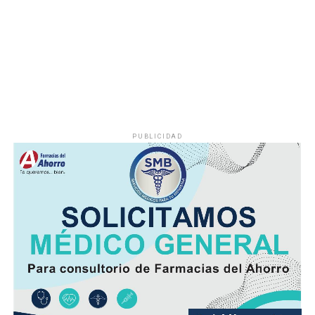
que provocaba interrupciones constantes en el servicio,
especialmente en las viviendas ubicadas en las zonas
más altas.
Vecinos señalaron que durante la temporada de sequía
la escasez de agua se agravaba, obligando a muchas
familias a buscar alternativas para cubrir sus
necesidades diarias.
PUBLICIDAD
Dulce María Alducin Vallejo, habitante de la comunidad,
explicó que la petición fue presentada ante las
autoridades municipales y que, tras las gestiones
realizadas en conjunto con Hidrosistema, fue posible
concretar la obra que hoy permite mejorar el
suministro.
Además de incrementar la capacidad de conducción, la
nueva infraestructura incorpora válvulas y materiales de
mayor resistencia, lo que permitirá mantener una mejor