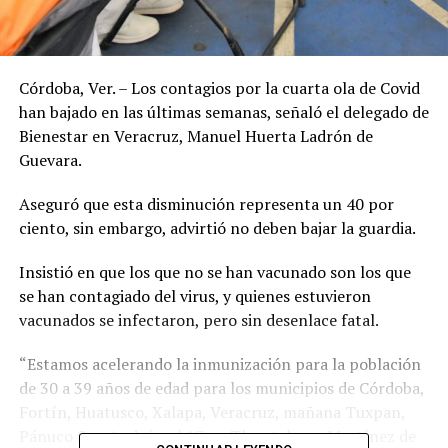
Córdoba, Ver. – Los contagios por la cuarta ola de Covid
han bajado en las últimas semanas, señaló el delegado de
Bienestar en Veracruz, Manuel Huerta Ladrón de
Guevara.
Aseguró que esta disminución representa un 40 por
ciento, sin embargo, advirtió no deben bajar la guardia.
Insistió en que los que no se han vacunado son los que
se han contagiado del virus, y quienes estuvieron
vacunados se infectaron, pero sin desenlace fatal.
“Estamos acelerando la inmunización para la población
de 30 a 39 años de edad para los municipios de Córdoba,
Fortín, Huatusco, Xalapa, Veracruz, mañana Tuxpan,
Pánuco San Andrés; el 17 en Tlacotalpan, Martínez de