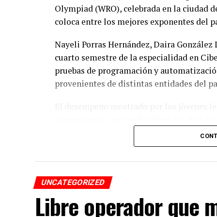
Olympiad (WRO), celebrada en la ciudad de
coloca entre los mejores exponentes del pa
Nayeli Porras Hernández, Daira González 
cuarto semestre de la especialidad en Cibe
pruebas de programación y automatización
provenientes de distintas entidades del pa
El desempeño mostrado por los jóvenes les 
competencia, que tendrá lugar los días 5 
CONT
De obtener resultados favorables en esa et
a México en la final internacional de la W
UNCATEGORIZED
Libre operador que m