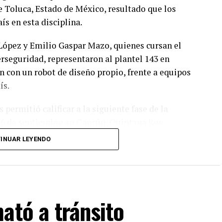
 Toluca, Estado de México, resultado que los
ís en esta disciplina.
López y Emilio Gaspar Mazo, quienes cursan el
rseguridad, representaron al plantel 143 en
 con un robot de diseño propio, frente a equipos
ís.
permitió calificar a la siguiente fase de la
y 6 de septiembre en Cancún, Quintana Roo.
INUAR LEYENDO
apa, el equipo tendría la posibilidad de representar
RO, que se efectuará en Costa Rica.
ató a tránsito