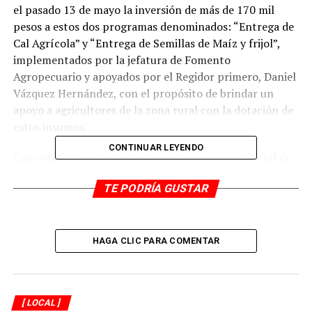
el pasado 13 de mayo la inversión de más de 170 mil
pesos a estos dos programas denominados: “Entrega de
Cal Agrícola” y “Entrega de Semillas de Maíz y frijol”,
implementados por la jefatura de Fomento
Agropecuario y apoyados por el Regidor primero, Daniel
Vázquez Hernández, con el propósito de brindar un
apoyo a agricultores de la zona rural con la dotación de
estos insumos.
CONTINUAR LEYENDO
Con estos dos programas se prevé entregar un total de
834 kilogramos de semilla de maíz y 566 kilogramos de
TE PODRÍA GUSTAR
semillas de frijol a 263 productores, y 50 toneladas de
cal agrícola para 500 agricultores de 23 localidades de la
Sierra del Gallego y de Miguel Aguilar.
HAGA CLIC PARA COMENTAR
Para que el beneficiario reciba este apoyo debe cumplir
con los siguientes requisitos: credencial del INE,
comprobante de domicilio, Curp y comprobante de
posesión del terreno.
[ LOCAL ]