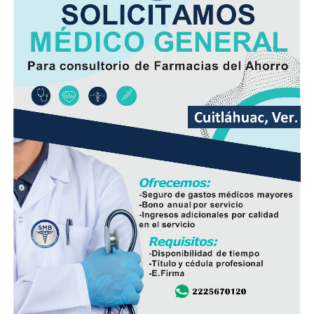
Las labores fueron ejecutadas por personal de
Hidrosistema de Córdoba durante un periodo cercano a
los 35 días, entre marzo y abril de este año, como parte
de un proyecto para atender una de las principales
demandas de los habitantes de esta comunidad.
Durante años, el abastecimiento dependió de un pozo
cuyo nivel de operación resultaba insuficiente, situación
que provocaba interrupciones constantes en el servicio,
especialmente en las viviendas ubicadas en las zonas
más altas.
Vecinos señalaron que durante la temporada de sequía
la escasez de agua se agravaba, obligando a muchas
familias a buscar alternativas para cubrir sus
necesidades diarias.
Dulce María Alducin Vallejo, habitante de la comunidad,