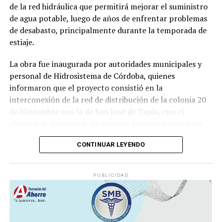
de la red hidráulica que permitirá mejorar el suministro
de agua potable, luego de años de enfrentar problemas
El diálogo permitió poner sobre la mesa la importancia
de desabasto, principalmente durante la temporada de
de fortalecer la participación de las mujeres en los
estiaje.
espacios públicos y comunitarios, además de generar
acciones desde los municipios que contribuyan a reducir
La obra fue inaugurada por autoridades municipales y
las brechas de desigualdad.
personal de Hidrosistema de Córdoba, quienes
informaron que el proyecto consistió en la
interconexión de la red de distribución de la colonia 20
de Noviembre con la de San José de Tapia, con el
objetivo de garantizar un servicio más constante para
los usuarios.
CONTINUAR LEYENDO
De acuerdo con la información proporcionada, los
trabajos incluyeron la instalación de aproximadamente
PUBLICIDAD
mil 480 metros de tubería de polietileno de alta
densidad de seis pulgadas
, material diseñado para
soportar mayores niveles de presión y reducir el riesgo
de fugas o rupturas.