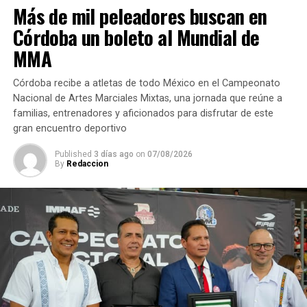
Más de mil peleadores buscan en
Por su parte, el jefe de Fomento Agropecuario, Eduardo
Córdoba un boleto al Mundial de
Campos Ramos, detalló que previamente se hizo un
MMA
censo agrícola para conocer las necesidades reales del
campo de Córdoba, es por eso que a la par de la entrega
Córdoba recibe a atletas de todo México en el Campeonato
de insumos se capacitará a los productores durante la
Nacional de Artes Marciales Mixtas, una jornada que reúne a
entrega de cal y semillas, así como para el tema de
familias, entrenadores y aficionados para disfrutar de este
injertos.
gran encuentro deportivo
Published
3 días ago
on
07/08/2026
RELATED TOPICS:
By
Redaccion
DESPUÉS
Presenta Ayuntamiento proyecto para retiro de graffitis
ANTES
Viven domingo familiar en feria “Renace la Alegría”