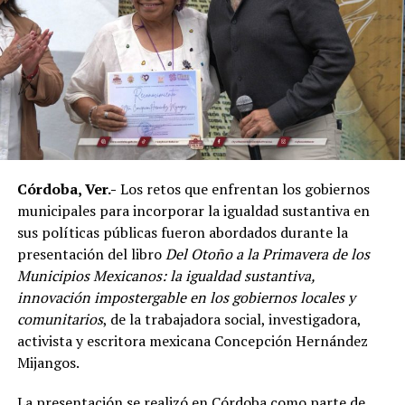
funciona como una de las principales etapas para
conformar al equipo nacional.
Marroquín destacó el desempeño que ha tenido México
en competencias internacionales de artes marciales
mixtas y sostuvo que el país se ha consolidado como una
de las principales potencias del continente americano
en esta disciplina.
Córdoba, Ver.-
Los retos que enfrentan los gobiernos
De acuerdo con el dirigente deportivo, México ha
municipales para incorporar la igualdad sustantiva en
conseguido cinco campeonatos panamericanos
sus políticas públicas fueron abordados durante la
consecutivos por equipos, superando a delegaciones
presentación del libro
Del Otoño a la Primavera de los
como Estados Unidos y Brasil, considerado uno de los
Municipios Mexicanos: la igualdad sustantiva,
países con mayor tradición en las artes marciales
innovación impostergable en los gobiernos locales y
mixtas.
comunitarios
, de la trabajadora social, investigadora,
Ante los cuestionamientos sobre el nivel de agresividad
activista y escritora mexicana Concepción Hernández
de este deporte, señaló que las competencias cuentan
Mijangos.
con reglamentos y categorías diferenciadas de acuerdo
La presentación se realizó en Córdoba como parte de
con la edad y experiencia de los participantes.