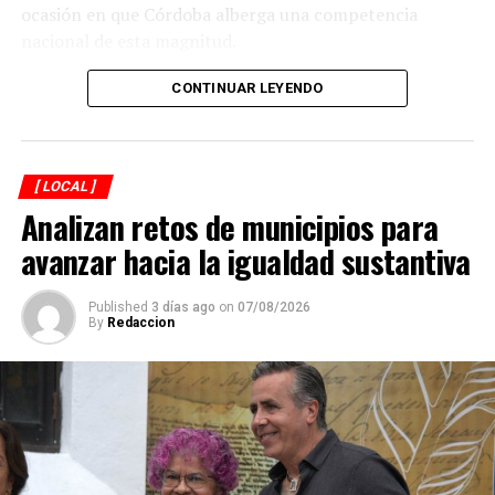
ocasión en que Córdoba alberga una competencia
nacional de esta magnitud.
CONTINUAR LEYENDO
[ LOCAL ]
Analizan retos de municipios para
avanzar hacia la igualdad sustantiva
Published
3 días ago
on
07/08/2026
By
Redaccion
Explicó que de los participantes serán seleccionados
alrededor de 40 atletas que representarán a México en
el campeonato mundial programado para noviembre en
Georgia, por lo que el torneo en Córdoba también