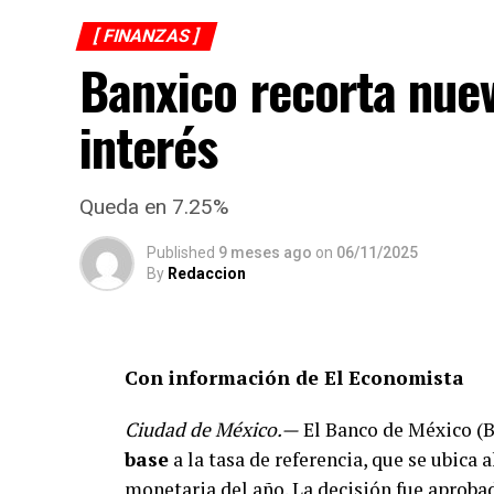
[ FINANZAS ]
Banxico recorta nue
interés
Queda en 7.25%
Published
9 meses ago
on
06/11/2025
By
Redaccion
Con información de El Economista
Ciudad de México.—
El Banco de México (B
base
a la tasa de referencia, que se ubica 
monetaria del año. La decisión fue aprob