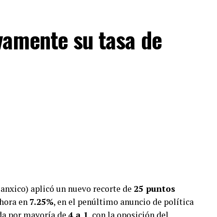
vamente su tasa de
anxico) aplicó un nuevo recorte de
25 puntos
ahora en
7.25%
, en el penúltimo anuncio de política
ada por mayoría de
4 a 1
, con la oposición del