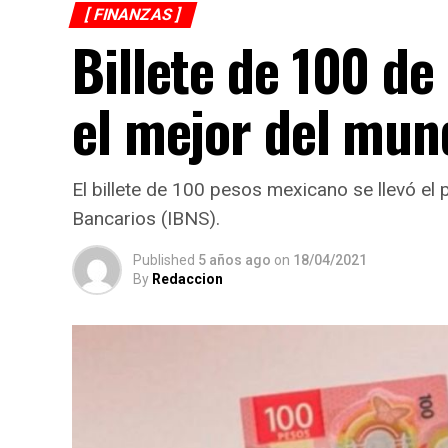
[ FINANZAS ]
Billete de 100 de
el mejor del mu
El billete de 100 pesos mexicano se llevó el 
Bancarios (IBNS).
Published
5 años ago
on
18/04/2021
By
Redaccion