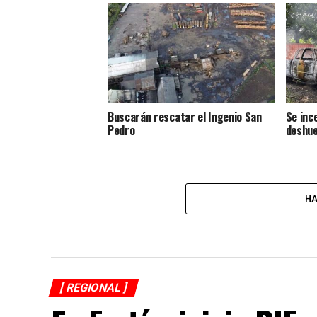
Buscarán rescatar el Ingenio San
Se inc
Pedro
deshue
HA
[ REGIONAL ]