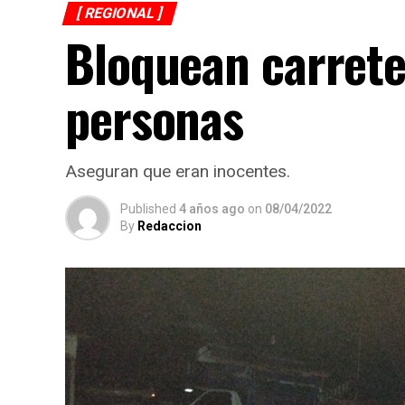
[ REGIONAL ]
Bloquean carrete
personas
Aseguran que eran inocentes.
Published
4 años ago
on
08/04/2022
By
Redaccion