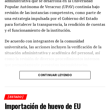
administrativa que se desarrolla en la Universidad
prioridad desde el inicio de mi gobierno y continuaremos
Popular Autónoma de Veracruz (UPAV) continúa bajo
gestionando recursos y proyectos que contribuyan al
revisión de las instancias competentes, como parte de
desarrollo del municipio y al bienestar de las familias
una estrategia impulsada por el Gobierno del Estado
alvaradeñas”.
para fortalecer la transparencia, la rendición de cuentas
y el funcionamiento de la institución.
Por último, reconoció y agradeció a la gobernadora del
estado, Rocío Nahle García, por el respaldo brindado a
De acuerdo con integrantes de la comunidad
Alvarado, así como a personal directivo de la CFE por la
universitaria, las acciones incluyen la verificación de la
disposición y coordinación institucional para impulsar
situación administrativa y académica del personal, así
estas importantes acciones en beneficio del municipio.
como la revisión de diversos procedimientos internos
que presuntamente presentan inconsistencias.
Entre los aspectos que son objeto de análisis se
CONTINUAR LEYENDO
encuentran posibles casos de docentes con asignaciones
simultáneas en distintos centros de estudio, la
validación de documentación académica de directivos,
[ ESTADO ]
adeudos en la entrega de calificaciones, denuncias por
Importación de huevo de EU
presuntos cobros indebidos relacionados con