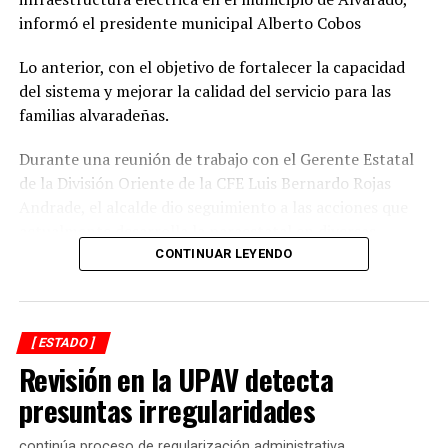
informó el presidente municipal Alberto Cobos
Lo anterior, con el objetivo de fortalecer la capacidad
del sistema y mejorar la calidad del servicio para las
familias alvaradeñas.
Durante una reunión de trabajo con el Gerente Estatal
de la División Oriente de la CFE Luis Bernardo Rojas
Andrade, el alcalde dio seguimiento a las acciones que
actualmente desarrolla la paraestatal en diversas
comunidades, colonias y la zona centro de la
CONTINUAR LEYENDO
demarcación, donde se realizan trabajos de
mantenimiento, modernización y fortalecimiento de la
red eléctrica.
[ ESTADO ]
Revisión en la UPAV detecta
En ese sentido, el representante de CFE informó que las
interrupciones programadas en el suministro de energía
presuntas irregularidades
registradas en los últimos días obedecen a maniobras
técnicas indispensables para la ejecución de estas obras,
continúa proceso de regularización administrativa