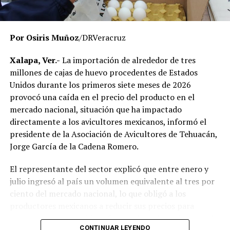
momento no existe una determinación definitiva sobre
responsabilidades individuales.
Por Osiris Muñoz
/DRVeracruz
No obstante, docentes que solicitaron el anonimato
señalaron que un grupo de profesores ha manifestado
Xalapa, Ver.-
La importación de alrededor de tres
su inconformidad con el proceso de revisión, al
millones de cajas de huevo procedentes de Estados
considerar que las investigaciones podrían afectar
Unidos durante los primeros siete meses de 2026
intereses al interior de la institución.
provocó una caída en el precio del producto en el
mercado nacional, situación que ha impactado
De acuerdo con esos testimonios, el grupo identificado
directamente a los avicultores mexicanos, informó el
como
Movimiento Estatal UPAV
, integrado
presidente de la Asociación de Avicultores de Tehuacán,
públicamente por Verónica Sánchez Ramos, Mauricio
Jorge García de la Cadena Romero.
Tapia Tentle, Elsa Andrea Maldonado Alemán, Silvia
Ivette Lara Barradas, Roberto Ibáñez y Carlos Enrique
El representante del sector explicó que entre enero y
Sierra, ha cuestionado las acciones emprendidas por las
julio ingresó al país un volumen equivalente al tres por
autoridades universitarias y estatales.
ciento del mercado nacional, lo que obligó a los
productores mexicanos a reducir sus precios para
Hasta ahora, las instancias responsables no han
mantenerse competitivos frente al producto importado.
informado la conclusión de las investigaciones ni la
CONTINUAR LEYENDO