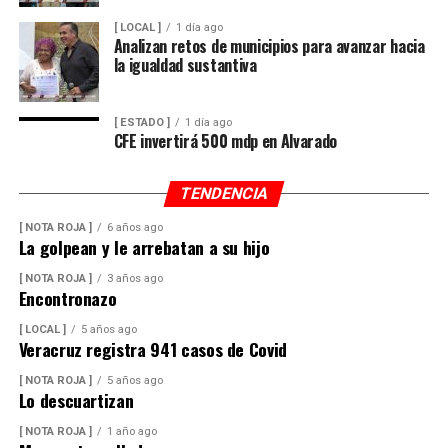
[ LOCAL ]
1 día ago
Analizan retos de municipios para avanzar hacia
la igualdad sustantiva
[ ESTADO ]
1 día ago
CFE invertirá 500 mdp en Alvarado
TENDENCIA
[ NOTA ROJA ]
6 años ago
La golpean y le arrebatan a su hijo
[ NOTA ROJA ]
3 años ago
Encontronazo
[ LOCAL ]
5 años ago
Veracruz registra 941 casos de Covid
[ NOTA ROJA ]
5 años ago
Lo descuartizan
[ NOTA ROJA ]
1 año ago