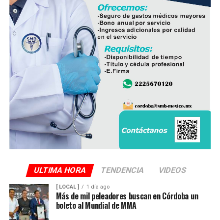
Finalmente, destacó que entre Veracruz y Puebla
operan ocho empresas productoras con más de 350
granjas avícolas, las cuales representan una importante
fuente de empleo y desarrollo económico para
comunidades rurales de ambas entidades.
ULTIMA HORA
TENDENCIA
VIDEOS
[ LOCAL ]
1 día ago
Más de mil peleadores buscan en Córdoba un
boleto al Mundial de MMA