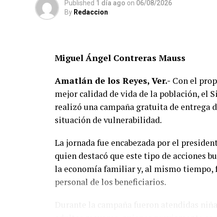
garantizar el bienestar, el trato digno y ev
Published
1 día ago
on
06/08/2026
By
Redaccion
Además, en su artículo 28 considera sancio
lo que mantener a un perro atado de form
bienestar, podría dar lugar a responsabilid
Miguel Ángel Contreras Mauss
Por ello, ciudadanos señalaron que la medi
Amatlán de los Reyes, Ver.-
Con el propó
responsable de mascotas —mantenerlas den
mejor calidad de vida de la población, el
propietarios— y no en ordenar que todos 
realizó una campaña gratuita de entrega de
situación de vulnerabilidad.
Hasta el momento, la Agencia Municipal d
disposición legal que sustenta la imposici
La jornada fue encabezada por el presiden
cuenta para aplicar dichas sanciones.
quien destacó que este tipo de acciones b
la economía familiar y, al mismo tiempo, f
personal de los beneficiarios.
Durante la campaña fueron atendidas niñas