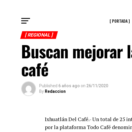
[ PORTADA ]
[ REGIONAL ]
Buscan mejorar l
café
Published
6 años ago
on
26/11/2020
By
Redaccion
Ixhuatlán Del Café.- Un total de 25 i
por la plataforma Todo Café denomin