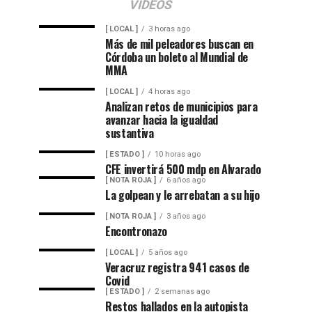
VIDEOS
[ LOCAL ]
3 horas ago
Más de mil peleadores buscan en
Córdoba un boleto al Mundial de
MMA
[ LOCAL ]
4 horas ago
Analizan retos de municipios para
avanzar hacia la igualdad
sustantiva
[ ESTADO ]
10 horas ago
CFE invertirá 500 mdp en Alvarado
[ NOTA ROJA ]
6 años ago
La golpean y le arrebatan a su hijo
[ NOTA ROJA ]
3 años ago
Encontronazo
[ LOCAL ]
5 años ago
Veracruz registra 941 casos de
Covid
[ ESTADO ]
2 semanas ago
Restos hallados en la autopista