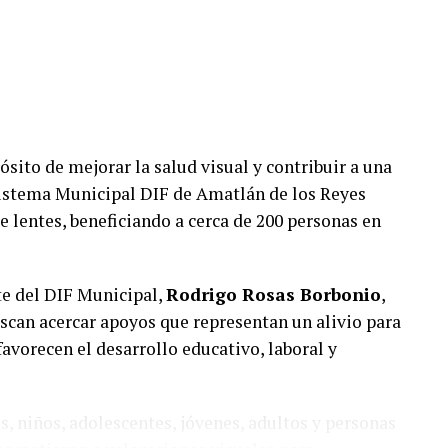
itar el maltrato y la crueldad hacia los animales.
nables diversos actos de maltrato y crueldad, por
a permanente, sin condiciones adecuadas de
ades conforme a la legislación aplicable.
da debió enfocarse en exigir la tenencia
sito de mejorar la salud visual y contribuir a una
tro de los domicilios o bajo control de sus
 Sistema Municipal DIF de Amatlán de los Reyes
los perros permanezcan amarrados.
 lentes, beneficiando a cerca de 200 personas en
e Xocotla no ha informado el reglamento o
ón de posibles multas ni las facultades con las que
te del DIF Municipal,
Rodrigo Rosas Borbonio
,
uscan acercar apoyos que representan un alivio para
avorecen el desarrollo educativo, laboral y
, niños, adolescentes, jóvenes, adultos y personas