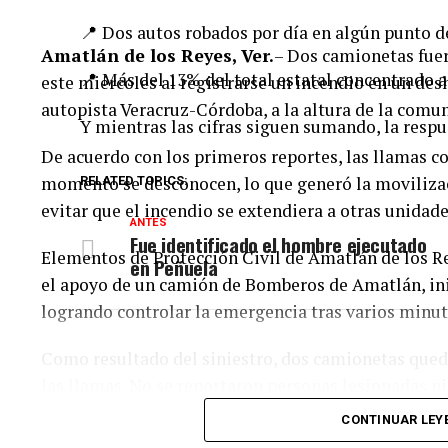
📍 Dos autos robados por día en algún punto de
Amatlán de los Reyes, Ver.
– Dos camionetas fue
📍 Más del 13% del total estatal concentrado a
este miércoles al registrarse un incendio en un des
autopista Veracruz-Córdoba, a la altura de la comu
Y mientras las cifras siguen sumando, la respu
De acuerdo con los primeros reportes, las llamas c
momento se desconocen, lo que generó la moviliza
RELATED TOPICS:
evitar que el incendio se extendiera a otras unidade
ANTES
Fue identificado el hombre ejecutado
Elementos de Protección Civil de Amatlán de los Re
en Peñuela
el apoyo de un camión de Bomberos de Amatlán, inic
logrando controlar la emergencia tras varios minut
Como resultado del siniestro, dos camionetas qued
las llamas. No se reportaron personas lesionadas ni
CONTINUAR LEY
Las autoridades realizaron una inspección en el de