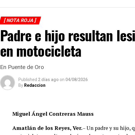
adicionales y determinar las posibles causas que or
Hasta el momento no se ha informado si el fuego fu
[ NOTA ROJA ]
cortocircuito o algún otro factor, por lo que serán 
Padre e hijo resultan le
que determinen el origen del siniestro.
en motocicleta
En Puente de Oro
Published
2 días ago
on
04/08/2026
By
Redaccion
Miguel Ángel Contreras Mauss
Amatlán de los Reyes, Ver.
– Un padre y su hijo, 