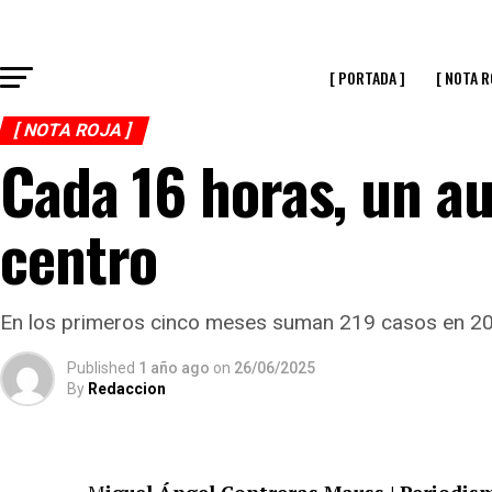
[ PORTADA ]
[ NOTA R
[ NOTA ROJA ]
Cada 16 horas, un au
centro
En los primeros cinco meses suman 219 casos en 20
Published
1 año ago
on
26/06/2025
By
Redaccion