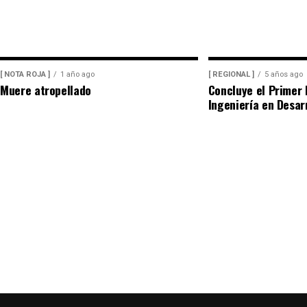
Peritos de la Fiscalía General del Estado y agentes d
procesamiento de la escena y ordenaron el levantam
Servicio Médico Forense (Semefo), donde permanece 
[ NOTA ROJA ]
1 año ago
[ REGIONAL ]
5 años ago
Muere atropellado
Concluye el Primer 
La unidad involucrada fue asegurada y puesta a disp
Ingeniería en Desar
integró la carpeta de investigación correspondiente
su responsabilidad en el atropellamiento.
Las maniobras periciales obligaron al cierre parcial
de la ciudad durante varios minutos, generando afec