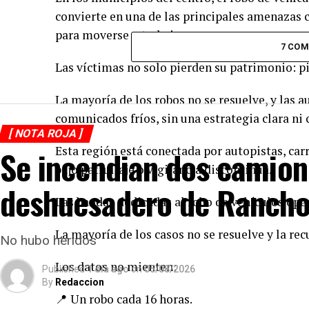
convierte en una de las principales amenazas 
para moverse o trabajar.
7 CO
Las víctimas no solo pierden su patrimonio: p
La mayoría de los robos no se resuelve, y las
comunicados fríos, sin una estrategia clara ni
[ NOTA ROJA ]
Esta región está conectada por autopistas, car
Se incendian dos camion
bajo patrullaje o vigilancia discontinua.
deshuesadero de Rancho
Las bandas dedicadas al robo de vehículos opera
La mayoría de los casos no se resuelve y la r
No hubo heridos
Los datos no mienten:
Published
1 día ago
on
05/08/2026
By
Redaccion
📍 Un robo cada 16 horas.