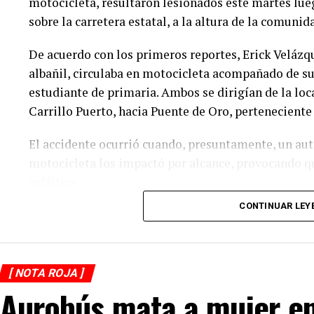
motocicleta, resultaron lesionados este martes lu
sobre la carretera estatal, a la altura de la comuni
De acuerdo con los primeros reportes, Erick Velázq
albañil, circulaba en motocicleta acompañado de su 
estudiante de primaria. Ambos se dirigían de la loc
Carrillo Puerto, hacia Puente de Oro, perteneciente
El accidente ocurrió cuando, presuntamente, un aut
motocicleta los impactó por alcance, provocando q
asfáltica.
CONTINUAR LEY
Testigos solicitaron el apoyo de los cuerpos de em
prehospitalaria a los lesionados y los trasladaron 
De acuerdo con versiones recabadas en el lugar, el
[ NOTA ROJA ]
sitio tras el percance, en tanto las autoridades rea
Aurobús mata a mujer en
para determinar las causas del accidente y el desli