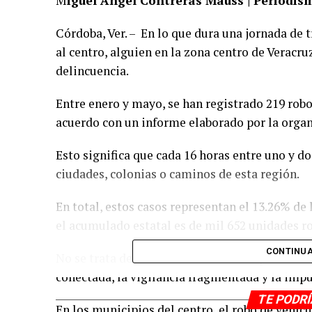
M
iguel Ángel Contreras Mauss | Periodis
Córdoba, Ver. – En lo que dura una jornada de t
al centro, alguien en la zona centro de Veracru
delincuencia.
Entre enero y mayo, se han registrado 219 robos
acuerdo con un informe elaborado por la orga
Esto significa que cada 16 horas entre uno y d
ciudades, colonias o caminos de esta región.
En total, estos casos representan el 13.26% de
el acumulado estatal es de mil 652 unidades r
CONTINUA
No se trata de hechos aislados. Es un patrón s
conectada, la vigilancia fragmentada y la imp
TE PODR
En los municipios del centro, el robo de vehíc