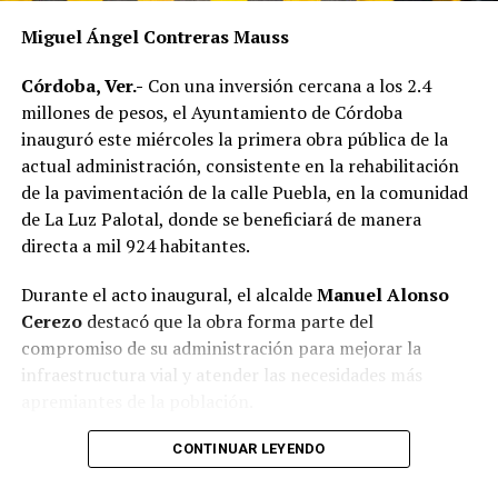
Miguel Ángel Contreras Mauss
Córdoba, Ver.-
Con una inversión cercana a los 2.4
millones de pesos, el Ayuntamiento de Córdoba
inauguró este miércoles la primera obra pública de la
actual administración, consistente en la rehabilitación
de la pavimentación de la calle Puebla, en la comunidad
de La Luz Palotal, donde se beneficiará de manera
directa a mil 924 habitantes.
Durante el acto inaugural, el alcalde
Manuel Alonso
Cerezo
destacó que la obra forma parte del
compromiso de su administración para mejorar la
infraestructura vial y atender las necesidades más
apremiantes de la población.
El presidente municipal señaló que los trabajos fueron
CONTINUAR LEYENDO
concluidos en 51 días, reduciendo de manera