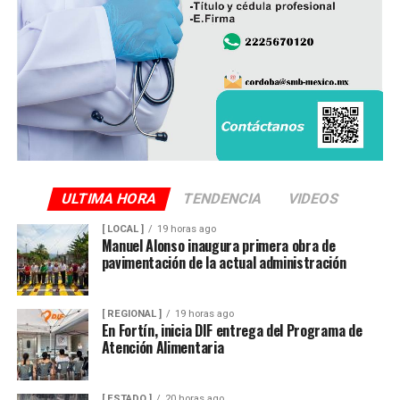
La administración municipal informó que este tipo de
proyectos forma parte del programa de mejoramiento
de infraestructura básica que se ejecuta durante el
presente ejercicio, con el objetivo de renovar redes de
servicios que han rebasado su vida útil y atender una de
las principales demandas de la población.
ULTIMA HORA
TENDENCIA
VIDEOS
[ LOCAL ]
19 horas ago
Manuel Alonso inaugura primera obra de
pavimentación de la actual administración
[ REGIONAL ]
19 horas ago
En Fortín, inicia DIF entrega del Programa de
Atención Alimentaria
[ ESTADO ]
20 horas ago