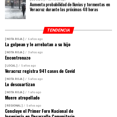
Aumenta probabilidad de lluvias y tormentas en
Veracruz durante las próximas 48 horas
TENDENCIA
[ NOTA ROJA ]
6 años ago
La golpean y le arrebatan a su hijo
[ NOTA ROJA ]
3 años ago
Encontronazo
[ LOCAL ]
5 años ago
Veracruz registra 941 casos de Covid
[ NOTA ROJA ]
5 años ago
Lo descuartizan
[ NOTA ROJA ]
1 año ago
Muere atropellado
[ REGIONAL ]
5 años ago
Concluye el Primer Foro Nacional de
Ingeniería en Desarrollo Comunitario