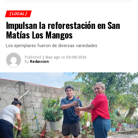
importante el plazo establecido en el contrato, cuya
fecha de terminación estaba prevista para el próximo 12
[ LOCAL ]
de septiembre. Reconoció que el municipio enfrenta
Impulsan la reforestación en San
diversos rezagos en materia de infraestructura, aunque
aseguró que durante su administración se continuará
Matías Los Mangos
ejecutando obra pública en colonias y comunidades.
Los ejemplares fueron de diversas variedades
Published
2 días ago
on
03/08/2026
By
Redaccion
La rehabilitación consistió en la colocación de carpeta