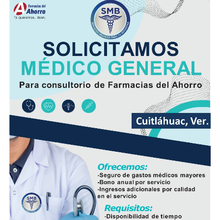
Durante el arranque de la obra, el alcalde
Manuel
Alonso Cerezo
señaló que la renovación de estas redes
permitirá ofrecer un servicio más eficiente y reducir los
riesgos derivados de fugas o fallas en la infraestructura
hidráulica y sanitaria.
Además del beneficio inmediato para las familias de la
zona, la intervención busca prevenir hundimientos y
daños en la vialidad ocasionados por tuberías
deterioradas, lo que también disminuirá la necesidad de
reparaciones de emergencia en el futuro.
En el evento participaron integrantes del Cabildo,
personal de la Dirección de Obras Públicas,
Hidrosistema de Córdoba, áreas de Bienestar Social y
Participación Ciudadana, así como vecinos que integran
el Comité de Obra.