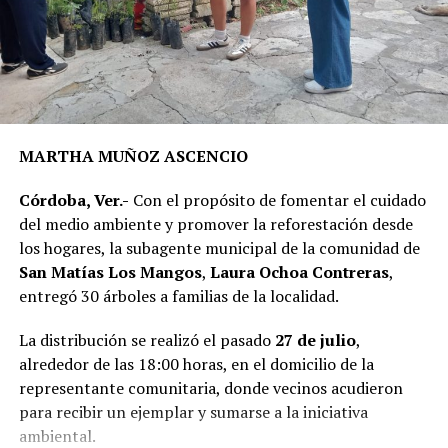
asfáltica en caliente sobre una superficie de 2 mil 200
metros cuadrados de la calle Puebla, en el tramo
comprendido entre el camino a Sabana Larga y San
Rafael Calería. Los trabajos fueron financiados con
recursos del Fondo de Aportaciones para el
Fortalecimiento de los Municipios (FORTAMUN).
MARTHA MUÑOZ ASCENCIO
En representación de los vecinos, el presidente del
Córdoba, Ver.-
Con el propósito de fomentar el cuidado
Comité de Obra,
Antonio Herrera Llanos
, recordó que
del medio ambiente y promover la reforestación desde
la pavimentación había sido solicitada desde hace varios
los hogares, la subagente municipal de la comunidad de
años por los habitantes de La Luz Palotal, por lo que
San Matías Los Mangos
,
Laura Ochoa Contreras
,
consideró que su ejecución mejorará las condiciones de
entregó 30 árboles a familias de la localidad.
movilidad y seguridad para quienes diariamente utilizan
esta vialidad.
La distribución se realizó el pasado
27 de julio
,
alrededor de las 18:00 horas, en el domicilio de la
A la inauguración asistieron integrantes del Cabildo,
representante comunitaria, donde vecinos acudieron
funcionarios municipales, representantes del comité de
para recibir un ejemplar y sumarse a la iniciativa
obra y habitantes de la comunidad, quienes recorrieron
ambiental.
el tramo rehabilitado.