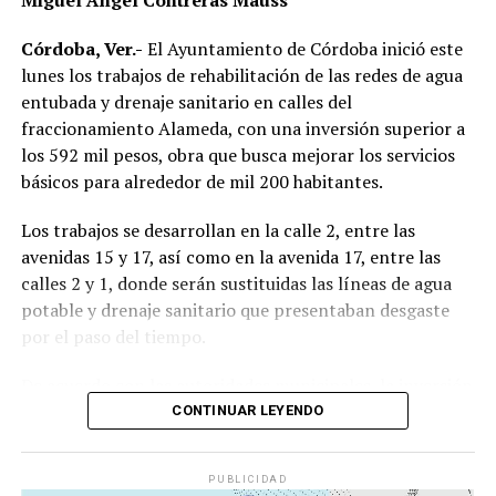
Mangos buscan incentivar la participación ciudadana en
actividades de conservación ambiental y fortalecer la
Córdoba, Ver.-
El Ayuntamiento de Córdoba inició este
cultura de la reforestación en la comunidad.
lunes los trabajos de rehabilitación de las redes de agua
entubada y drenaje sanitario en calles del
fraccionamiento Alameda, con una inversión superior a
los 592 mil pesos, obra que busca mejorar los servicios
básicos para alrededor de mil 200 habitantes.
Los trabajos se desarrollan en la calle 2, entre las
avenidas 15 y 17, así como en la avenida 17, entre las
calles 2 y 1, donde serán sustituidas las líneas de agua
potable y drenaje sanitario que presentaban desgaste
por el paso del tiempo.
De acuerdo con las autoridades municipales, la inversión
destinada asciende a
592 mil 512 pesos con 10
CONTINUAR LEYENDO
centavos
, recursos provenientes del Fondo de
Aportaciones para la Infraestructura Social Municipal
PUBLICIDAD
(FAISMUN).