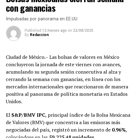
con ganancias
El mayor incremento recae sobre las
bebidas
azucaradas
, particularmente los refrescos. El IEPS
Impulsadas por panorama en EE.UU.
pasará de
1.6451 pesos a 3.0818 pesos por litro
, lo que
Published
12 meses ago
on
22/08/2025
representa un
aumento del 87%
.
By
Redaccion
La justificación de Hacienda es que el consumo de
refresco en México es “elevado” y está estrechamente
Ciudad de México.– Las bolsas de valores en México
vinculado con la obesidad —que afecta al
76.2% de los
concluyeron la jornada de este viernes con avances,
adultos mayores de 20 años
—, así como con
acumulando su segunda sesión consecutiva al alza y
enfermedades como diabetes, padecimientos cardiacos,
cerrando la semana con ganancias, en línea con los
cáncer y trastornos metabólicos.
mercados internacionales que reaccionaron de manera
positiva al panorama de política monetaria en Estados
Cigarros: incremento histórico en
Unidos.
impuestos
El
S&P/BMV IPC
, principal índice de la Bolsa Mexicana
de Valores (BMV) que concentra a las emisoras más
Otro de los productos más castigados son los
cigarros
.
negociadas del país, registró un incremento de
0.96%
,
El impuesto ad valorem subirá de
160% a 200%
, con un
colocándose en las
59,225.48 unidades
.