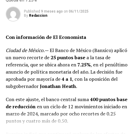
Queda en 7.25%
sociales y comunales con 0.3 por ciento y la industria de
la transformación con 0.1 por ciento.
Published
9 meses ago
on
06/11/2025
By
Redaccion
Por entidad federativa, Baja California, Tabasco y
Chihuahua reportaron aumento del empleo con 3, 2.4 y
Con información de El Economista
1.4 por ciento anual, respectivamente, mientras que
Quintana Roo resultó el estado con la mayor caída con
Ciudad de México.—
El Banco de México (Banxico) aplicó
23.2 por ciento anual, seguido de Baja California Sur con
un nuevo recorte de
25 puntos base
a la tasa de
una reducción de -9.1 por ciento anual y Guerrero con
referencia, que se ubica ahora en
7.25%
, en el penúltimo
-7.7 por ciento anual.
anuncio de política monetaria del año. La decisión fue
aprobada por mayoría de
4 a 1
, con la oposición del
Al 31 de enero de 2021 se tienen registrados ante el
subgobernador
Jonathan Heath
.
IMSS 19 millones 821 mil 651 puestos de trabajo; de
éstos el 85.7 por ciento son permanentes y 14.3 por
Con este ajuste, el banco central suma
400 puntos base
ciento son eventuales.
de reducción
en un ciclo de 12 movimientos iniciado en
marzo de 2024, marcado por ocho recortes de 0.25
En tanto, al cierre de enero de 2021 se tienen
puntos y cuatro más de 0.50.
registrados ante el Instituto 999 mil 42 patrones, lo que
representa una tasa de variación anual de -0.2 por
Banxico indicó que continuará evaluando los efectos de