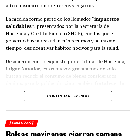
alto consumo como refrescos y cigarros.
global.
La medida forma parte de los llamados
“impuestos
saludables”
, presentados por la Secretaría de
Hacienda y Crédito Público (SHCP), con los que el
gobierno busca recaudar más recursos y, al mismo
tiempo, desincentivar hábitos nocivos para la salud.
De acuerdo con lo expuesto por el titular de Hacienda,
Edgar Amador
, estos nuevos gravámenes no solo
buscan reducir el consumo de bienes considerados
dañinos para la población, sino también
fortalecer la
estructura tributaria y generar ingresos adicionales
CONTINUAR LEYENDO
que se destinarán a proyectos de seguridad, salud,
educación e infraestructura.
El alza más drástica: refrescos casi
[ FINANZAS ]
al doble
Bolsas mexicanas cierran semana