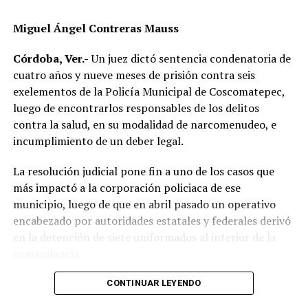
Elementos de Tránsito Estatal acudieron para tomar
Miguel Ángel Contreras Mauss
conocimiento del accidente, realizar el peritaje
correspondiente y deslindar responsabilidades.
Córdoba, Ver.-
Un juez dictó sentencia condenatoria de
cuatro años y nueve meses de prisión contra seis
Las autoridades no descartaron que las condiciones del
exelementos de la Policía Municipal de Coscomatepec,
clima hayan influido en el percance, ya que durante la
luego de encontrarlos responsables de los delitos
tarde se registraron lluvias que dejaron el pavimento
contra la salud, en su modalidad de narcomenudeo, e
mojado y con menor adherencia.
incumplimiento de un deber legal.
El vehículo presuntamente involucrado también será
La resolución judicial pone fin a uno de los casos que
parte de las investigaciones para determinar la
más impactó a la corporación policiaca de ese
mecánica del accidente y establecer si existió
municipio, luego de que en abril pasado un operativo
responsabilidad por parte de alguno de los conductores.
encabezado por autoridades estatales y federales derivó
en la detención de siete uniformados al interior de la
Las autoridades exhortaron a los automovilistas y
comandancia.
motociclistas a conducir con precaución, respetar los
límites de velocidad y aumentar la distancia de
La intervención se realizó el 10 de abril mediante un
CONTINUAR LEYENDO
seguridad entre vehículos, especialmente durante la
despliegue conjunto de agentes de la Policía Ministerial,
temporada de lluvias, cuando el riesgo de accidentes se