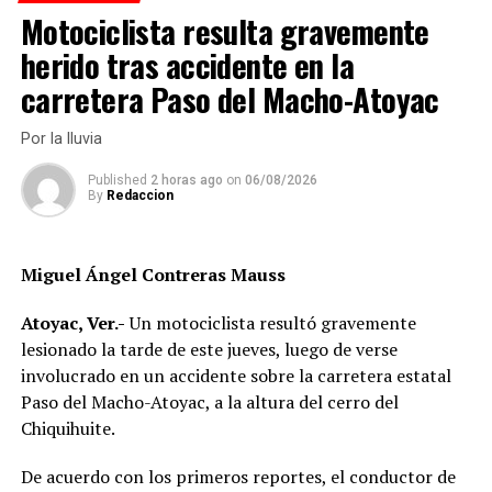
emergencia y patrullas sobre uno de los carriles del
Motociclista resulta gravemente
bulevar.
herido tras accidente en la
carretera Paso del Macho-Atoyac
RELATED TOPICS:
DESPUÉS
Por la lluvia
Rescatan a perro que cayó a pozo de 18 metros
Published
2 horas ago
on
06/08/2026
ANTES
By
Redaccion
Robo de tráileres desata persecución y deja un muerto
Miguel Ángel Contreras Mauss
Atoyac, Ver.-
Un motociclista resultó gravemente
lesionado la tarde de este jueves, luego de verse
involucrado en un accidente sobre la carretera estatal
Paso del Macho-Atoyac, a la altura del cerro del
Chiquihuite.
De acuerdo con los primeros reportes, el conductor de