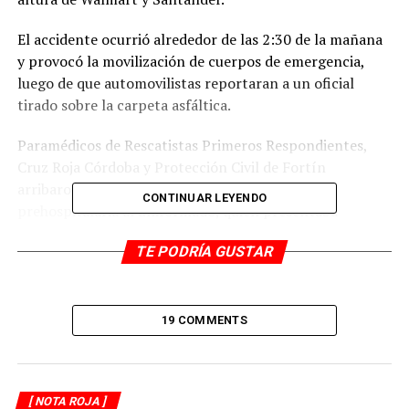
El accidente ocurrió alrededor de las 2:30 de la mañana
y provocó la movilización de cuerpos de emergencia,
luego de que automovilistas reportaran a un oficial
tirado sobre la carpeta asfáltica.
Paramédicos de Rescatistas Primeros Respondientes,
Cruz Roja Córdoba y Protección Civil de Fortín
arribaron al sitio para brindarle atención
CONTINUAR LEYENDO
prehospitalaria al uniformado, quien presentaba
diversas lesiones derivadas de la caída.
TE PODRÍA GUSTAR
Tras ser estabilizado, el policía fue trasladado a un
hospital para su valoración médica, mientras elementos
estatales acordonaron parcialmente la zona para
19 COMMENTS
facilitar las labores de auxilio.
La circulación vehicular se vio afectada por varios
minutos debido a la presencia de unidades de
[ NOTA ROJA ]