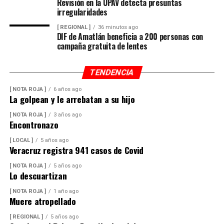
Revisión en la UPAV detecta presuntas
La sentencia representa uno de los primeros fallos
irregularidades
derivados de aquel operativo y confirma la
Hasta el momento no se ha informado si el fuego fue
responsabilidad penal de los exuniformados por delitos
[ REGIONAL ]
36 minutos ago
provocado por una falla mecánica, un cortocircuito o
DIF de Amatlán beneficia a 200 personas con
relacionados con la posesión de droga y el
algún otro factor, por lo que serán las investigaciones
campaña gratuita de lentes
incumplimiento de sus funciones como servidores
correspondientes las que determinen el origen del
públicos.
siniestro.
TENDENCIA
[ NOTA ROJA ]
6 años ago
La golpean y le arrebatan a su hijo
[ NOTA ROJA ]
3 años ago
Encontronazo
[ LOCAL ]
5 años ago
Veracruz registra 941 casos de Covid
[ NOTA ROJA ]
5 años ago
Lo descuartizan
[ NOTA ROJA ]
1 año ago
Muere atropellado
[ REGIONAL ]
5 años ago