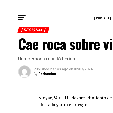
[ PORTADA ]
[ REGIONAL ]
Cae roca sobre v
Una persona resultó herida
Published
2 años ago
on
02/07/2024
By
Redaccion
Atoyac, Ver. – Un desprendimiento de 
afectada y otra en riesgo.