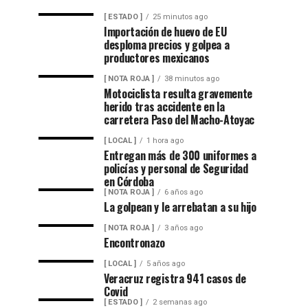
[ ESTADO ]
25 minutos ago
Importación de huevo de EU
desploma precios y golpea a
productores mexicanos
[ NOTA ROJA ]
38 minutos ago
Motociclista resulta gravemente
herido tras accidente en la
carretera Paso del Macho-Atoyac
[ LOCAL ]
1 hora ago
Entregan más de 300 uniformes a
policías y personal de Seguridad
en Córdoba
[ NOTA ROJA ]
6 años ago
La golpean y le arrebatan a su hijo
[ NOTA ROJA ]
3 años ago
Encontronazo
[ LOCAL ]
5 años ago
Veracruz registra 941 casos de
Covid
[ ESTADO ]
2 semanas ago