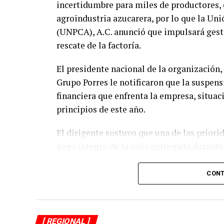
incertidumbre para miles de productores, o
agroindustria azucarera, por lo que la Un
(UNPCA), A.C. anunció que impulsará gesti
rescate de la factoría.
El presidente nacional de la organización,
Grupo Porres le notificaron que la suspens
financiera que enfrenta la empresa, situaci
principios de este año.
El dirigente sostuvo que una de las priori
pago íntegro de la caña entregada durante
cubrir los adeudos conforme a la ley y a lo
CONT
El Ingenio San Pedro abastecía entre 17 mi
producción de alrededor de siete mil cañer
económicas no sólo en Lerdo de Tejada, s
[ REGIONAL ]
Ángel R. Cabada, además de afectar a corta