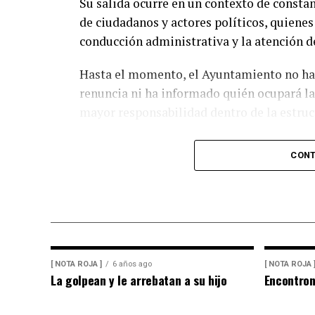
Su salida ocurre en un contexto de constan
Sheinbaum Pardo una propuesta para que e
de ciudadanos y actores políticos, quienes
que permitan rescatar el ingenio y preserv
conducción administrativa y la atención d
región.
Hasta el momento, el Ayuntamiento no ha d
De acuerdo con las estimaciones de la UNP
renuncia ni ha informado quién ocupará la
impacto económico superior a los mil mill
mayor responsabilidad dentro de la estruc
manera directa la actividad productiva y e
ligadas al sector azucarero.
Se espera que en las próximas horas el gob
CONT
salida del funcionario y anuncie a la pers
[ NOTA ROJA ]
6 años ago
[ NOTA ROJA 
La golpean y le arrebatan a su hijo
Encontro