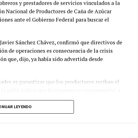
breros y prestadores de servicios vinculados a la
ión Nacional de Productores de Caña de Azúcar
ones ante el Gobierno Federal para buscar el
 Javier Sánchez Chávez, confirmó que directivos de
ión de operaciones es consecuencia de la crisis
ón que, dijo, ya había sido advertida desde
dades es garantizar que los productores reciban el
 la zafra. Indicó que la empresa se comprometió a
s acuerdos establecidos al concluir la molienda.
INUAR LEYENDO
l y 18 mil hectáreas de cultivo y concentraba la
os, por lo que el cierre tendrá repercusiones
ino también en municipios como Saltabarranca y
dores de caña, transportistas, comercios y cientos