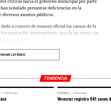
tes críticas hacia el gobierno municipal por parte
l Gobierno Federal intervenga y analice opciones
 han señalado presuntas deficiencias en la
ar una de las principales fuentes de empleo de la
e diversos asuntos públicos.
ado a conocer de manera oficial las causas de la
CA, el cierre del Ingenio San Pedro representa un
 Secretaría del Ayuntamiento, una de las áreas con
ones de pesos, cifra que amenaza con afectar de
tura municipal.
l sustento de miles de familias veracruzanas
ierno municipal emita una postura oficial sobre la
INUAR LEYENDO
ona que asumirá el cargo.
TENDENCIA
]
3 años ago
[ LOCAL ]
5 años ago
nazo
Veracruz registra 941 casos d