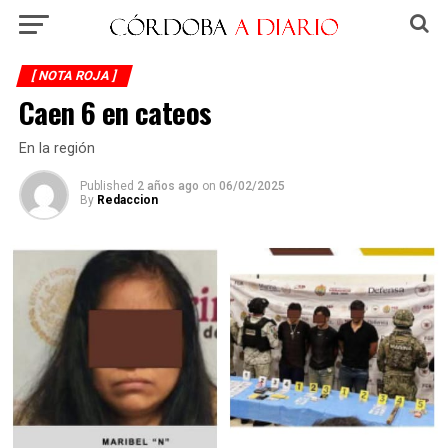
[ NOTA ROJA ]
Caen 6 en cateos
En la región
Published
2 años ago
on
06/02/2025
By
Redaccion