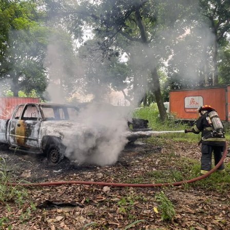
Diego “N”, Lauro Arturo “N”, Dana Natalia “N” y
Bonifacio “N”, imponiéndoles una pena de cuatro años y
nueve meses de prisión.
Los ahora sentenciados formaban parte de la Policía
Municipal de Coscomatepec durante la administración
del alcalde de Movimiento Ciudadano, Armando Reyes
Muñoz, y permanecerán recluidos en el Centro de
Reinserción Social de Mediana Seguridad de La Toma, en
Amatlán de los Reyes, donde cumplirán la condena.
Aunque durante el operativo fueron detenidos siete
policías municipales, la sentencia dada a conocer
corresponde únicamente a seis de ellos. Hasta el
momento, las autoridades no han informado la situación
jurídica del séptimo implicado.
El caso evidenció presuntas irregularidades dentro de la
corporación policiaca y motivó la intervención de