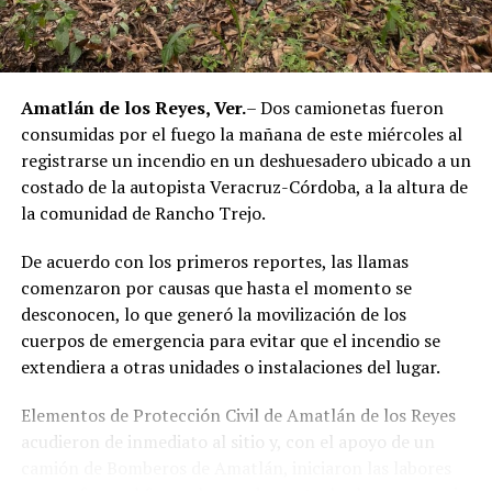
autoridades estatales y federales, en un contexto de
reforzamiento de las investigaciones contra servidores
públicos relacionados con actividades ilícitas en la
región de las Altas Montañas.
Amatlán de los Reyes, Ver.
– Dos camionetas fueron
consumidas por el fuego la mañana de este miércoles al
La sentencia representa uno de los primeros fallos
registrarse un incendio en un deshuesadero ubicado a un
derivados de aquel operativo y confirma la
costado de la autopista Veracruz-Córdoba, a la altura de
responsabilidad penal de los exuniformados por delitos
la comunidad de Rancho Trejo.
relacionados con la posesión de droga y el
incumplimiento de sus funciones como servidores
De acuerdo con los primeros reportes, las llamas
públicos.
comenzaron por causas que hasta el momento se
desconocen, lo que generó la movilización de los
cuerpos de emergencia para evitar que el incendio se
extendiera a otras unidades o instalaciones del lugar.
Elementos de Protección Civil de Amatlán de los Reyes
acudieron de inmediato al sitio y, con el apoyo de un
camión de Bomberos de Amatlán, iniciaron las labores