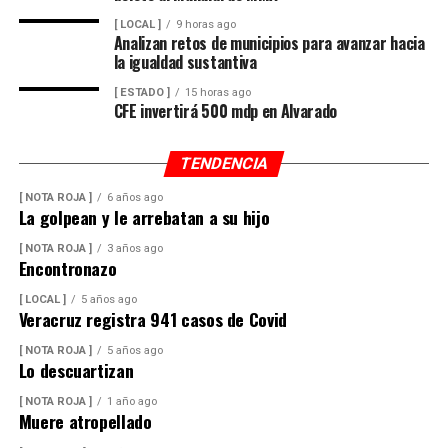
[ LOCAL ]
9 horas ago
Analizan retos de municipios para avanzar hacia
la igualdad sustantiva
[ ESTADO ]
15 horas ago
CFE invertirá 500 mdp en Alvarado
TENDENCIA
[ NOTA ROJA ]
6 años ago
La golpean y le arrebatan a su hijo
[ NOTA ROJA ]
3 años ago
Encontronazo
[ LOCAL ]
5 años ago
Veracruz registra 941 casos de Covid
[ NOTA ROJA ]
5 años ago
Lo descuartizan
[ NOTA ROJA ]
1 año ago
Muere atropellado