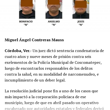
El vehículo presuntamente involucrado también será
parte de las investigaciones para determinar la
mecánica del accidente y establecer si existió
responsabilidad por parte de alguno de los conductores.
Las autoridades exhortaron a los automovilistas y
Miguel Ángel Contreras Mauss
motociclistas a conducir con precaución, respetar los
límites de velocidad y aumentar la distancia de
Córdoba, Ver.-
Un juez dictó sentencia condenatoria de
seguridad entre vehículos, especialmente durante la
cuatro años y nueve meses de prisión contra seis
temporada de lluvias, cuando el riesgo de accidentes se
exelementos de la Policía Municipal de Coscomatepec,
incrementa en las carreteras de la región.
luego de encontrarlos responsables de los delitos
contra la salud, en su modalidad de narcomenudeo, e
La circulación en la zona se vio afectada por algunos
incumplimiento de un deber legal.
minutos mientras se realizaban las labores de auxilio y el
levantamiento de indicios por parte de las autoridades.
La resolución judicial pone fin a uno de los casos que
Posteriormente, el tránsito fue restablecido de manera
más impactó a la corporación policiaca de ese
normal.
municipio, luego de que en abril pasado un operativo
encabezado por autoridades estatales y federales derivó